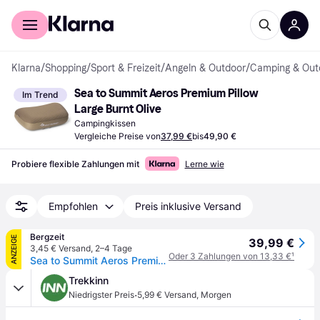
Für Shopper
Für Händler
Klarna
/
Shopping
/
Sport & Freizeit
/
Angeln & Outdoor
/
Camping & Out
Sea to Summit Aeros Premium Pillow 
Im Trend
Large Burnt Olive
Campingkissen
Vergleiche Preise von
37,99 €
bis
49,90 €
Probiere flexible Zahlungen mit
Lerne wie
Empfohlen
Preis inklusive Versand
Bergzeit
ANZEIGE
39,99 €
3,45 € Versand
,
2–4 Tage
Oder 3 Zahlungen von 13,33 €
¹
Sea to Summit Aeros Premium Kissen
Trekkinn
·
Niedrigster Preis
5,99 € Versand
,
Morgen