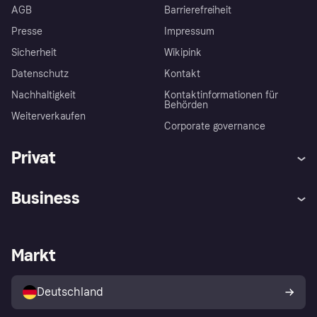
AGB
Barrierefreiheit
Presse
Impressum
Sicherheit
Wikipink
Datenschutz
Kontakt
Nachhaltigkeit
Kontaktinformationen für
Behörden
Weiterverkaufen
Corporate governance
Privat
Hilfe
Beschwerden
Business
Einloggen
Sicher shoppen mit Klarna
Händlersupport
Entwicklerseite
Mit Klarna einkaufen
Festgeld
Händlerportal
Betriebsstatus
Markt
Klarna App
Datenschutzeinstellungen
Mit Klarna verkaufen
Plattformen und Partner
Shops entdecken
Dein Widerrufsrecht
Deutschland
Käuferschutzrichtlinie