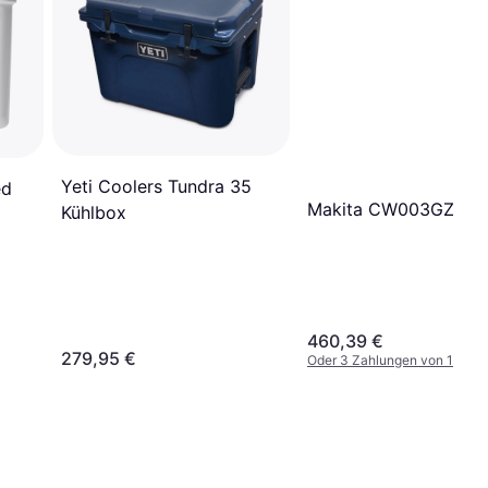
Yeti Coolers Tundra 35
ed
Makita CW003GZ 7L
Kühlbox
460,39 €
279,95 €
Oder 3 Zahlungen von 153,46