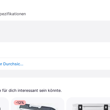
pezifikationen
Igloo Coolers Sunset Glide 104l Rigid Portable Cooler Durchsichtig
für dich interessant sein könnte.
-12%