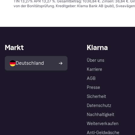
TIN 13,27% APR 13,27 %. Gesamtbetrag: 1036,84 €. Zinsen: 36,84 €. Gil
von der Bonitätsprüfung. Kreditgeber: Klarna Bank AB (publ), Sveaväge
Markt
Klarna
Über uns
Deutschland
Karriere
AGB
Presse
Sicherheit
Datenschutz
Nachhaltigkeit
Weiterverkaufen
Anti-Geldwäsche