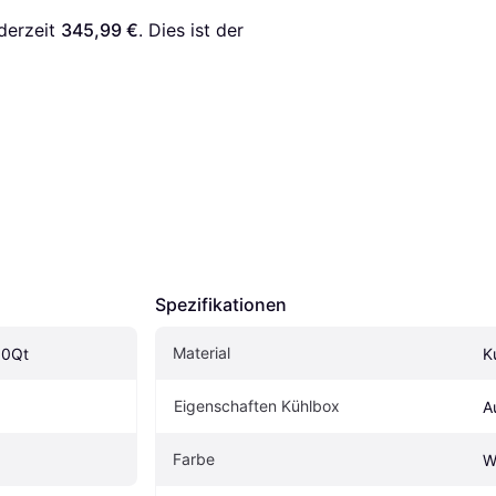
derzeit 
345,99 €
. Dies ist der 
Spezifikationen
Material
10Qt
K
Eigenschaften Kühlbox
A
Farbe
W