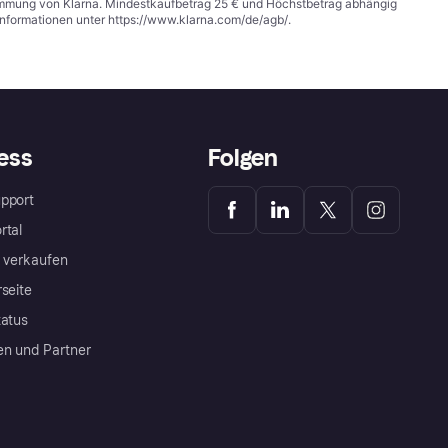
stimmung von Klarna. Mindestkaufbetrag 25 € und Höchstbetrag abhängig
Informationen unter
https://www.klarna.com/de/agb/
.
ess
Folgen
pport
rtal
a verkaufen
rseite
tatus
en und Partner