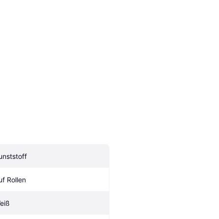
unststoff
uf Rollen
eiß