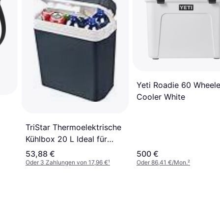
Yeti Roadie 60 Wheel
Cooler White
TriStar Thermoelektrische
Kühlbox 20 L Ideal für
Camping und Lange
53,88 €
500 €
Reisen 12- und 230-V-
Oder 3 Zahlungen von 17,96 €
¹
Oder 86,41 €/Mon.
²
Steckdosen 2 Modi Kühlt
& wärmt KB-7520