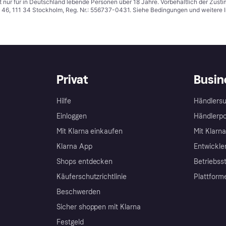
t nur für in Deutschland lebende Personen über 18 Jahre. Vorbehaltlich der Zu
n 46, 111 34 Stockholm, Reg. Nr.: 556737-0431. Siehe Bedingungen und weitere 
Privat
Busin
Hilfe
Händlersu
Einloggen
Händlerpo
Mit Klarna einkaufen
Mit Klarn
Klarna App
Entwickle
Shops entdecken
Betriebss
Käuferschutzrichtlinie
Plattform
Beschwerden
Sicher shoppen mit Klarna
Festgeld