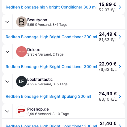
15,89 €
Redken blondage high bright Conditioner 300 ml
52,97 €/L
Beautycon
5,99 € Versand
,
3–5 Tage
24,49 €
Redken Blondage High Bright Conditioner 300 ml
81,63 €/L
Deloox
3,95 € Versand
,
2 Tage
22,99 €
Redken Blondage High Bright Conditioner 300 ml
76,63 €/L
Lookfantastic
4,99 € Versand
,
3–5 Tage
24,93 €
Redken Blondage High Bright Spülung 300 ml
83,10 €/L
Proshop.de
2,99 € Versand
,
8–10 Tage
21,40 €
Redken Blondage High Bright Conditioner 300 ml