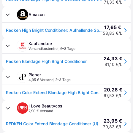
71,33 €/L
Amazon
17,65 €
Redken High Bright Conditioner: Aufhellende Spülung für blondes Haar
58,83 €/L
Kaufland.de
Versandkostenfrei
,
6–8 Tage
24,33 €
Redken Blondage High Bright Conditioner
81,10 €/L
Pieper
4,95 € Versand
,
2–3 Tage
20,26 €
Redken Color Extend Blondage High Bright Conditioner 300 ml
67,53 €/L
I Love Beautycos
7,90 € Versand
23,95 €
REDKEN Color Extend Blondage Conditioner (U) 300 ml
79,83 €/L