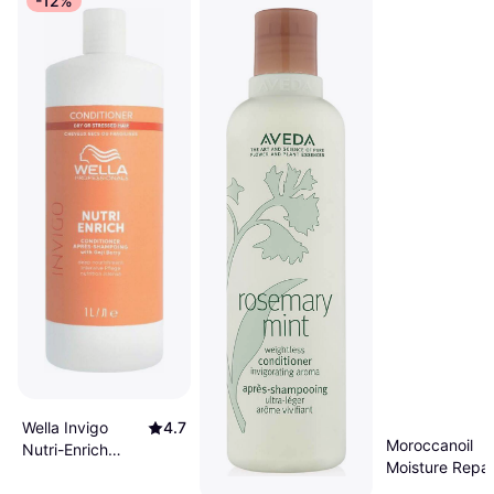
-12%
Wella Invigo
4.7
Moroccanoil
Nutri-Enrich
Moisture Repai
Conditioner
Conditioner 70
1000ml