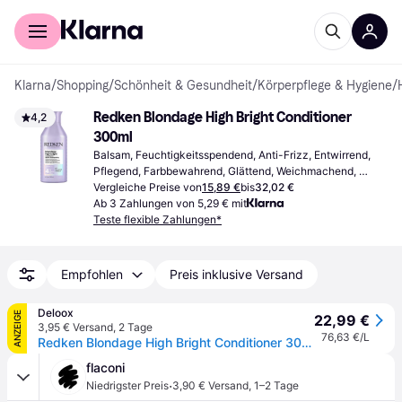
Für Shopper
Für Händler
Klarna
/
Shopping
/
Schönheit & Gesundheit
/
Körperpflege & Hygiene
/
Redken Blondage High Bright Conditioner 
4,2
300ml
Balsam, Feuchtigkeitsspendend, Anti-Frizz, Entwirrend, 
Pflegend, Farbbewahrend, Glättend, Weichmachend, 
Glanz, Vitamine
Vergleiche Preise von
15,89 €
bis
32,02 €
Ab 3 Zahlungen von 5,29 € mit
Teste flexible Zahlungen*
Empfohlen
Preis inklusive Versand
Deloox
ANZEIGE
22,99 €
3,95 € Versand
,
2 Tage
76,63 €/L
Redken Blondage High Bright Conditioner 300 ml
flaconi
·
Niedrigster Preis
3,90 € Versand
,
1–2 Tage