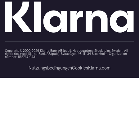
Copyright © 2005-2026 Klarna Bank AB (publ). Headquarters: Stockholm, Sweden. All
rights reserved. Klarna Bank AB (publ). Sveavägen 46, 111 34 Stockholm. Organization
number: 556737-0431
Nutzungsbedingungen
Cookies
Klarna.com