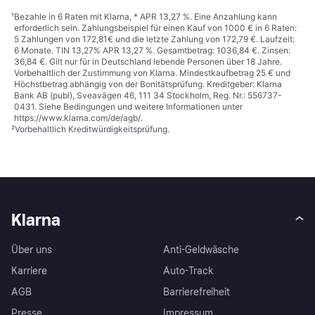
¹
Bezahle in 6 Raten mit Klarna, * APR 13,27 %. Eine Anzahlung kann
erforderlich sein. Zahlungsbeispiel für einen Kauf von 1000 € in 6 Raten:
5 Zahlungen von 172,81€ und die letzte Zahlung von 172,79 €. Laufzeit:
6 Monate. TIN 13,27% APR 13,27 %. Gesamtbetrag: 1036,84 €. Zinsen:
36,84 €. Gilt nur für in Deutschland lebende Personen über 18 Jahre.
Vorbehaltlich der Zustimmung von Klarna. Mindestkaufbetrag 25 € und
Höchstbetrag abhängig von der Bonitätsprüfung. Kreditgeber: Klarna
Bank AB (publ), Sveavägen 46, 111 34 Stockholm, Reg. Nr.: 556737-
0431. Siehe Bedingungen und weitere Informationen unter
https://www.klarna.com/de/agb/
.
²
Vorbehaltlich Kreditwürdigkeitsprüfung.
Klarna
Über uns
Anti-Geldwäsche
Karriere
Auto-Track
AGB
Barrierefreiheit
Presse
Impressum