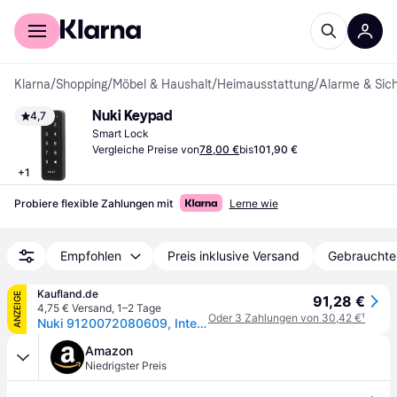
Für Shopper
Für Händler
Klarna
/
Shopping
/
Möbel & Haushalt
/
Heimausstattung
/
Alarme & Sich
Nuki Keypad
4,7
Smart Lock
Vergleiche Preise von
78,00 €
bis
101,90 €
+
1
Probiere flexible Zahlungen mit
Lerne wie
Empfohlen
Preis inklusive Versand
Gebrauchte
Kaufland.de
ANZEIGE
91,28 €
4,75 € Versand
,
1–2 Tage
Oder 3 Zahlungen von 30,42 €
¹
Nuki 9120072080609, Intelligentes Torschloss, Code, Schwarz, IP65, CR2032, 2 Stück(e)
Amazon
Niedrigster Preis