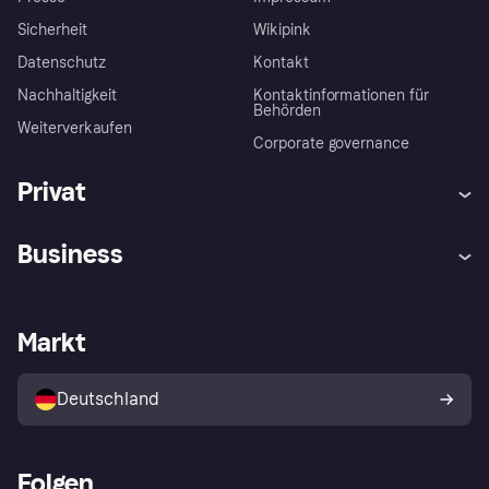
Sicherheit
Wikipink
Datenschutz
Kontakt
Nachhaltigkeit
Kontaktinformationen für
Behörden
Weiterverkaufen
Corporate governance
Privat
Hilfe
Beschwerden
Business
Einloggen
Sicher shoppen mit Klarna
Händlersupport
Entwicklerseite
Mit Klarna einkaufen
Festgeld
Händlerportal
Betriebsstatus
Markt
Klarna App
Datenschutzeinstellungen
Mit Klarna verkaufen
Plattformen und Partner
Shops entdecken
Dein Widerrufsrecht
Deutschland
Käuferschutzrichtlinie
Folgen