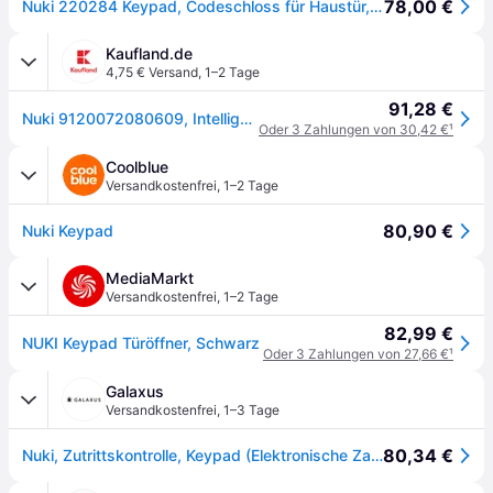
78,00 €
Nuki 220284 Keypad, Codeschloss für Haustür, smarte Erweiterung
Kaufland.de
4,75 € Versand
,
1–2 Tage
91,28 €
Nuki 9120072080609, Intelligentes Torschloss, Code, Schwarz, IP65, CR2032, 2 Stück(e)
Oder 3 Zahlungen von 30,42 €
¹
Coolblue
Versandkostenfrei
,
1–2 Tage
80,90 €
Nuki Keypad
MediaMarkt
Versandkostenfrei
,
1–2 Tage
82,99 €
NUKI Keypad Türöffner, Schwarz
Oder 3 Zahlungen von 27,66 €
¹
Galaxus
Versandkostenfrei
,
1–3 Tage
80,34 €
Nuki, Zutrittskontrolle, Keypad (Elektronische Zahlenkombination)