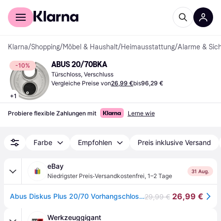
Für Shopper
Für Händler
Klarna
/
Shopping
/
Möbel & Haushalt
/
Heimausstattung
/
Alarme & Sich
ABUS 20/70BKA
-10%
Türschloss, Verschluss
Vergleiche Preise von
26,99 €
bis
96,29 €
+
1
Probiere flexible Zahlungen mit
Lerne wie
Farbe
Empfohlen
Preis inklusive Versand
eBay
31 Aug.
·
Niedrigster Preis
Versandkostenfrei
,
1–2 Tage
26,99 €
Abus Diskus Plus 20/70 Vorhangschloss Verschiedenschließend 2 Schlüssel Codecard
29,99 €
Werkzeuggigant