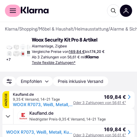
Für Shopper
Für Händler
Klarna
/
Shopping
/
Möbel & Haushalt
/
Heimausstattung
/
Alarme & Sich
Woox Security Kit Pro 8 Artikel
Alarmanlage, Zigbee
Vergleiche Preise von
169,84 €
bis
174,20 €
Ab 3 Zahlungen von 56,61 € mit
+
7
Teste flexible Zahlungen*
Empfohlen
Preis inklusive Versand
Kaufland.de
ANZEIGE
169,84 €
9,35 € Versand
,
14–21 Tage
Oder 3 Zahlungen von 56,61 €
¹
WOOX R7073, Weiß, Metall, Kunststoff, USB, Smart Wireless Gateway, Smart Zigbee PIR Motion Sensor, Smart Zigbee Smoke Alarm, Smart Zigbee..., R7070, R7056, R7049, R7047, R7048, R7051, R7052, R7054, Verkabelt & Kabellos
Kaufland.de
·
Niedrigster Preis
9,35 € Versand
,
14–21 Tage
169,84 €
WOOX R7073, Weiß, Metall, Kunststoff, USB, Smart Wireless Gateway, Smart Zigbee PIR Motion Sensor, Smart Zigbee Smoke Alarm, Smart Zigbee..., R7070, R7056, R7049, R7047, R7048, R7051, R7052, R7054, Verkabelt & Kabellos
Oder 3 Zahlungen von 56,61 €
¹