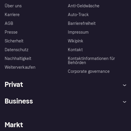
Über uns
Anti-Geldwäsche
Karriere
Auto-Track
AGB
Barrierefreiheit
Presse
Impressum
Sicherheit
Wikipink
Datenschutz
Kontakt
Nachhaltigkeit
Kontaktinformationen für
Behörden
Weiterverkaufen
Corporate governance
Privat
Hilfe
Beschwerden
Business
Einloggen
Sicher shoppen mit Klarna
Händlersupport
Entwicklerseite
Mit Klarna einkaufen
Festgeld
Händlerportal
Betriebsstatus
Markt
Klarna App
Datenschutzeinstellungen