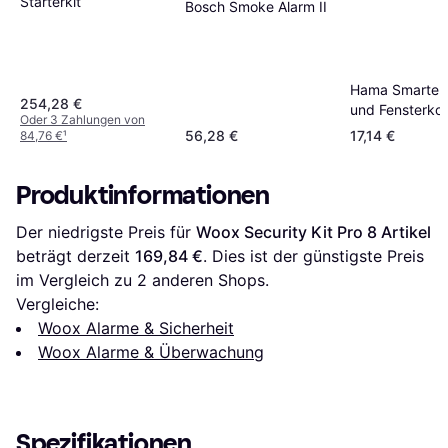
Starterkit
Bosch Smoke Alarm II
Hama Smarter 
254,28 €
und Fensterko
Oder 3 Zahlungen von
Weiß
56,28 €
17,14 €
84,76 €
¹
Produktinformationen
Der niedrigste Preis für 
Woox Security Kit Pro 8 Artikel
beträgt derzeit 
169,84 €
. Dies ist der günstigste Preis 
im Vergleich zu 
2
 anderen Shops.
Vergleiche:
Woox Alarme & Sicherheit
Woox Alarme & Überwachung
Spezifikationen