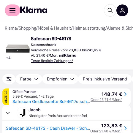
Für Shopper
Für Händler
Klarna
/
Shopping
/
Möbel & Haushalt
/
Heimausstattung
/
Alarme & Sich
Safescan SD-4617S
Kassenschrank
Vergleiche Preise von
123,83 €
bis
241,62 €
Ab 21,40 €/Mon. mit
+
4
Teste flexible Zahlungen*
Farbe
Empfohlen
Preis inklusive Versand
Office Partner
ANZEIGE
148,74 €
5,99 € Versand
,
1–2 Tage
Oder 25,71 €/Mon.
¹
Safescan Geldkassette Sd-4617s schwarz/silber
Jacob
·
Niedrigster Preis
Versandkostenfrei
123,83 €
Safescan SD-4617S - Cash Drawer - Schwarz, Silber
Oder 21,40 €/Mon.
¹