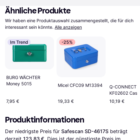
Ähnliche Produkte
Wir haben eine Produktauswahl zusammengestellt, die für dich 
interessant sein könnte.
Alle anzeigen
Im Trend
-25%
BURG WÄCHTER
Money 5015
Micel CFC09 M13394
Q-CONNECT
KF02602 Cash
7,95 €
19,33 €
10,19 €
Produktinformationen
Der niedrigste Preis für 
Safescan SD-4617S
 beträgt 
derzeit 
123,83 €
. Dies ist der günstigste Preis im 