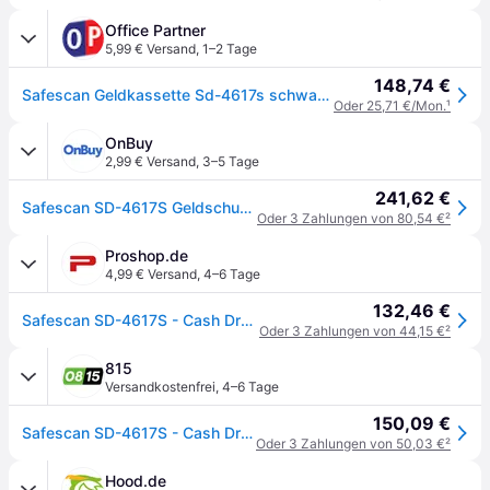
Office Partner
5,99 € Versand
,
1–2 Tage
148,74 €
Safescan Geldkassette Sd-4617s schwarz/silber
Oder 25,71 €/Mon.
¹
OnBuy
2,99 € Versand
,
3–5 Tage
241,62 €
Safescan SD-4617S Geldschublade schwarz, silber
Oder 3 Zahlungen von 80,54 €
²
Proshop.de
4,99 € Versand
,
4–6 Tage
132,46 €
Safescan SD-4617S - Cash Drawer
Oder 3 Zahlungen von 44,15 €
²
815
Versandkostenfrei
,
4–6 Tage
150,09 €
Safescan SD-4617S - Cash Drawer - Schwarz, Silber
Oder 3 Zahlungen von 50,03 €
²
Hood.de