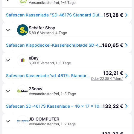
Versandkostenfrei
,
1–6 Tage
151,28 €
Safescan Kassenlade "SD-4617S Standard Duty", schwarz/silber
Schäfer Shop
5,89 € Versand
,
4 Tage
160,65 €
Safescan Klappdeckel-Kassenschublade SD-4617S, inkl. 2-teiligem Schlüsselset
eBay
6,90 € Versand
,
1–3 Tage
132,21 €
Safescan Kassenlade 'sd-4617s Standard Duty', Schwarz/silber
Oder 22,85 €/Mon.
¹
25now
Versandkostenfrei
,
1–3 Tage
132,22 €
Safescan SD-4617S Kassenlade – 46 × 17 × 10 cm – schwarz
JB-COMPUTER
Versandkostenfrei
,
1–2 Tage