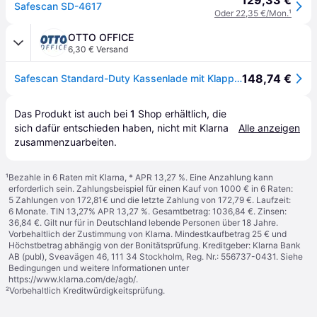
129,33 €
Safescan SD-4617
Oder 22,35 €/Mon.
¹
OTTO OFFICE
6,30 € Versand
148,74 €
Safescan Standard-Duty Kassenlade mit Klappdeckel »SD-4617S«
Das Produkt ist auch bei 
1
Shop
 erhältlich, die 
sich dafür entschieden haben, nicht mit Klarna 
Alle anzeigen
zusammenzuarbeiten.
¹
Bezahle in 6 Raten mit Klarna, * APR 13,27 %. Eine Anzahlung kann
erforderlich sein. Zahlungsbeispiel für einen Kauf von 1000 € in 6 Raten:
5 Zahlungen von 172,81€ und die letzte Zahlung von 172,79 €. Laufzeit:
6 Monate. TIN 13,27% APR 13,27 %. Gesamtbetrag: 1036,84 €. Zinsen:
36,84 €. Gilt nur für in Deutschland lebende Personen über 18 Jahre.
Vorbehaltlich der Zustimmung von Klarna. Mindestkaufbetrag 25 € und
Höchstbetrag abhängig von der Bonitätsprüfung. Kreditgeber: Klarna Bank
AB (publ), Sveavägen 46, 111 34 Stockholm, Reg. Nr.: 556737-0431. Siehe
Bedingungen und weitere Informationen unter
https://www.klarna.com/de/agb/
.
²
Vorbehaltlich Kreditwürdigkeitsprüfung.