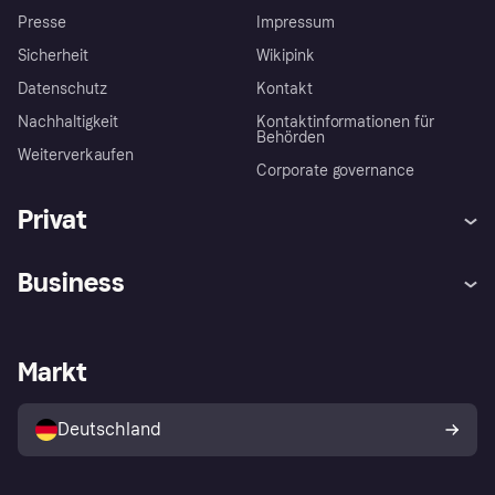
Presse
Impressum
Sicherheit
Wikipink
Datenschutz
Kontakt
Nachhaltigkeit
Kontaktinformationen für
Behörden
Weiterverkaufen
Corporate governance
Privat
Hilfe
Beschwerden
Business
Einloggen
Sicher shoppen mit Klarna
Händlersupport
Entwicklerseite
Mit Klarna einkaufen
Festgeld
Händlerportal
Betriebsstatus
Markt
Klarna App
Datenschutzeinstellungen
Mit Klarna verkaufen
Plattformen und Partner
Shops entdecken
Dein Widerrufsrecht
Deutschland
Käuferschutzrichtlinie