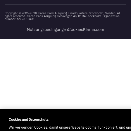
Copyright © 2005-2026 Klarna Bank AB (publ). Headquarters: Stockholm, Sweden. All
rights reserved. Klarna Bank AB (publ). Sveavägen 46, 111 34 Stockholm. Organization
number: 556737-0431
Nutzungsbedingungen
Cookies
Klarna.com
Cookies und Datenschutz
Wir verwenden Cookies, damit unsere Website optimal funktioniert, und um