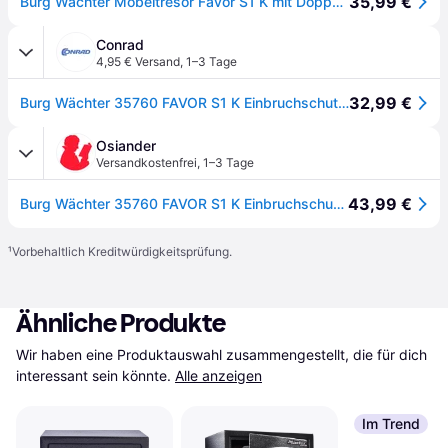
35,99 €
Burg Wächter Möbeltresor Favor S1 K mit Doppelbartschloss Anthrazit
Conrad
4,95 € Versand
,
1–3 Tage
32,99 €
Burg Wächter 35760 FAVOR S1 K Einbruchschutztresor 2-Schlüssel-System Schlüsselschloss
Osiander
Versandkostenfrei
,
1–3 Tage
43,99 €
Burg Wächter 35760 FAVOR S1 K Einbruchschutztresor Schlüsselschloss
¹
Vorbehaltlich Kreditwürdigkeitsprüfung.
Ähnliche Produkte
Wir haben eine Produktauswahl zusammengestellt, die für dich 
interessant sein könnte.
Alle anzeigen
Im Trend