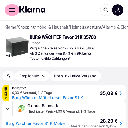
Für Shopper
Für Händler
Klarna
/
Shopping
/
Möbel & Haushalt
/
Heimausstattung
/
Alarme & Sich
BURG WÄCHTER Favor S1 K 35760
Tresor
Vergleiche Preise von
28,29 €
bis
70,86 €
Ab 3 Zahlungen von 9,43 € mit
+
4
Teste flexible Zahlungen*
Empfohlen
Preis inklusive Versand
Kömpf24
ANZEIGE
35,09 €
6,90 € Versand
,
1–2 Tage
Burg Wächter Möbeltresor Favor S1 K
Globus Baumarkt
·
Niedrigster Preis
4,99 € Versand
,
1–3 Tage
28,29 €
Burg Wächter Favor S1 K Möbeleinsatztresor 17 x 23 x 17 cm
Oder 3 Zahlungen von 9,43 €
¹