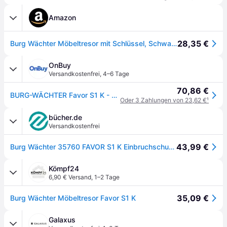
Amazon
28,35 €
Burg Wächter Möbeltresor mit Schlüssel, Schwarz, HxBxT: 170 x 230 x 170 mm
OnBuy
Versandkostenfrei
,
4–6 Tage
70,86 €
BURG-WÄCHTER Favor S1 K - Doppelbartschloss - Schwarz - 6,6 L - 4 kg
Oder 3 Zahlungen von 23,62 €
¹
bücher.de
Versandkostenfrei
43,99 €
Burg Wächter 35760 FAVOR S1 K Einbruchschutztresor Schlüsselschloss
Kömpf24
6,90 € Versand
,
1–2 Tage
35,09 €
Burg Wächter Möbeltresor Favor S1 K
Galaxus