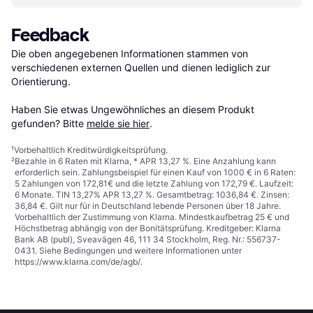
Feedback
Die oben angegebenen Informationen stammen von 
verschiedenen externen Quellen und dienen lediglich zur 
Orientierung.

Haben Sie etwas Ungewöhnliches an diesem Produkt 
gefunden? Bitte 
melde sie hier
.
¹
Vorbehaltlich Kreditwürdigkeitsprüfung.
²
Bezahle in 6 Raten mit Klarna, * APR 13,27 %. Eine Anzahlung kann
erforderlich sein. Zahlungsbeispiel für einen Kauf von 1000 € in 6 Raten:
5 Zahlungen von 172,81€ und die letzte Zahlung von 172,79 €. Laufzeit:
6 Monate. TIN 13,27% APR 13,27 %. Gesamtbetrag: 1036,84 €. Zinsen:
36,84 €. Gilt nur für in Deutschland lebende Personen über 18 Jahre.
Vorbehaltlich der Zustimmung von Klarna. Mindestkaufbetrag 25 € und
Höchstbetrag abhängig von der Bonitätsprüfung. Kreditgeber: Klarna
Bank AB (publ), Sveavägen 46, 111 34 Stockholm, Reg. Nr.: 556737-
0431. Siehe Bedingungen und weitere Informationen unter
https://www.klarna.com/de/agb/
.