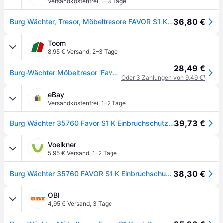
Versandkostenfrei
,
1–3 Tage
36,80 €
Burg Wächter, Tresor, Möbeltresore FAVOR S1 K (5l)
Toom
8,95 € Versand
,
2–3 Tage
28,49 €
Burg-Wächter Möbeltresor 'Favor' S1K
Oder 3 Zahlungen von 9,49 €
¹
eBay
Versandkostenfrei
,
1–2 Tage
39,73 €
Burg Wächter 35760 Favor S1 K Einbruchschutztresor Schlüsselschloss
Voelkner
5,95 € Versand
,
1–2 Tage
38,30 €
Burg Wächter 35760 FAVOR S1 K Einbruchschutztresor Schlüsselschloss
OBI
4,95 € Versand
,
3 Tage