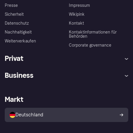
Presse
Impressum
Sicherheit
Wikipink
Datenschutz
Kontakt
Nachhaltigkeit
Kontaktinformationen für
Behörden
Weiterverkaufen
Corporate governance
Privat
Hilfe
Beschwerden
Business
Einloggen
Sicher shoppen mit Klarna
Händlersupport
Entwicklerseite
Mit Klarna einkaufen
Festgeld
Händlerportal
Betriebsstatus
Markt
Klarna App
Datenschutzeinstellungen
Mit Klarna verkaufen
Plattformen und Partner
Shops entdecken
Dein Widerrufsrecht
Deutschland
Käuferschutzrichtlinie