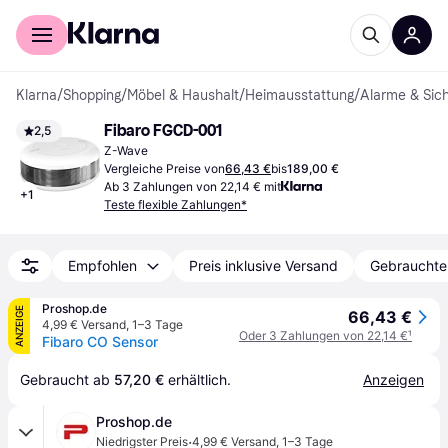
Für Shopper
Für Händler
Klarna
/
Shopping
/
Möbel & Haushalt
/
Heimausstattung
/
Alarme & Sich
Fibaro FGCD-001
2,5
Z-Wave
Vergleiche Preise von
66,43 €
bis
189,00 €
Ab 3 Zahlungen von 22,14 € mit
+
1
Teste flexible Zahlungen*
Empfohlen
Preis inklusive Versand
Gebrauchte
Proshop.de
ANZEIGE
66,43 €
4,99 € Versand
,
1–3 Tage
Oder 3 Zahlungen von 22,14 €
¹
Fibaro CO Sensor
Gebraucht ab 
57,20 €
 erhältlich.
Anzeigen
Proshop.de
·
Niedrigster Preis
4,99 € Versand
,
1–3 Tage