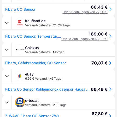
66,43 €
Fibaro CO Sensor
Oder 3 Zahlungen von 22,14 €
¹
Kaufland.de
Versandkostenfrei
,
21–28 Tage
189,00 €
Fibaro CO Sensor, Temperatur, Kabellos, Bluetooth, Weiß, Akku
Oder 3 Zahlungen von 63,00 €
¹
Galaxus
Versandkostenfrei
,
Morgen
70,87 €
Fibaro, Gefahrenmelder, CO Sensor
eBay
6,95 € Versand
,
1–2 Tage
66,49 €
Fibaro Co Sensor Kohlenmonoxidsensor Hausautomatisierung
e-tec.at
Versandkostenfrei
,
2–3 Tage
67,80 €
Z-WAVE Fibaro CO Sensor ZW+