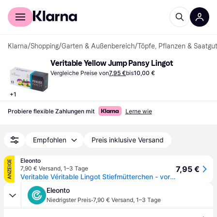
Für Shopper
Für Händler
Klarna
/
Shopping
/
Garten & Außenbereich
/
Töpfe, Pflanzen & Saatgu
Veritable Yellow Jump Pansy Lingot
Vergleiche Preise von
7,95 €
bis
10,00 €
+
1
Probiere flexible Zahlungen mit
Lerne wie
Empfohlen
Preis inklusive Versand
Eleonto
ANZEIGE
7,95 €
7,90 € Versand
,
1–3 Tage
Veritable Véritable Lingot Stiefmütterchen - vorbepflanzte Erde
Eleonto
·
Niedrigster Preis
7,90 € Versand
,
1–3 Tage