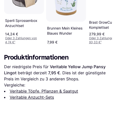
Sperli Sprossenbox
Brast GrowCu
Anzuchtset
Komplettset
Brunnen Mein Kleines
Blaues Wunder
14,24 €
279,99 €
Oder 3 Zahlungen von
Oder 3 Zahlunge
7,99 €
4,74 €
¹
93,33 €
¹
Produktinformationen
Der niedrigste Preis für 
Veritable Yellow Jump Pansy 
Lingot
 beträgt derzeit 
7,95 €
. Dies ist der günstigste 
Preis im Vergleich zu 
3
 anderen Shops.
Vergleiche:
Veritable Töpfe, Pflanzen & Saatgut
Veritable Anzucht-Sets