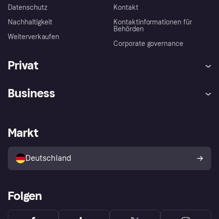
Datenschutz
Kontakt
Nachhaltigkeit
Kontaktinformationen für
Behörden
Weiterverkaufen
Corporate governance
Privat
Hilfe
Beschwerden
Business
Einloggen
Sicher shoppen mit Klarna
Händlersupport
Entwicklerseite
Mit Klarna einkaufen
Festgeld
Händlerportal
Betriebsstatus
Markt
Klarna App
Datenschutzeinstellungen
Mit Klarna verkaufen
Plattformen und Partner
Shops entdecken
Dein Widerrufsrecht
Deutschland
Käuferschutzrichtlinie
Folgen