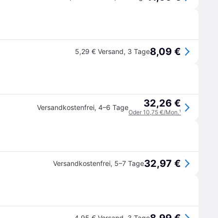
8,09 €
5,29 € Versand
,
3 Tage
32,26 €
Versandkostenfrei
,
4–6 Tage
Oder 10,75 €/Mon.
¹
32,97 €
Versandkostenfrei
,
5–7 Tage
4,95 € Versand
,
3 Tage