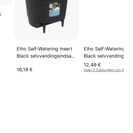
n
0
Elho Self-Watering Ins
Elho Self-Watering Insert
Black selvvandingsin
Black selvvandingsindsats
∅28cm
∅33cm
12,49 €
16,19 €
Oder 3 Zahlungen von 4,16 €
¹