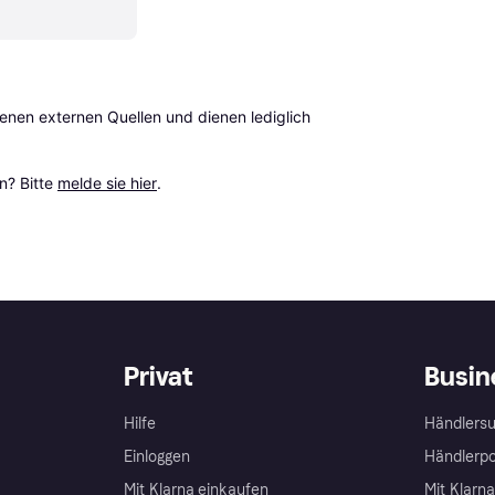
en externen Quellen und dienen lediglich 
? Bitte 
melde sie hier
.
Privat
Busin
Hilfe
Händlersu
Einloggen
Händlerpo
Mit Klarna einkaufen
Mit Klarn