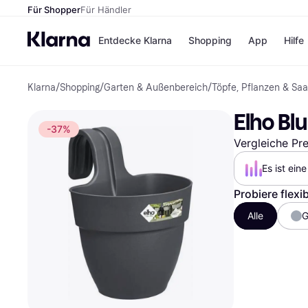
Für Shopper
Für Händler
Entdecke Klarna
Shopping
App
Hilfe
Klarna
/
Shopping
/
Garten & Außenbereich
/
Töpfe, Pflanzen & Saa
Zahlungsmethoden
Shops
Zahlungsmethoden
Kaufla
Elho Bl
Sofort bezahlen
eBay
-37%
Bezahle in 3
Temu
Vergleiche Pr
Teilzahlungen
Samsu
Bezahle in bis zu 30
SHEIN
Es ist ein
Tagen
Ratenzahlung
Probiere flexi
Alle Shops
Alle
G