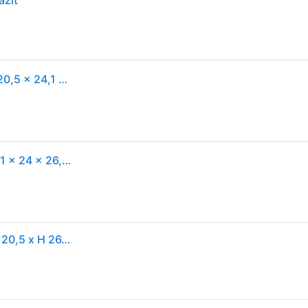
azit
Elho Blumentopf zum Hängen Kunststoff anthrazit 20,5 x 24,1 x 26,5 cm Vibia Campana Easy Small
Elho Balkonkasten 'Vibia Campana Easy Hanger S' 21 x 24 x 26,5 cm schwarz
Elho Pflanzgefäß 'Vibia Campana S', anthrazit, ca. Ø 20,5 x H 26,5 cm