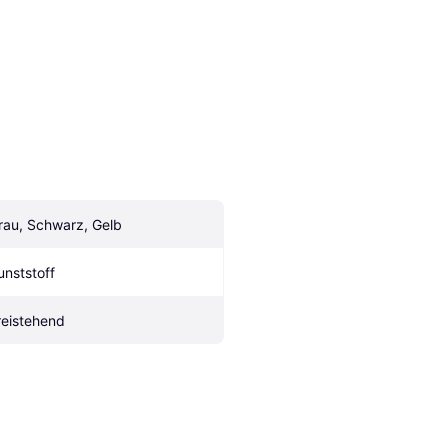
rau, Schwarz, Gelb
unststoff
reistehend