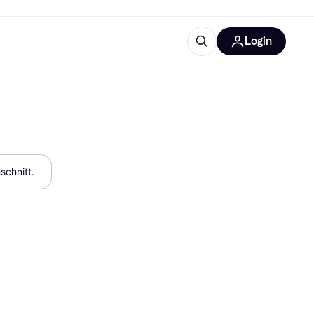
Login
Weitere Informationen
sstattung
M
Was ist Klarna?
Artikel
schnitt.
tegorien