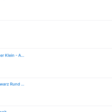
ELHO Blumentopf Balkon Vibia Campana Easy Hanger Klein - Anthrazit - Außenbalkon - L 24,1 x B 20,5 x H 26,5 cm
Elho Vibia Campana Easy Hanger Balkonkasten Schwarz Rund Kunststoff 2.8L