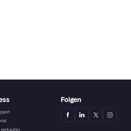
ess
Folgen
pport
rtal
a verkaufen