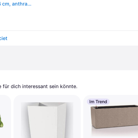
Balkonkasten 'Vibia Campana Easy Hanger' Small 24 cm, anthrazit
iet
für dich interessant sein könnte.
Im Trend