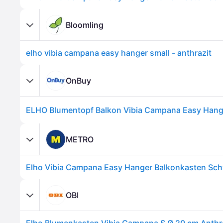
Bloomling
elho vibia campana easy hanger small - anthrazit
OnBuy
METRO
OBI