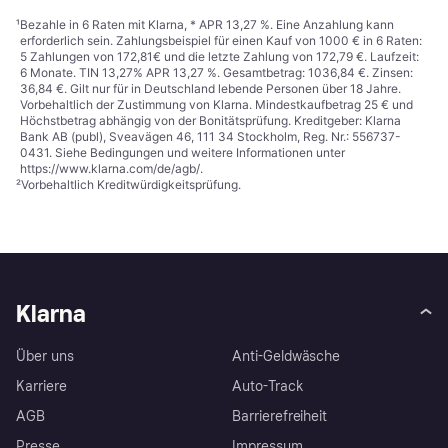
¹
Bezahle in 6 Raten mit Klarna, * APR 13,27 %. Eine Anzahlung kann
erforderlich sein. Zahlungsbeispiel für einen Kauf von 1000 € in 6 Raten:
5 Zahlungen von 172,81€ und die letzte Zahlung von 172,79 €. Laufzeit:
6 Monate. TIN 13,27% APR 13,27 %. Gesamtbetrag: 1036,84 €. Zinsen:
36,84 €. Gilt nur für in Deutschland lebende Personen über 18 Jahre.
Vorbehaltlich der Zustimmung von Klarna. Mindestkaufbetrag 25 € und
Höchstbetrag abhängig von der Bonitätsprüfung. Kreditgeber: Klarna
Bank AB (publ), Sveavägen 46, 111 34 Stockholm, Reg. Nr.: 556737-
0431. Siehe Bedingungen und weitere Informationen unter
https://www.klarna.com/de/agb/
.
²
Vorbehaltlich Kreditwürdigkeitsprüfung.
Klarna
Über uns
Anti-Geldwäsche
Karriere
Auto-Track
AGB
Barrierefreiheit
Presse
Impressum