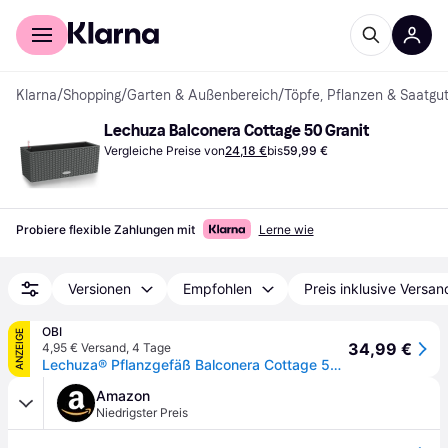
Für Shopper
Für Händler
Klarna
/
Shopping
/
Garten & Außenbereich
/
Töpfe, Pflanzen & Saatgu
Lechuza Balconera Cottage 50 Granit
Vergleiche Preise von
24,18 €
bis
59,99 €
Probiere flexible Zahlungen mit
Lerne wie
Versionen
Empfohlen
Preis inklusive Versan
OBI
ANZEIGE
34,99 €
4,95 € Versand
,
4 Tage
Lechuza® Pflanzgefäß Balconera Cottage 50 Granit 50 cm x 19 cm
Amazon
Niedrigster Preis