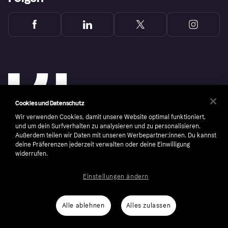
Cookies und Datenschutz
Wir verwenden Cookies, damit unsere Website optimal funktioniert,
und um dein Surfverhalten zu analysieren und zu personalisieren.
Außerdem teilen wir Daten mit unseren Werbepartner:innen. Du kannst
deine Präferenzen jederzeit verwalten oder deine Einwilligung
widerrufen.
Copyright © 2005-2026 Klarna Bank AB (publ). Headquarters: Stockholm, Sweden. All
rights reserved. Klarna Bank AB (publ). Sveavägen 46, 111 34 Stockholm. Organization
number: 556737-0431
Einstellungen ändern
Nutzungsbedingungen
Cookies
Klarna.com
Alle ablehnen
Alles zulassen