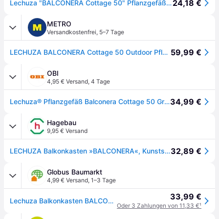
24,18 €
Lechuza "BALCONERA Cottage 50" Pflanzgefäß mit ERD-Bewässerungs-System, Granit, 50 x 19 x 19 cm
METRO
Versandkostenfrei
,
5–7 Tage
59,99 €
LECHUZA BALCONERA Cottage 50 Outdoor Pflanzgefäß Wand-montiert Polypropylen (PP) Grau
OBI
4,95 € Versand
,
4 Tage
34,99 €
Lechuza® Pflanzgefäß Balconera Cottage 50 Granit 50 cm x 19 cm
Hagebau
9,95 € Versand
32,89 €
LECHUZA Balkonkasten »BALCONERA«, Kunststoff, granit, rechteckig - grau
Globus Baumarkt
4,99 € Versand
,
1–3 Tage
33,99 €
Lechuza Balkonkasten BALCONERA Cottage 50 cm, granit
Oder 3 Zahlungen von 11,33 €
¹