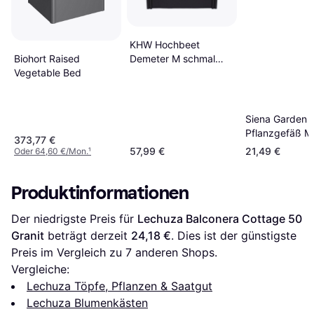
KHW Hochbeet
Demeter M schmal
Biohort Raised
16.14x32.28x24.0157cm
Vegetable Bed
32.28x32.2835x24.0157cm
Siena Garden
Pflanzgefäß M
373,77 €
Nizza
57,99 €
21,49 €
Oder 64,60 €/Mon.
¹
Produktinformationen
Der niedrigste Preis für 
Lechuza Balconera Cottage 50 
Granit
 beträgt derzeit 
24,18 €
. Dies ist der günstigste 
Preis im Vergleich zu 
7
 anderen Shops.
Vergleiche:
Lechuza Töpfe, Pflanzen & Saatgut
Lechuza Blumenkästen