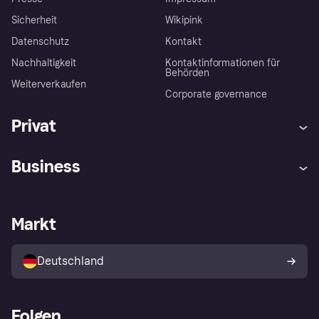
Sicherheit
Wikipink
Datenschutz
Kontakt
Nachhaltigkeit
Kontaktinformationen für
Behörden
Weiterverkaufen
Corporate governance
Privat
Hilfe
Beschwerden
Business
Einloggen
Sicher shoppen mit Klarna
Händlersupport
Entwicklerseite
Mit Klarna einkaufen
Festgeld
Händlerportal
Betriebsstatus
Markt
Klarna App
Datenschutzeinstellungen
Mit Klarna verkaufen
Plattformen und Partner
Shops entdecken
Dein Widerrufsrecht
Deutschland
Käuferschutzrichtlinie
Folgen