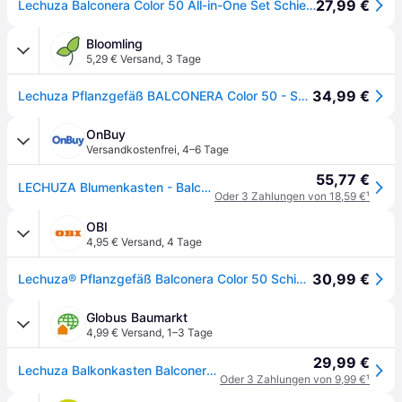
27,99 €
Lechuza Balconera Color 50 All-in-One Set Schiefergrau
Bloomling
5,29 € Versand
,
3 Tage
34,99 €
Lechuza Pflanzgefäß BALCONERA Color 50 - Schiefergrau
OnBuy
Versandkostenfrei
,
4–6 Tage
55,77 €
LECHUZA Blumenkasten - Balconera Farbe 50 - 50 x 19 x 19 cm - Schiefer - Rechteckig - Mit Wasserreservoir
Oder 3 Zahlungen von 18,59 €
¹
OBI
4,95 € Versand
,
4 Tage
30,99 €
Lechuza® Pflanzgefäß Balconera Color 50 Schiefergrau 50 cm x 19 cm
Globus Baumarkt
4,99 € Versand
,
1–3 Tage
29,99 €
Lechuza Balkonkasten Balconera Color 50 cm, schiefergrau
Oder 3 Zahlungen von 9,99 €
¹