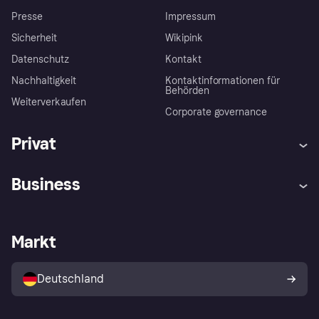
Presse
Impressum
Sicherheit
Wikipink
Datenschutz
Kontakt
Nachhaltigkeit
Kontaktinformationen für
Behörden
Weiterverkaufen
Corporate governance
Privat
Hilfe
Beschwerden
Business
Einloggen
Sicher shoppen mit Klarna
Händlersupport
Entwicklerseite
Mit Klarna einkaufen
Festgeld
Händlerportal
Betriebsstatus
Markt
Klarna App
Datenschutzeinstellungen
Mit Klarna verkaufen
Plattformen und Partner
Shops entdecken
Dein Widerrufsrecht
Deutschland
Käuferschutzrichtlinie