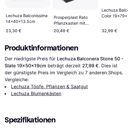
Lechuza Balco
Lechuza Balconissima
Color 19x79x
Prosperplast Rato
14x40x13.5cm
Pflanzkasten mit
Bewässerung,
23,30 €
20,49 €
32,99 €
Anthrazit, 60 x 25 x
24 cm 25x60x24cm
Produktinformationen
60x60x24cm
Der niedrigste Preis für 
Lechuza Balconera Stone 50 - 
Slate 19x50x19cm
 beträgt derzeit 
27,99 €
. Dies ist 
der günstigste Preis im Vergleich zu 
7
 anderen Shops.
Vergleiche:
Lechuza Töpfe, Pflanzen & Saatgut
Lechuza Blumenkästen
Spezifikationen