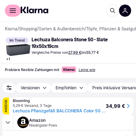
Für Shopper
Für Händler
Klarna
/
Shopping
/
Garten & Außenbereich
/
Töpfe, Pflanzen & Saatgu
Lechuza Balconera Stone 50 - Slate 
Im Trend
19x50x19cm
Vergleiche Preise von
27,99 €
bis
55,77 €
+
1
Probiere flexible Zahlungen mit
Lerne wie
Versionen
Empfohlen
Preis inklusive Versan
Bloomling
ANZEIGE
34,99 €
5,29 € Versand
,
3 Tage
Lechuza Pflanzgefäß BALCONERA Color 50 - Schiefergrau
Amazon
Niedrigster Preis