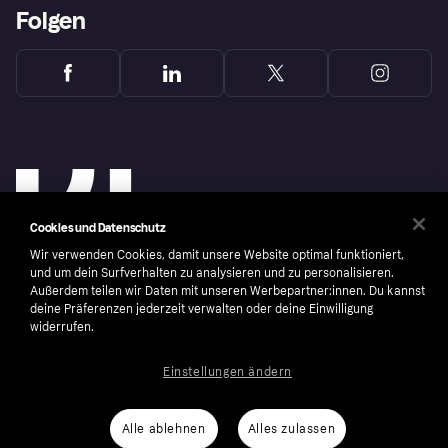
Folgen
Cookies und Datenschutz
Wir verwenden Cookies, damit unsere Website optimal funktioniert,
und um dein Surfverhalten zu analysieren und zu personalisieren.
Außerdem teilen wir Daten mit unseren Werbepartner:innen. Du kannst
deine Präferenzen jederzeit verwalten oder deine Einwilligung
widerrufen.
Copyright © 2005-2026 Klarna Bank AB (publ). Headquarters: Stockholm, Sweden. All
rights reserved. Klarna Bank AB (publ). Sveavägen 46, 111 34 Stockholm. Organization
number: 556737-0431
Einstellungen ändern
Nutzungsbedingungen
Cookies
Klarna.com
Alle ablehnen
Alles zulassen