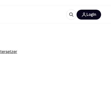
Login
Weitere Informationen
sstattung
M
Was ist Klarna?
Artikel
tersetzer
tegorien