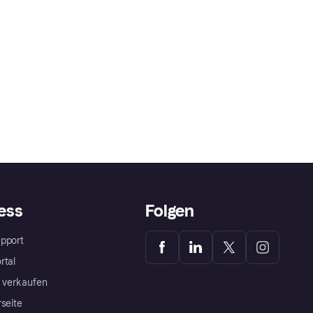
ess
Folgen
pport
rtal
a verkaufen
rseite