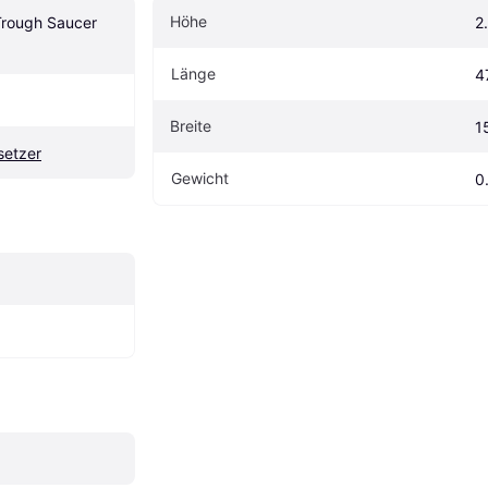
Höhe
Trough Saucer 
2
Länge
4
Breite
1
setzer
Gewicht
0