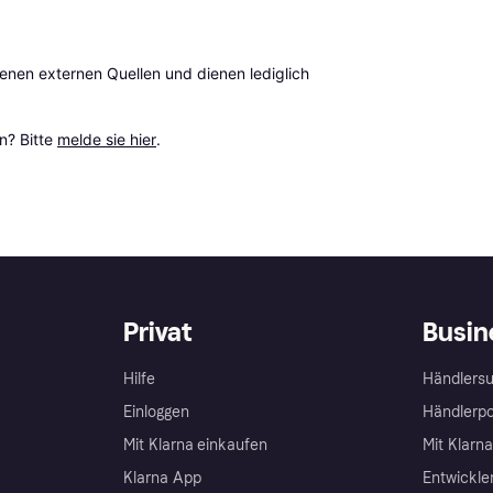
en externen Quellen und dienen lediglich 
? Bitte 
melde sie hier
.
Privat
Busin
Hilfe
Händlersu
Einloggen
Händlerpo
Mit Klarna einkaufen
Mit Klarn
Klarna App
Entwickle