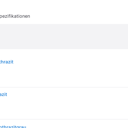
pezifikationen
thrazit
azit
nthrazitgrau