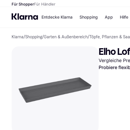
Für Shopper
Für Händler
Entdecke Klarna
Shopping
App
Hilfe
Klarna
/
Shopping
/
Garten & Außenbereich
/
Töpfe, Pflanzen & Saa
Zahlungsmethoden
Shops
Zahlungsmethoden
Kaufla
Elho Lo
Sofort bezahlen
eBay
Bezahle in 3
Temu
Vergleiche Pr
Teilzahlungen
Samsu
Bezahle in bis zu 30
SHEIN
Probiere flexi
Tagen
Ratenzahlung
Alle Shops