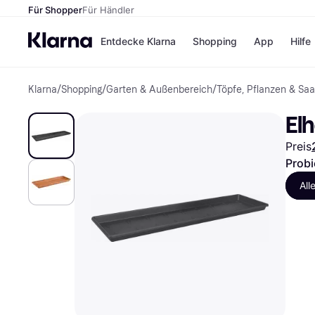
Für Shopper
Für Händler
Entdecke Klarna
Shopping
App
Hilfe
Klarna
/
Shopping
/
Garten & Außenbereich
/
Töpfe, Pflanzen & Saa
Zahlungsmethoden
Shops
Zahlungsmethoden
Kaufla
El
Sofort bezahlen
eBay
Bezahle in 3 Teilzahlunge
Temu
Preis
Bezahle in bis zu 30 Tage
Samsu
Ratenzahlung
SHEIN
Probi
All
Alle Shops