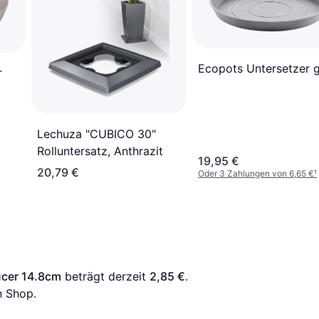
Ecopots Untersetzer 
r
Lechuza "CUBICO 30"
Rolluntersatz, Anthrazit
19,95 €
20,79 €
Oder 3 Zahlungen von 6,65 €
¹
ucer 14.8cm
 beträgt derzeit 
2,85 €
. 
n Shop.