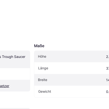
Maße
Höhe
s Trough Saucer 
2
Länge
3
Breite
1
setzer
Gewicht
0