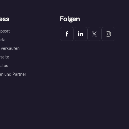
ess
Folgen
pport
rtal
a verkaufen
rseite
tatus
en und Partner