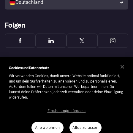
Deutschland
Käuferschutzrichtlinie
Folgen
Cookies und Datenschutz
Wir verwenden Cookies, damit unsere Website optimal funktioniert,
und um dein Surfverhalten zu analysieren und zu personalisieren.
Außerdem teilen wir Daten mit unseren Werbepartner:innen. Du
kannst deine Präferenzen jederzeit verwalten oder deine Einwilligung
widerrufen.
Einstellungen ändern
Copyright © 2005-2026 Klarna Bank AB (publ). Headquarters: Stockholm, Sweden. All
rights reserved. Klarna Bank AB (publ). Sveavägen 46, 111 34 Stockholm. Organization
number: 556737-0431
Alle ablehnen
Alles zulassen