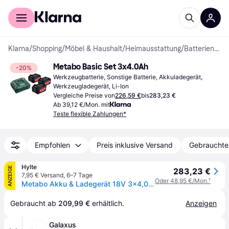
Für Shopper
Für Händler
Klarna
/
Shopping
/
Möbel & Haushalt
/
Heimausstattung
/
Batterien & Akkus
Metabo Basic Set 3x4.0Ah
-20%
Werkzeugbatterie, Sonstige Batterie, Akkuladegerät, 
Werkzeugladegerät, Li-Ion
Vergleiche Preise von
226,59 €
bis
283,23 €
Ab 39,12 €/Mon. mit
Teste flexible Zahlungen*
Empfohlen
Preis inklusive Versand
Gebrauchte
Hylte
ANZEIGE
283,23 €
7,95 € Versand
,
6–7 Tage
Oder 48,95 €/Mon.
¹
Metabo Akku & Ladegerät 18V 3x4,0 Ah + ASC 30-36V
Gebraucht ab 
209,99 €
 erhältlich.
Anzeigen
Galaxus