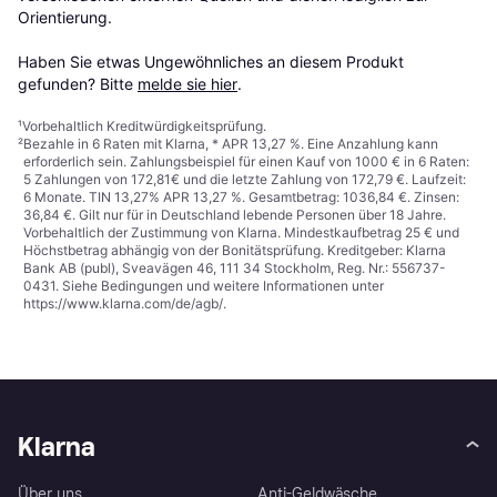
Orientierung.

Haben Sie etwas Ungewöhnliches an diesem Produkt 
gefunden? Bitte 
melde sie hier
.
¹
Vorbehaltlich Kreditwürdigkeitsprüfung.
²
Bezahle in 6 Raten mit Klarna, * APR 13,27 %. Eine Anzahlung kann
erforderlich sein. Zahlungsbeispiel für einen Kauf von 1000 € in 6 Raten:
5 Zahlungen von 172,81€ und die letzte Zahlung von 172,79 €. Laufzeit:
6 Monate. TIN 13,27% APR 13,27 %. Gesamtbetrag: 1036,84 €. Zinsen:
36,84 €. Gilt nur für in Deutschland lebende Personen über 18 Jahre.
Vorbehaltlich der Zustimmung von Klarna. Mindestkaufbetrag 25 € und
Höchstbetrag abhängig von der Bonitätsprüfung. Kreditgeber: Klarna
Bank AB (publ), Sveavägen 46, 111 34 Stockholm, Reg. Nr.: 556737-
0431. Siehe Bedingungen und weitere Informationen unter
https://www.klarna.com/de/agb/
.
Klarna
Über uns
Anti-Geldwäsche