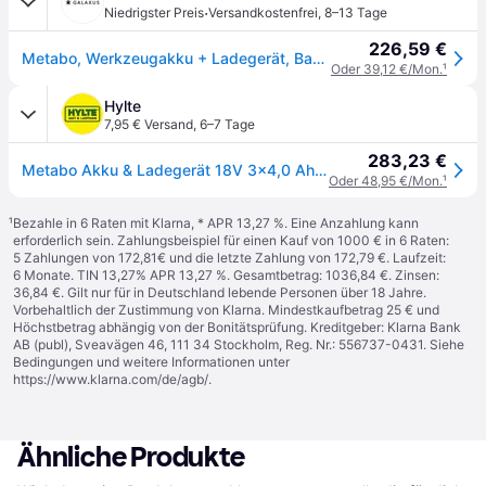
·
Niedrigster Preis
Versandkostenfrei
,
8–13 Tage
226,59 €
Metabo, Werkzeugakku + Ladegerät, Basis-Set 3 x 4.0 Ah (18V)
Oder 39,12 €/Mon.
¹
Hylte
7,95 € Versand
,
6–7 Tage
283,23 €
Metabo Akku & Ladegerät 18V 3x4,0 Ah + ASC 30-36V
Oder 48,95 €/Mon.
¹
¹
Bezahle in 6 Raten mit Klarna, * APR 13,27 %. Eine Anzahlung kann
erforderlich sein. Zahlungsbeispiel für einen Kauf von 1000 € in 6 Raten:
5 Zahlungen von 172,81€ und die letzte Zahlung von 172,79 €. Laufzeit:
6 Monate. TIN 13,27% APR 13,27 %. Gesamtbetrag: 1036,84 €. Zinsen:
36,84 €. Gilt nur für in Deutschland lebende Personen über 18 Jahre.
Vorbehaltlich der Zustimmung von Klarna. Mindestkaufbetrag 25 € und
Höchstbetrag abhängig von der Bonitätsprüfung. Kreditgeber: Klarna Bank
AB (publ), Sveavägen 46, 111 34 Stockholm, Reg. Nr.: 556737-0431. Siehe
Bedingungen und weitere Informationen unter
https://www.klarna.com/de/agb/
.
Ähnliche Produkte