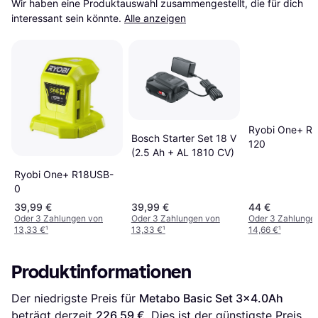
Wir haben eine Produktauswahl zusammengestellt, die für dich 
interessant sein könnte.
Alle anzeigen
Ryobi One+ R
Bosch Starter Set 18 V
120
(2.5 Ah + AL 1810 CV)
Ryobi One+ R18USB-
0
39,99 €
39,99 €
44 €
Oder 3 Zahlungen von
Oder 3 Zahlungen von
Oder 3 Zahlunge
13,33 €
¹
13,33 €
¹
14,66 €
¹
Produktinformationen
Der niedrigste Preis für 
Metabo Basic Set 3x4.0Ah
beträgt derzeit 
226,59 €
. Dies ist der günstigste Preis 