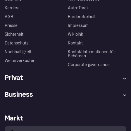
Karriere
Auto-Track
AGB
Barrierefreiheit
Presse
Impressum
Sicherheit
Wikipink
Datenschutz
Kontakt
Nachhaltigkeit
Kontaktinformationen für
Behörden
Weiterverkaufen
Corporate governance
Privat
Hilfe
Beschwerden
Business
Einloggen
Sicher shoppen mit Klarna
Händlersupport
Entwicklerseite
Mit Klarna einkaufen
Festgeld
Händlerportal
Betriebsstatus
Markt
Klarna App
Datenschutzeinstellungen
Mit Klarna verkaufen
Plattformen und Partner
Shops entdecken
Dein Widerrufsrecht