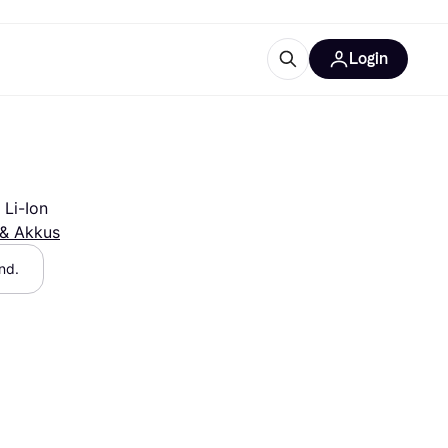
Login
Weitere Informationen
sstattung
M
Was ist Klarna?
Artikel
 Li-Ion
 & Akkus
nd.
tegorien