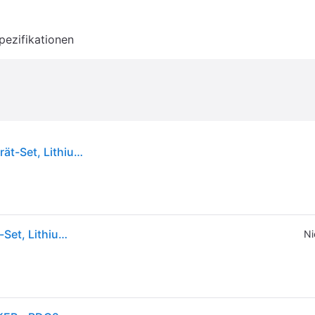
pezifikationen
Black & Decker BDC2A36-QW, Batterie- & Ladegerät-Set, Lithium-Ion (Li-Ion), 2 Ah, 36 V, Black & Decker, Schwarz
Black & Decker BDC2A36-QW, Batterie- & Ladegerät-Set, Lithium-Ion (Li-Ion), 2 Ah, 36 V, Black & Decker, Schwarz
Ni