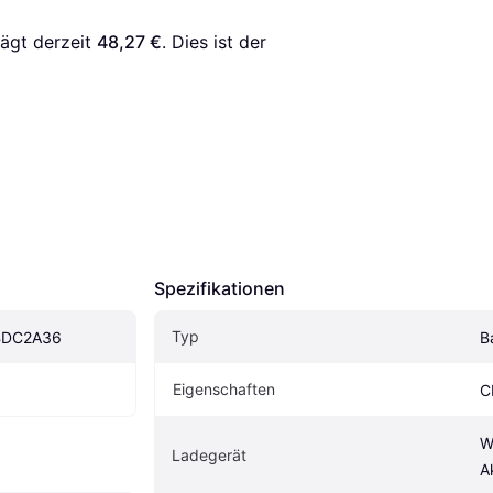
rägt derzeit 
48,27 €
. Dies ist der 
Spezifikationen
Typ
 BDC2A36
B
Eigenschaften
C
W
Ladegerät
A