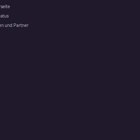
rseite
tatus
en und Partner