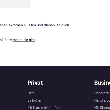
en externen Quellen und dienen lediglich 
? Bitte 
melde sie hier
.
Privat
Busin
Hilfe
Händlersu
Einloggen
Händlerpo
Mit Klarna einkaufen
Mit Klarn