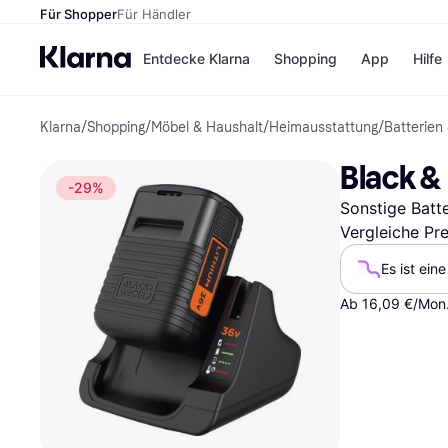
Für Shopper
Für Händler
Entdecke Klarna
Shopping
App
Hilfe
Klarna
/
Shopping
/
Möbel & Haushalt
/
Heimausstattung
/
Batterien
Zahlungsmethoden
Shops
Zahlungsmethoden
Kaufla
Black 
Sofort bezahlen
eBay
-29%
Bezahle in 3 Teilzahlunge
Temu
Sonstige Batt
Bezahle in bis zu 30 Tage
Samsu
Ratenzahlung
SHEIN
Vergleiche Pr
Es ist ein
Ab 16,09 €/Mon.
Alle Shops