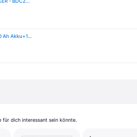
Akku-Pack 36V 2 Ah + Ladegerät 2A - BLACK+DECKER - BDC2A36 - B&D Power Connect
Black & Decker, Werkzeugakku + Ladegerät, 36V/2,0 Ah Akku+1,35A Ladegerät (36V)
für dich interessant sein könnte.