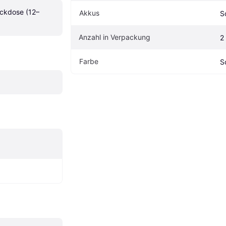
ckdose (12–
Akkus
S
Anzahl in Verpackung
2
Farbe
S