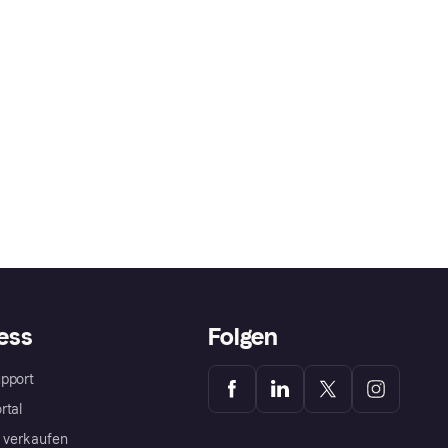
ess
Folgen
pport
rtal
a verkaufen