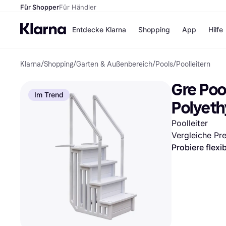
Für Shopper
Für Händler
Entdecke Klarna
Shopping
App
Hilfe
Klarna
/
Shopping
/
Garten & Außenbereich
/
Pools
/
Poolleitern
Zahlungsmethoden
Shops
Zahlungsmethoden
Kaufla
Gre Poo
Sofort bezahlen
eBay
Im Trend
Bezahle in 3
Temu
Polyeth
Teilzahlungen
Samsu
Bezahle in bis zu 30
SHEIN
Poolleiter
Tagen
Vergleiche Pr
Ratenzahlung
Probiere flexi
Alle Shops