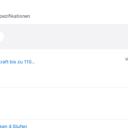
pezifikationen
V
Gre Poolleiter aus Polyethylen Easy Access Tragkraft bis zu 110 kg Weiß
ken 4 Stufen