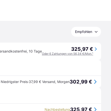
Empfohlen
325,97 €
ersandkostenfrei
,
10 Tage
Oder 6 Zahlungen von 56,34 €/Mon.
¹
302,99 €
·
Niedrigster Preis
37,99 € Versand
,
Morgen
325,97 €
Nachbestellung