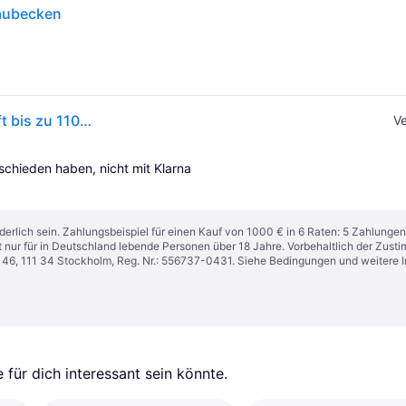
baubecken
Gre Poolleiter aus Polyethylen Easy Access Tragkraft bis zu 110 kg Weiß
Ve
tschieden haben, nicht mit Klarna 
derlich sein. Zahlungsbeispiel für einen Kauf von 1000 € in 6 Raten: 5 Zahlungen
t nur für in Deutschland lebende Personen über 18 Jahre. Vorbehaltlich der Zu
n 46, 111 34 Stockholm, Reg. Nr.: 556737-0431. Siehe Bedingungen und weitere 
für dich interessant sein könnte.