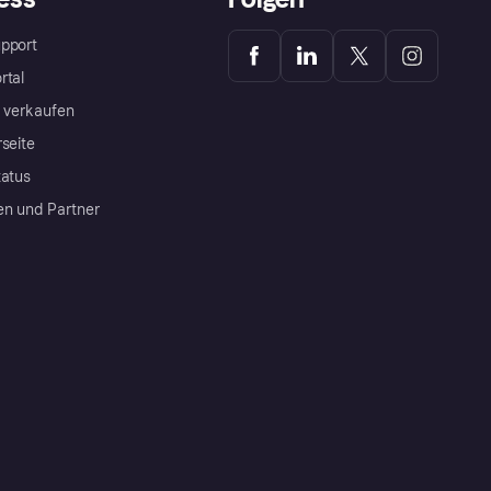
pport
rtal
a verkaufen
rseite
tatus
en und Partner