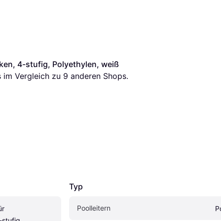
en, 4-stufig, Polyethylen, weiß
s im Vergleich zu 
9
 anderen Shops.
Typ
Poolleitern
r 
Po
tufig, 