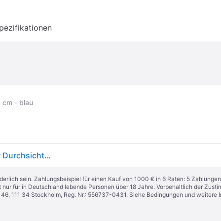
pezifikationen
 cm - blau
Gre Accessories 500x310x120 Cm Steel Pool Cover Durchsichtig 500 x 310 x 120 cm
derlich sein. Zahlungsbeispiel für einen Kauf von 1000 € in 6 Raten: 5 Zahlungen
t nur für in Deutschland lebende Personen über 18 Jahre. Vorbehaltlich der Zu
n 46, 111 34 Stockholm, Reg. Nr.: 556737-0431. Siehe Bedingungen und weitere 