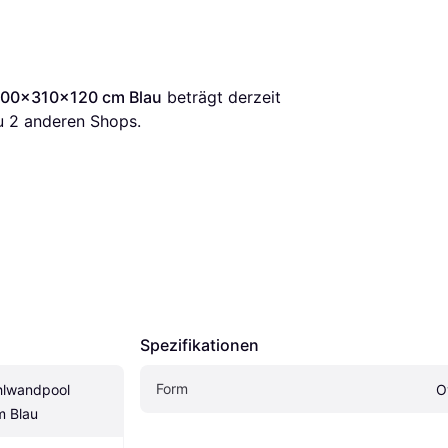
 500x310x120 cm Blau
 beträgt derzeit 
u 
2
 anderen Shops.
Spezifikationen
Form
hlwandpool 
O
 Blau