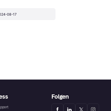
024-08-17
ess
Folgen
pport