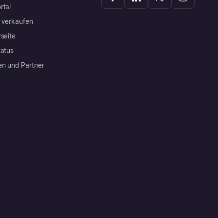
rtal
a verkaufen
rseite
tatus
en und Partner