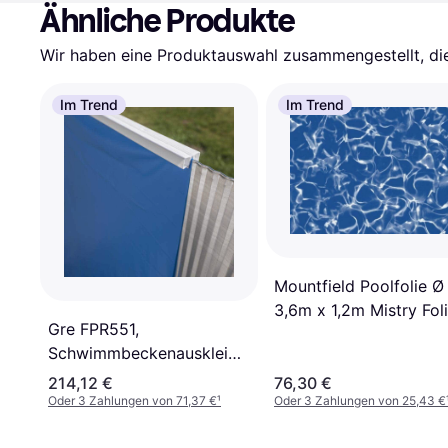
Ähnliche Produkte
Wir haben eine Produktauswahl zusammengestellt, die 
Im Trend
Im Trend
Mountfield Poolfolie Ø
3,6m x 1,2m Mistry Fol
Gre FPR551,
Schwimmbeckenauskleidung,
Blau, PVC, 1200 mm, 5,5
214,12 €
76,30 €
m
Oder 3 Zahlungen von 71,37 €
¹
Oder 3 Zahlungen von 25,43 €