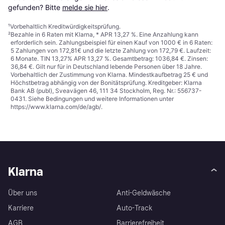
gefunden? Bitte 
melde sie hier
.
¹
Vorbehaltlich Kreditwürdigkeitsprüfung.
²
Bezahle in 6 Raten mit Klarna, * APR 13,27 %. Eine Anzahlung kann
erforderlich sein. Zahlungsbeispiel für einen Kauf von 1000 € in 6 Raten:
5 Zahlungen von 172,81€ und die letzte Zahlung von 172,79 €. Laufzeit:
6 Monate. TIN 13,27% APR 13,27 %. Gesamtbetrag: 1036,84 €. Zinsen:
36,84 €. Gilt nur für in Deutschland lebende Personen über 18 Jahre.
Vorbehaltlich der Zustimmung von Klarna. Mindestkaufbetrag 25 € und
Höchstbetrag abhängig von der Bonitätsprüfung. Kreditgeber: Klarna
Bank AB (publ), Sveavägen 46, 111 34 Stockholm, Reg. Nr.: 556737-
0431. Siehe Bedingungen und weitere Informationen unter
https://www.klarna.com/de/agb/
.
Klarna
Über uns
Anti-Geldwäsche
Karriere
Auto-Track
AGB
Barrierefreiheit