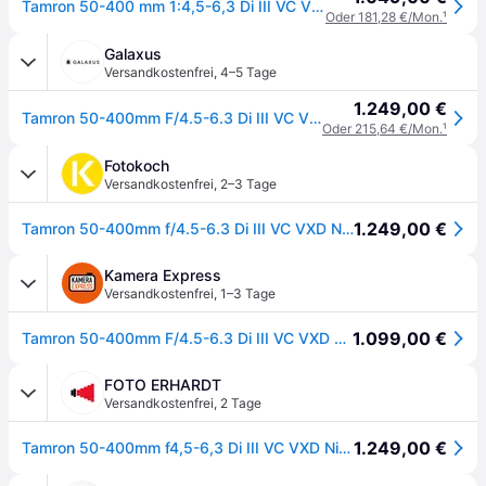
Tamron 50-400 mm 1:4,5-6,3 Di III VC VXD Nikon Z
Oder 181,28 €/Mon.
¹
Galaxus
Versandkostenfrei
,
4–5 Tage
1.249,00 €
Tamron 50-400mm F/4.5-6.3 Di III VC VXD, Nikon Z (Nikon Z, Vollformat), Objektiv, Schwarz
Oder 215,64 €/Mon.
¹
Fotokoch
Versandkostenfrei
,
2–3 Tage
1.249,00 €
Tamron 50-400mm f/4.5-6.3 Di III VC VXD Nikon Z
Kamera Express
Versandkostenfrei
,
1–3 Tage
1.099,00 €
Tamron 50-400mm F/4.5-6.3 Di III VC VXD Nikon Z | ✔️ Upgrade-Deals
FOTO ERHARDT
Versandkostenfrei
,
2 Tage
1.249,00 €
Tamron 50-400mm f4,5-6,3 Di III VC VXD Nikon Z