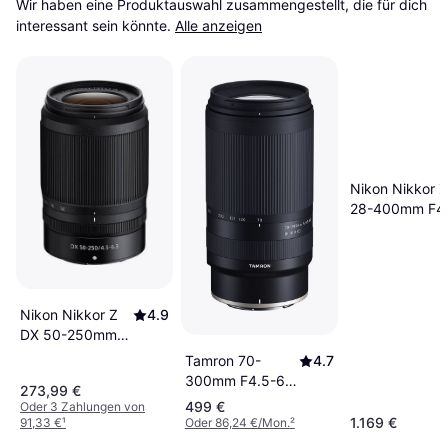
Wir haben eine Produktauswahl zusammengestellt, die für dich 
interessant sein könnte.
Alle anzeigen
Nikon Nikkor Z
28-400mm F4
VR
Nikon Nikkor Z
4.9
DX 50-250mm
f/4.5-6.3 VR
Tamron 70-
4.7
300mm F4.5-6.3
273,99 €
Di III RXD for
499 €
Oder 3 Zahlungen von
Nikon Z
1.169 €
91,33 €
¹
Oder 86,24 €/Mon.
²