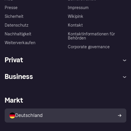
Presse
Impressum
Sicherheit
Wikipink
Datenschutz
Kontakt
Nachhaltigkeit
Kontaktinformationen für
Behörden
Weiterverkaufen
Corporate governance
Privat
Hilfe
Beschwerden
Business
Einloggen
Sicher shoppen mit Klarna
Händlersupport
Entwicklerseite
Mit Klarna einkaufen
Festgeld
Händlerportal
Betriebsstatus
Markt
Klarna App
Datenschutzeinstellungen
Mit Klarna verkaufen
Plattformen und Partner
Shops entdecken
Dein Widerrufsrecht
Deutschland
Käuferschutzrichtlinie