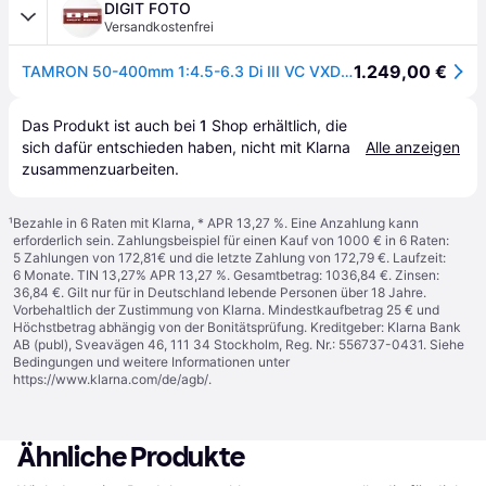
DIGIT FOTO
Versandkostenfrei
1.249,00 €
TAMRON 50-400mm 1:4.5-6.3 Di III VC VXD Nikon Z
Das Produkt ist auch bei 
1
Shop
 erhältlich, die 
sich dafür entschieden haben, nicht mit Klarna 
Alle anzeigen
zusammenzuarbeiten.
¹
Bezahle in 6 Raten mit Klarna, * APR 13,27 %. Eine Anzahlung kann
erforderlich sein. Zahlungsbeispiel für einen Kauf von 1000 € in 6 Raten:
5 Zahlungen von 172,81€ und die letzte Zahlung von 172,79 €. Laufzeit:
6 Monate. TIN 13,27% APR 13,27 %. Gesamtbetrag: 1036,84 €. Zinsen:
36,84 €. Gilt nur für in Deutschland lebende Personen über 18 Jahre.
Vorbehaltlich der Zustimmung von Klarna. Mindestkaufbetrag 25 € und
Höchstbetrag abhängig von der Bonitätsprüfung. Kreditgeber: Klarna Bank
AB (publ), Sveavägen 46, 111 34 Stockholm, Reg. Nr.: 556737-0431. Siehe
Bedingungen und weitere Informationen unter
https://www.klarna.com/de/agb/
.
Ähnliche Produkte