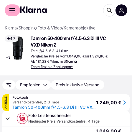
Für Shopper
Für Händler
Klarna
/
Shopping
/
Foto & Video
/
Kameraobjektive
Tamron 50-400mm f/4.5-6.3 Di III VC 
4,7
VXD Nikon Z
Tele, ƒ/4.5-6.3, 41.6 oz
Vergleiche Preise von
1.049,00 €
bis
1.324,80 €
+
3
Ab 181,28 €/Mon. mit
Teste flexible Zahlungen*
Empfohlen
Preis inklusive Versand
Fotokoch
ANZEIGE
1.249,00 €
Versandkostenfrei
,
2–3 Tage
Tamron 50-400mm f/4.5-6.3 Di III VC VXD Nikon Z
Foto Leistenschneider
·
Niedrigster Preis
Versandkostenfrei
,
4 Tage
1.049,00 €