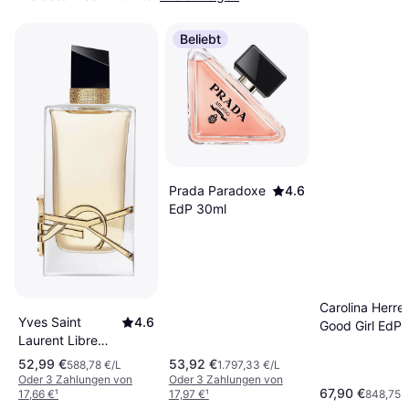
Beliebt
Prada Paradoxe
4.6
EdP 30ml
Carolina Herre
Yves Saint
4.6
Good Girl EdP
Laurent Libre
80ml
EdP 90ml
52,99 €
53,92 €
588,78 €/L
1.797,33 €/L
Oder 3 Zahlungen von
Oder 3 Zahlungen von
67,90 €
17,66 €
¹
17,97 €
¹
848,75 