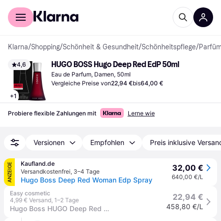
Für Shopper
Für Händler
Klarna
/
Shopping
/
Schönheit & Gesundheit
/
Schönheitspflege
/
Parfü
HUGO BOSS Hugo Deep Red EdP 50ml
4,6
Eau de Parfum, Damen, 50ml
Vergleiche Preise von
22,94 €
bis
64,00 €
+
1
Probiere flexible Zahlungen mit
Lerne wie
Versionen
Empfohlen
Preis inklusive Versan
Kaufland.de
ANZEIGE
32,00 €
Versandkostenfrei
,
3–4 Tage
640,00 €/L
Hugo Boss Deep Red Woman Edp Spray
Easy cosmetic
22,94 €
4,99 € Versand
,
1–2 Tage
458,80 €/L
Hugo Boss HUGO Deep Red Eau de Parfum Spray 50 ml