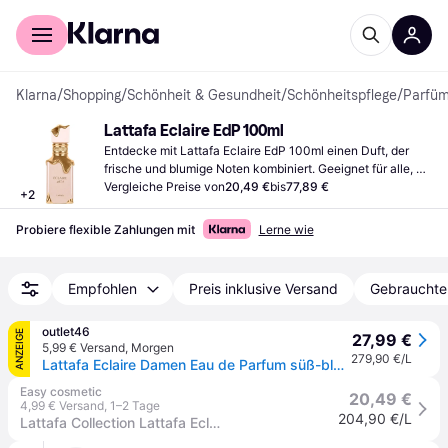
Für Shopper
Für Händler
Klarna
/
Shopping
/
Schönheit & Gesundheit
/
Schönheitspflege
/
Parfü
Lattafa Eclaire EdP 100ml
Entdecke mit Lattafa Eclaire EdP 100ml einen Duft, der 
frische und blumige Noten kombiniert. Geeignet für alle, 
die einen stilvollen und klassischen Duft bevorzugen.
Vergleiche Preise von
20,49 €
bis
77,89 €
+
2
Probiere flexible Zahlungen mit
Lerne wie
Empfohlen
Preis inklusive Versand
Gebrauchte
outlet46
ANZEIGE
27,99 €
5,99 € Versand
,
Morgen
279,90 €/L
Lattafa Eclaire Damen Eau de Parfum süß-blumiger Duft Körper-Parfüm 100ml Rosa
Easy cosmetic
20,49 €
4,99 € Versand
,
1–2 Tage
204,90 €/L
Lattafa Collection Lattafa Eclaire Eau de Parfum Spray 100 ml