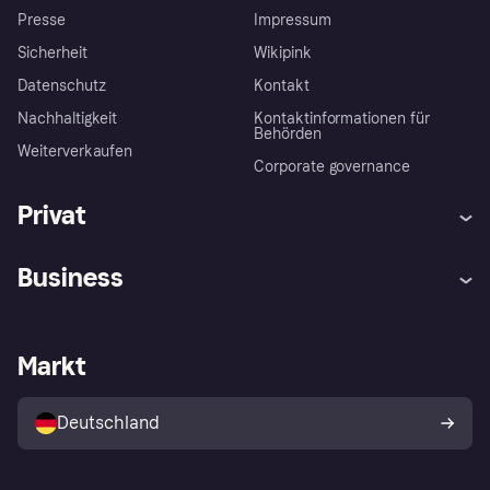
Presse
Impressum
Sicherheit
Wikipink
Datenschutz
Kontakt
Nachhaltigkeit
Kontaktinformationen für
Behörden
Weiterverkaufen
Corporate governance
Privat
Hilfe
Beschwerden
Business
Einloggen
Sicher shoppen mit Klarna
Händlersupport
Entwicklerseite
Mit Klarna einkaufen
Festgeld
Händlerportal
Betriebsstatus
Markt
Klarna App
Datenschutzeinstellungen
Mit Klarna verkaufen
Plattformen und Partner
Shops entdecken
Dein Widerrufsrecht
Deutschland
Käuferschutzrichtlinie