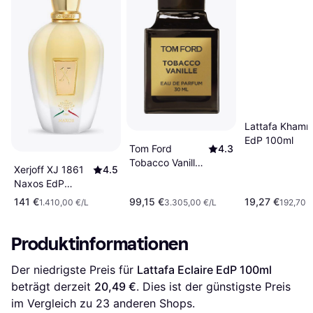
Lattafa Khamr
EdP 100ml
Tom Ford
4.3
Tobacco Vanille
Xerjoff XJ 1861
4.5
EdP 30ml
Naxos EdP
100ml
141 €
99,15 €
19,27 €
1.410,00 €/L
3.305,00 €/L
192,70 €
Produktinformationen
Der niedrigste Preis für 
Lattafa Eclaire EdP 100ml
beträgt derzeit 
20,49 €
. Dies ist der günstigste Preis 
im Vergleich zu 
23
 anderen Shops.