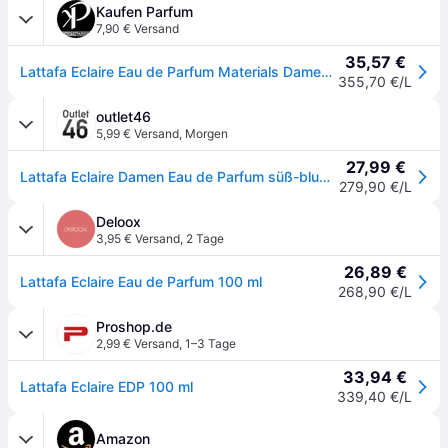
Kaufen Parfum
7,90 € Versand
35,57 €
Lattafa Eclaire Eau de Parfum Materials Damenparfum 100 ml - 100ml
355,70 €/L
outlet46
5,99 € Versand
,
Morgen
27,99 €
Lattafa Eclaire Damen Eau de Parfum süß-blumiger Duft Körper-Parfüm 100ml Rosa
279,90 €/L
Deloox
3,95 € Versand
,
2 Tage
26,89 €
Lattafa Eclaire Eau de Parfum 100 ml
268,90 €/L
Proshop.de
2,99 € Versand
,
1–3 Tage
33,94 €
Lattafa Eclaire EDP 100 ml
339,40 €/L
Amazon