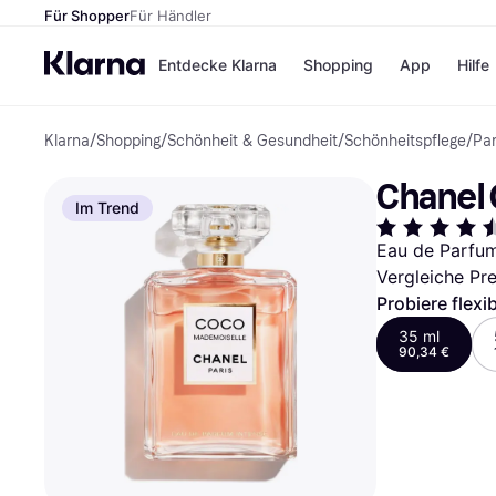
Für Shopper
Für Händler
Entdecke Klarna
Shopping
App
Hilfe
Klarna
/
Shopping
/
Schönheit & Gesundheit
/
Schönheitspflege
/
Pa
Zahlungsmethoden
Shops
Zahlungsmethoden
Kaufla
Chanel 
Sofort bezahlen
eBay
Im Trend
Bezahle in 3
Temu
Teilzahlungen
Samsu
Eau de Parfu
Bezahle in bis zu 30
SHEIN
Vergleiche Pr
Tagen
Ratenzahlung
Probiere flexi
35 ml
Alle Shops
90,34 €