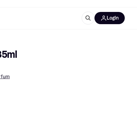
Login
Weitere Informationen
sstattung
M
Was ist Klarna?
35ml
Artikel
rfum
tegorien