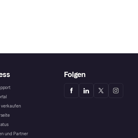
ess
Folgen
pport
rtal
a verkaufen
rseite
tatus
en und Partner