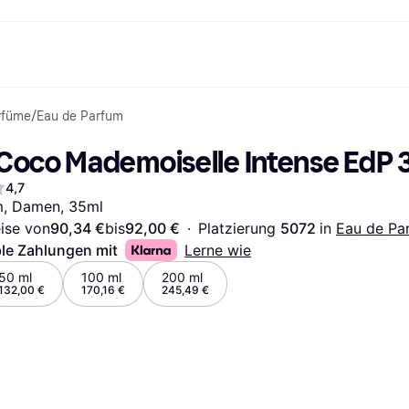
rfüme
/
Eau de Parfum
Shopping und Cashback
Shoppe und vergleiche Preise
Banking
Sparprodukte
Mobil
Foto & Video
Büroau
nd.de
Cashback
Sale
Alle Karten
Gaming & Unterhaltung
Sparkonten
Reise-eSI
Coco Mademoiselle Intense EdP 
Shops entdecken
Schönheit & Gesundheit
Klarna Card
Mobilgeräte & Wearables
Flexkonto
Mitgliedschaft
Bekleidung & Accessoires
Kreditkarte
Kinder & Familie
Festgeld
4,7
ng
Freund:innen einladen
Spielzeug & Hobbys
Klarna Guthaben
Fahrzeuge & Zubehör
Festgeld+
m, Damen, 35ml
Möbel & Haushalt
Garten & Außenbereich
eise von
90,34 €
bis
92,00 €
·
Platzierung 
5072 
in 
Eau de Pa
TV & Audio
Küchengeräte
Sport & Freizeit
Haushaltsgeräte
ble Zahlungen mit
Lerne wie
Computer
Bücher, Filme & Musik
50 ml
100 ml
200 ml
Renovierung & Bau
Alle Ka
132,00 €
170,16 €
245,49 €