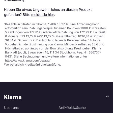
Haben Sie etwas Ungewöhnliches an diesem Produkt 
gefunden? Bitte 
melde sie hier
.
¹
Bezahle in 6 Raten mit Klarna, * APR 13,27 %. Eine Anzahlung kann
erforderlich sein. Zahlungsbeispiel für einen Kauf von 1000 € in 6 Raten:
5 Zahlungen von 172,81€ und die letzte Zahlung von 172,79 €. Laufzeit:
6 Monate. TIN 13,27% APR 13,27 %. Gesamtbetrag: 1036,84 €. Zinsen:
36,84 €. Gilt nur für in Deutschland lebende Personen über 18 Jahre.
Vorbehaltlich der Zustimmung von Klarna. Mindestkaufbetrag 25 € und
Höchstbetrag abhängig von der Bonitätsprüfung. Kreditgeber: Klarna
Bank AB (publ), Sveavägen 46, 111 34 Stockholm, Reg. Nr.: 556737-
0431. Siehe Bedingungen und weitere Informationen unter
https://www.klarna.com/de/agb/
.
²
Vorbehaltlich Kreditwürdigkeitsprüfung.
Klarna
Über uns
Anti-Geldwäsche