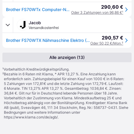
290,60 €
Brother FS70WTx Computer-Nähmaschine
Oder 3 Zahlungen von 96,86 €
¹
Jacob
Versandkostenfrei
290,57 €
Brother FS70WTX Nähmaschine Elektro (FS70WTX)
Oder 50,22 €/Mon.
²
Alle anzeigen (13)
¹
Vorbehaltlich Kreditwürdigkeitsprüfung.
²
Bezahle in 6 Raten mit Klarna, * APR 13,27 %. Eine Anzahlung kann
erforderlich sein. Zahlungsbeispiel für einen Kauf von 1000 € in 6 Raten:
5 Zahlungen von 172,81€ und die letzte Zahlung von 172,79 €. Laufzeit:
6 Monate. TIN 13,27% APR 13,27 %. Gesamtbetrag: 1036,84 €. Zinsen:
36,84 €. Gilt nur für in Deutschland lebende Personen über 18 Jahre.
Vorbehaltlich der Zustimmung von Klarna. Mindestkaufbetrag 25 € und
Höchstbetrag abhängig von der Bonitätsprüfung. Kreditgeber: Klarna Bank
AB (publ), Sveavägen 46, 111 34 Stockholm, Reg. Nr.: 556737-0431. Siehe
Bedingungen und weitere Informationen unter
https://www.klarna.com/de/agb/
.