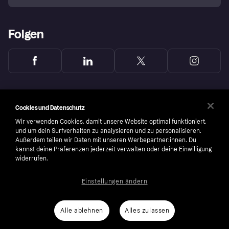
Folgen
Cookies und Datenschutz
Wir verwenden Cookies, damit unsere Website optimal funktioniert,
und um dein Surfverhalten zu analysieren und zu personalisieren.
Außerdem teilen wir Daten mit unseren Werbepartner:innen. Du
kannst deine Präferenzen jederzeit verwalten oder deine Einwilligung
widerrufen.
Einstellungen ändern
Copyright © 2005-2026 Klarna Bank AB (publ). Headquarters: Stockholm, Sweden. All
rights reserved. Klarna Bank AB (publ). Sveavägen 46, 111 34 Stockholm. Organization
number: 556737-0431
Alle ablehnen
Alles zulassen
Nutzungsbedingungen
Cookies
Klarna.com