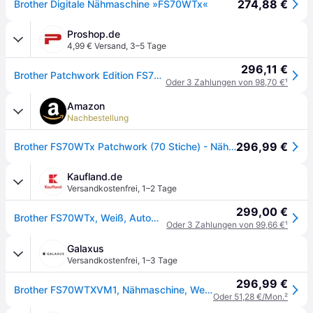
274,88 €
Brother Digitale Nähmaschine »FS70WTx«
Proshop.de
4,99 € Versand
,
3–5 Tage
296,11 €
Brother Patchwork Edition FS70WTx
Oder 3 Zahlungen von 98,70 €
¹
Amazon
Nachbestellung
296,99 €
Brother FS70WTx Patchwork (70 Stiche) - Nähmaschine mit Anschiebetisch Weiß, Lila
Kaufland.de
Versandkostenfrei
,
1–2 Tage
299,00 €
Brother FS70WTx, Weiß, Automatische Nähmaschine, Nähen, 1 Schritt, LCD, Elektro
Oder 3 Zahlungen von 99,66 €
¹
Galaxus
Versandkostenfrei
,
1–3 Tage
296,99 €
Brother FS70WTXVM1, Nähmaschine, Weiss
Oder 51,28 €/Mon.
²