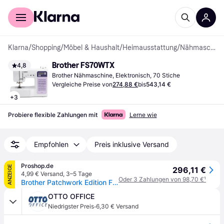
Für Shopper
Für Händler
Klarna
/
Shopping
/
Möbel & Haushalt
/
Heimausstattung
/
Nähmaschinen
Brother FS70WTX
4,8
Brother Nähmaschine, Elektronisch, 70 Stiche
Vergleiche Preise von
274,88 €
bis
543,14 €
+
3
Probiere flexible Zahlungen mit
Lerne wie
Empfohlen
Preis inklusive Versand
Proshop.de
ANZEIGE
296,11 €
4,99 € Versand
,
3–5 Tage
Oder 3 Zahlungen von 98,70 €
¹
Brother Patchwork Edition FS70WTx
OTTO OFFICE
·
Niedrigster Preis
6,30 € Versand