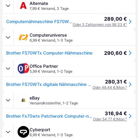
Alternate
7,99 € Versand
,
3 Tage
289,00 €
Computernähmaschine FS70WTx - Patchwork Edition
Oder 3 Zahlungen von 96,33 €
¹
Computeruniverse
6,99 € Versand
,
1–3 Tage
290,60 €
Brother FS70WTx Computer-Nähmaschine
Office Partner
5,99 € Versand
,
1–2 Tage
280,31 €
Brother FS70WTx digitale Nähmaschine Patchwork Edition
Oder 48,44 €/Mon.
²
eBay
Versandkostenfrei
,
1–2 Tage
316,94 €
Brother Fs70wtx Patchwork Computer-nähmaschine
Oder 54,77 €/Mon.
²
Cyberport
6,99 € Versand
,
1–3 Tage