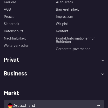
Karriere
Auto-Track
AGB
Barrierefreiheit
Presse
Impressum
Sicherheit
Wikipink
Datenschutz
Kontakt
Nachhaltigkeit
Kontaktinformationen für
Behörden
Weiterverkaufen
Corporate governance
Privat
Hilfe
Beschwerden
Business
Einloggen
Sicher shoppen mit Klarna
Händlersupport
Entwicklerseite
Mit Klarna einkaufen
Festgeld
Händlerportal
Betriebsstatus
Markt
Klarna App
Datenschutzeinstellungen
Mit Klarna verkaufen
Plattformen und Partner
Shops entdecken
Dein Widerrufsrecht
Deutschland
Käuferschutzrichtlinie