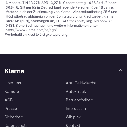
6 Monate. TIN 13,27% APR 13,27 %. Gesamtbetrag: 1036,84 €. Zinsen:
36,84 €. Gilt nur für in Deutschland lebende Personen über 18 Jahre.
Vorbehaltlich der Zustimmung von Klarna. Mindestkaufbetrag 25 € und
Höchstbetrag abhängig von der Bonitätsprüfung. Kreditgeber: Klarna
Bank AB (publ), Sveavägen 46, 111 34 Stockholm, Reg. Nr.: 556737-
0431. Siehe Bedingungen und weitere Informationen unter
https://www.klarna.com/de/agb/
.
²
Vorbehaltlich Kreditwürdigkeitsprüfung.
Klarna
Über uns
Anti-Geldwäsche
Karriere
Auto-Track
AGB
Barrierefreiheit
Presse
Impressum
Sicherheit
Wikipink
Datenschutz
Kontakt