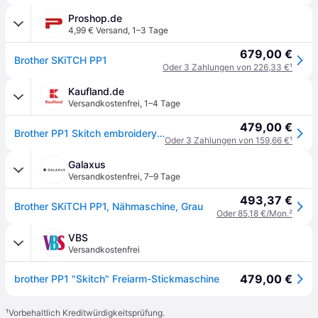
Proshop.de
4,99 € Versand
,
1–3 Tage
679,00 €
Brother SKiTCH PP1
Oder 3 Zahlungen von 226,33 €
¹
Kaufland.de
Versandkostenfrei
,
1–4 Tage
479,00 €
Brother PP1 Skitch embroidery machine
Oder 3 Zahlungen von 159,66 €
¹
Galaxus
Versandkostenfrei
,
7–9 Tage
493,37 €
Brother SKiTCH PP1, Nähmaschine, Grau
Oder 85,18 €/Mon.
²
VBS
Versandkostenfrei
479,00 €
brother PP1 "Skitch" Freiarm-Stickmaschine
¹
Vorbehaltlich Kreditwürdigkeitsprüfung.