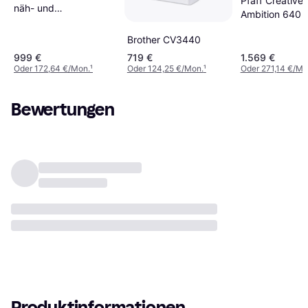
Pfaff Creative
näh- und
Ambition 640
stickmaschine
inkl. stickmodul
Brother CV3440
nähen und
999 €
719 €
1.569 €
sticken einfach
Oder 172,64 €/Mon.
¹
Oder 124,25 €/Mon.
¹
Oder 271,14 €/Mo
Bewertungen
Produktinformationen