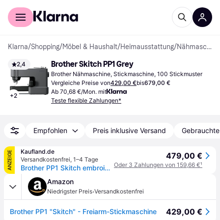
Für Shopper
Für Händler
Klarna
/
Shopping
/
Möbel & Haushalt
/
Heimausstattung
/
Nähmaschinen
Brother Skitch PP1 Grey
2,4
Brother Nähmaschine, Stickmaschine, 100 Stickmuster
Vergleiche Preise von
429,00 €
bis
679,00 €
Ab 70,68 €/Mon. mit
+
2
Teste flexible Zahlungen*
Empfohlen
Preis inklusive Versand
Gebrauchte
Kaufland.de
ANZEIGE
479,00 €
Versandkostenfrei
,
1–4 Tage
Oder 3 Zahlungen von 159,66 €
¹
Brother PP1 Skitch embroidery machine
Amazon
·
Niedrigster Preis
Versandkostenfrei
429,00 €
Brother PP1 "Skitch" - Freiarm-Stickmaschine