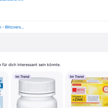
Life Extension, Whole Food Multivitamin, 90 Kapseln - Blitzversand
für dich interessant sein könnte.
Im Trend
Im Trend