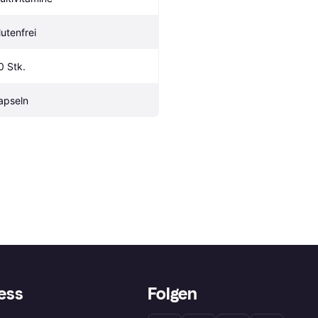
lutenfrei
0 Stk.
apseln
ess
Folgen