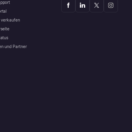
pport
rtal
a verkaufen
rseite
tatus
en und Partner