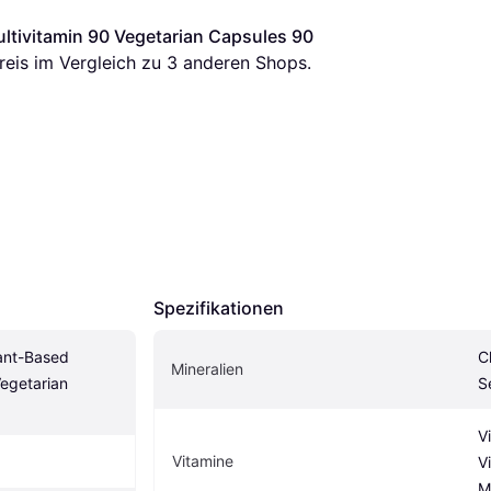
ltivitamin 90 Vegetarian Capsules 90 
Preis im Vergleich zu 
3
 anderen Shops.
Spezifikationen
ant-Based 
C
Mineralien
egetarian 
S
V
Vitamine
V
M