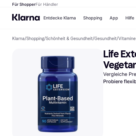
Für Shopper
Für Händler
Entdecke Klarna
Shopping
App
Hilfe
Klarna
/
Shopping
/
Schönheit & Gesundheit
/
Gesundheit
/
Vitamine
Zahlungsmethoden
Shops
Zahlungsmethoden
Kaufla
Life Ex
Sofort bezahlen
eBay
Bezahle in 3
Temu
Vegetar
Teilzahlungen
Samsu
Bezahle in bis zu 30
SHEIN
Vergleiche Pr
Tagen
Probiere flexi
Ratenzahlung
Alle Shops