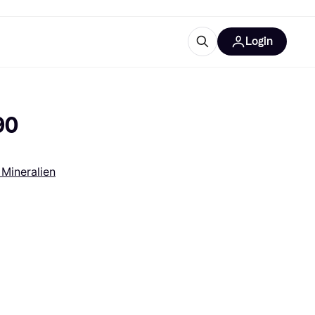
Login
Weitere Informationen
sstattung
M
Was ist Klarna?
0 
Artikel
 Mineralien
tegorien