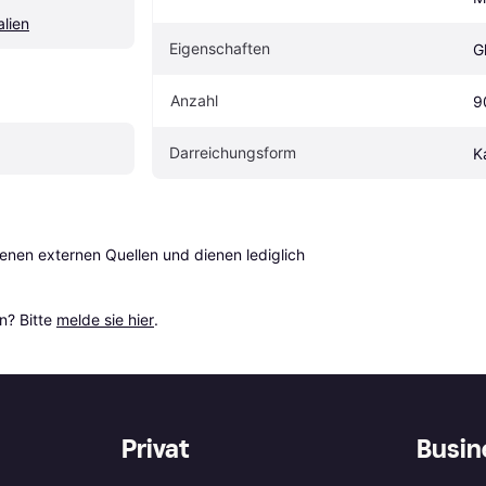
alien
Eigen­schaften
G
Anzahl
9
Darreichungsform
K
en externen Quellen und dienen lediglich 
? Bitte 
melde sie hier
.
Privat
Busin