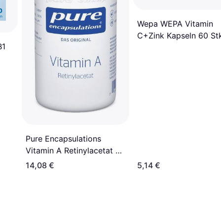
Wepa WEPA Vitamin
C+Zink Kapseln 60 Stk
B1
Pure Encapsulations
Vitamin A Retinylacetat 60
Stk.
14,08 €
5,14 €