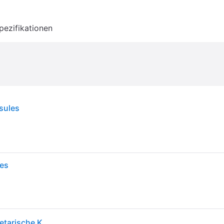
pezifikationen
sules
les
Life Extension, Ganznahrungs-Multivitamin, 90 Vegetarische Kapseln