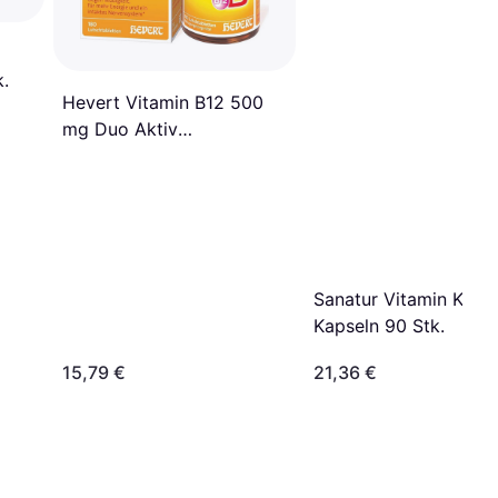
.
Hevert Vitamin B12 500
mg Duo Aktiv
Lutschtablets 180 St 180
Stk.
Sanatur Vitamin K2 
Kapseln 90 Stk.
15,79 €
21,36 €