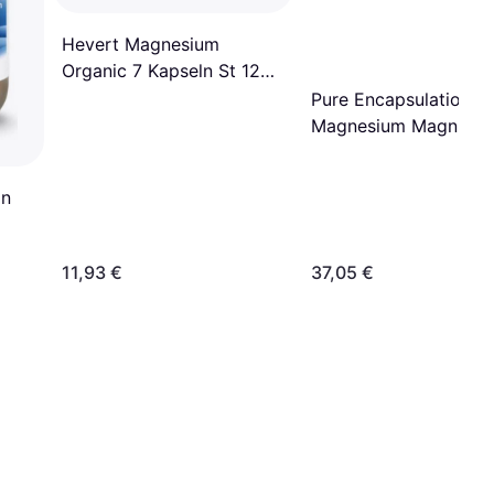
Hevert Magnesium
Organic 7 Kapseln St 120
Stk.
Pure Encapsulations
Magnesium Magn.citr
Kapseln 180 Stk.
an
11,93 €
37,05 €