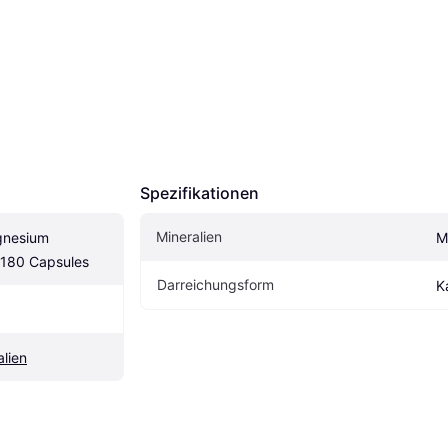
Spezifikationen
Mineralien
nesium 
M
180 Capsules
Darreichungsform
K
alien