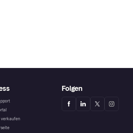
ess
Folgen
pport
rtal
a verkaufen
rseite