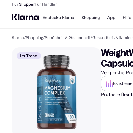
Für Shopper
Für Händler
Entdecke Klarna
Shopping
App
Hilfe
Klarna
/
Shopping
/
Schönheit & Gesundheit
/
Gesundheit
/
Vitamine
Zahlungsmethoden
Shops
Zahlungsmethoden
Kaufla
WeightW
Sofort bezahlen
eBay
Im Trend
Bezahle in 3
Temu
Capsul
Teilzahlungen
Samsu
Bezahle in bis zu 30
SHEIN
Vergleiche Pr
Tagen
Ratenzahlung
Es ist ein
Alle Shops
Probiere flexi