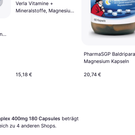
Verla Vitamine +
Mineralstoffe, Magnesium
Verla 400 complex
Kapseln 60 Stk.
nat
PharmaSGP Baldripar
Magnesium Kapseln
15,18 €
20,74 €
plex 400mg 180 Capsules
 beträgt 
eich zu 
4
 anderen Shops.