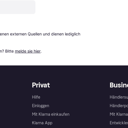
en externen Quellen und dienen lediglich 
? Bitte 
melde sie hier
.
Privat
Busin
Hilfe
Händlersu
Einloggen
Händlerpo
Mit Klarna einkaufen
Mit Klarn
Klarna App
Entwickle