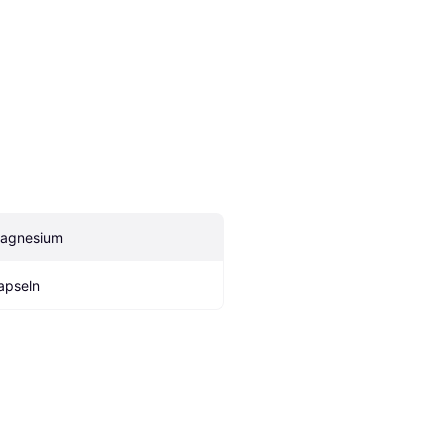
agnesium
apseln