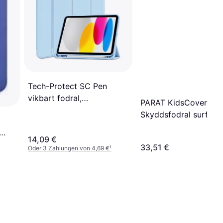
Tech-Protect SC Pen
vikbart fodral,
PARAT KidsCover
skyddsfodral
Skyddsfodral surfplat
non-toxic EVA foame
10.2" för Apple 10.2-i
14,09 €
33,51 €
Oder 3 Zahlungen von 4,69 €
¹
iPad (7:e generation)