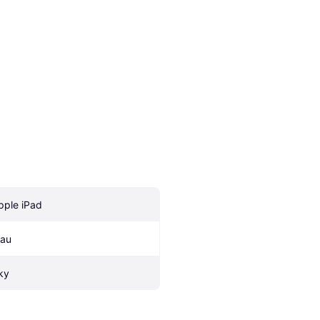
pple iPad
lau
ky