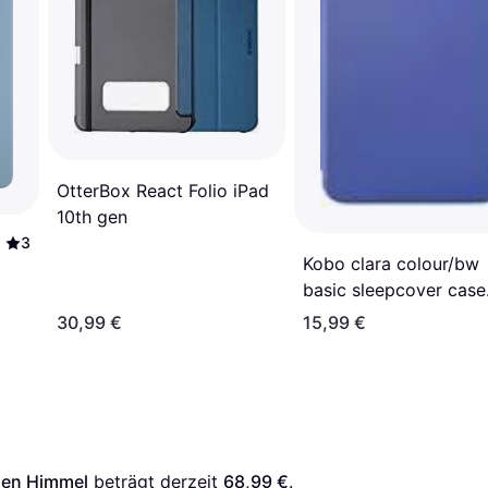
OtterBox React Folio iPad
10th gen
3
Kobo clara colour/bw
basic sleepcover case
vegan cobalt blue
30,99 €
15,99 €
 Gen Himmel
 beträgt derzeit 
68,99 €
. 