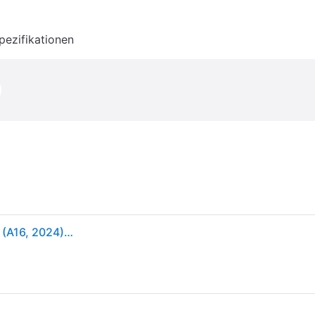
pezifikationen
Apple Smart Folio iPad Cover / Tasche Apple iPad 11 (A16, 2024), iPad 10.9 (Gen.10, 2022) 27,7 cm (10,9 ) - 27,9 cm (11 ) BookCase Himmel