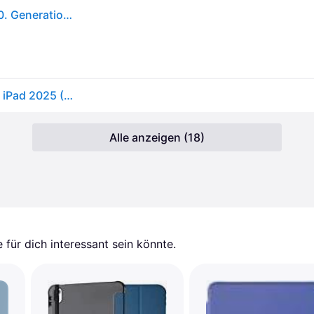
APPLE Smart Folio, Bookcover, Apple, iPad (A16), (10. Generation), Himmel
Apple Smart Folio (Apple iPad 2022 (10. Gen), Apple iPad 2025 (11. Gen)), Tablet Hülle, Blau
Alle anzeigen (18)
für dich interessant sein könnte.