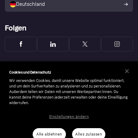
Deutschland
Käuferschutzrichtlinie
Folgen
Cookies und Datenschutz
Wir verwenden Cookies, damit unsere Website optimal funktioniert,
und um dein Surfverhalten zu analysieren und zu personalisieren.
Außerdem teilen wir Daten mit unseren Werbepartner:innen. Du
kannst deine Präferenzen jederzeit verwalten oder deine Einwilligung
widerrufen.
Einstellungen ändern
Copyright © 2005-2026 Klarna Bank AB (publ). Headquarters: Stockholm, Sweden. All
rights reserved. Klarna Bank AB (publ). Sveavägen 46, 111 34 Stockholm. Organization
number: 556737-0431
Alle ablehnen
Alles zulassen