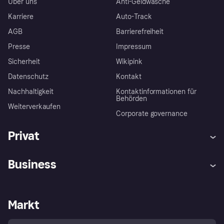
Über uns
Anti-Geldwäsche
Karriere
Auto-Track
AGB
Barrierefreiheit
Presse
Impressum
Sicherheit
Wikipink
Datenschutz
Kontakt
Nachhaltigkeit
Kontaktinformationen für
Behörden
Weiterverkaufen
Corporate governance
Privat
Hilfe
Beschwerden
Business
Einloggen
Sicher shoppen mit Klarna
Händlersupport
Entwicklerseite
Mit Klarna einkaufen
Festgeld
Händlerportal
Betriebsstatus
Markt
Klarna App
Datenschutzeinstellungen
Mit Klarna verkaufen
Plattformen und Partner
Shops entdecken
Dein Widerrufsrecht