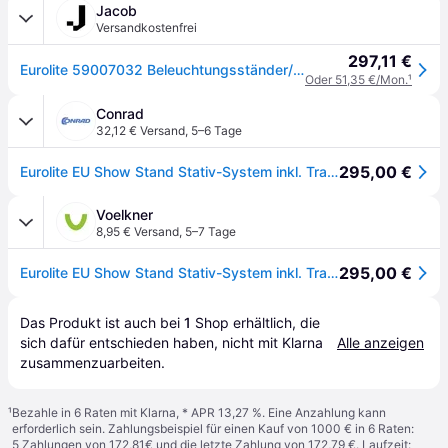
Jacob
Versandkostenfrei
297,11 €
Eurolite 59007032 Beleuchtungsständer/-Halterung mit Spezialeffekten Schwarz Stahl 60 kg (59007032)
Oder 51,35 €/Mon.
¹
Conrad
32,12 € Versand
,
5–6 Tage
295,00 €
Eurolite EU Show Stand Stativ-System inkl. Traverse Belastbar bis:60 kg
Voelkner
8,95 € Versand
,
5–7 Tage
295,00 €
Eurolite EU Show Stand Stativ-System inkl. Traverse Belastbar bis:60 kg
Das Produkt ist auch bei 
1
Shop
 erhältlich, die 
sich dafür entschieden haben, nicht mit Klarna 
Alle anzeigen
zusammenzuarbeiten.
¹
Bezahle in 6 Raten mit Klarna, * APR 13,27 %. Eine Anzahlung kann
erforderlich sein. Zahlungsbeispiel für einen Kauf von 1000 € in 6 Raten:
5 Zahlungen von 172,81€ und die letzte Zahlung von 172,79 €. Laufzeit: