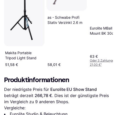
as - Schwabe Profi
Stativ Verzinkt 2.6 m
Eurolite MBall 
Mount BK 30c
Makita Portable
63 €
Tripod Light Stand
Oder 3 Zahlunge
51,58 €
58,01 €
21,00 €
¹
Produktinformationen
Der niedrigste Preis für 
Eurolite EU Show Stand
beträgt derzeit 
266,78 €
. Dies ist der günstigste Preis 
im Vergleich zu 
9
 anderen Shops.
Vergleiche:
Eurolite Studio & Beleuchtung