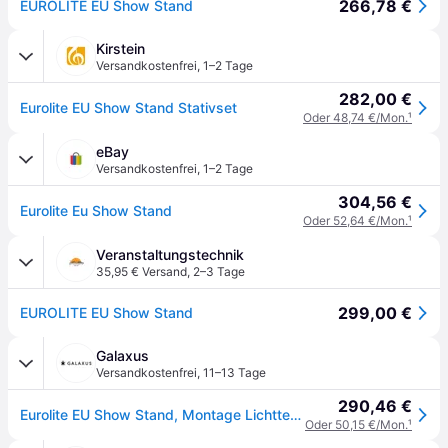
266,78 €
EUROLITE EU Show Stand
Kirstein
Versandkostenfrei
,
1–2 Tage
282,00 €
Eurolite EU Show Stand Stativset
Oder 48,74 €/Mon.
¹
eBay
Versandkostenfrei
,
1–2 Tage
304,56 €
Eurolite Eu Show Stand
Oder 52,64 €/Mon.
¹
Veranstaltungstechnik
35,95 € Versand
,
2–3 Tage
299,00 €
EUROLITE EU Show Stand
Galaxus
Versandkostenfrei
,
11–13 Tage
290,46 €
Eurolite EU Show Stand, Montage Lichttechnik, Schwarz
Oder 50,15 €/Mon.
¹