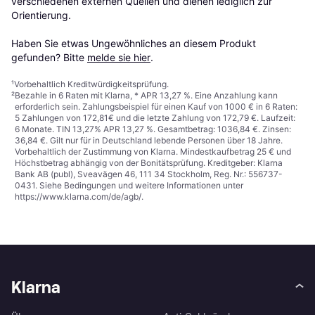
verschiedenen externen Quellen und dienen lediglich zur 
Orientierung.

Haben Sie etwas Ungewöhnliches an diesem Produkt 
gefunden? Bitte 
melde sie hier
.
¹
Vorbehaltlich Kreditwürdigkeitsprüfung.
²
Bezahle in 6 Raten mit Klarna, * APR 13,27 %. Eine Anzahlung kann
erforderlich sein. Zahlungsbeispiel für einen Kauf von 1000 € in 6 Raten:
5 Zahlungen von 172,81€ und die letzte Zahlung von 172,79 €. Laufzeit:
6 Monate. TIN 13,27% APR 13,27 %. Gesamtbetrag: 1036,84 €. Zinsen:
36,84 €. Gilt nur für in Deutschland lebende Personen über 18 Jahre.
Vorbehaltlich der Zustimmung von Klarna. Mindestkaufbetrag 25 € und
Höchstbetrag abhängig von der Bonitätsprüfung. Kreditgeber: Klarna
Bank AB (publ), Sveavägen 46, 111 34 Stockholm, Reg. Nr.: 556737-
0431. Siehe Bedingungen und weitere Informationen unter
https://www.klarna.com/de/agb/
.
Klarna