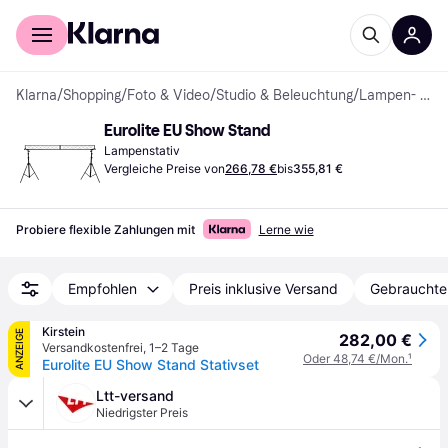
Für Shopper
Für Händler
Klarna
/
Shopping
/
Foto & Video
/
Studio & Beleuchtung
/
Lampen- & Hintergrundstative
Eurolite EU Show Stand
Lampenstativ
Vergleiche Preise von
266,78 €
bis
355,81 €
Probiere flexible Zahlungen mit
Lerne wie
Empfohlen
Preis inklusive Versand
Gebrauchte
Kirstein
ANZEIGE
282,00 €
Versandkostenfrei
,
1–2 Tage
Oder 48,74 €/Mon.
¹
Eurolite EU Show Stand Stativset
Ltt-versand
Niedrigster Preis