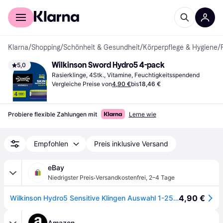
Für Shopper
Für Händler
Klarna
/
Shopping
/
Schönheit & Gesundheit
/
Körperpflege & Hygiene
/
Wilkinson Sword Hydro5 4-pack
5,0
Rasierklinge, 4Stk., Vitamine, Feuchtigkeitsspendend
Vergleiche Preise von
4,90 €
bis
18,46 €
Probiere flexible Zahlungen mit
Lerne wie
Empfohlen
Preis inklusive Versand
eBay
·
Niedrigster Preis
Versandkostenfrei
,
2–4 Tage
4,90 €
Wilkinson Hydro5 Sensitive Klingen Auswahl 1-25 Stück In Blister Oder Ovp
Amazon