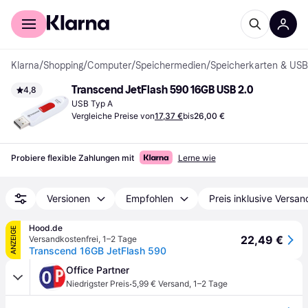
Für Shopper
Für Händler
Klarna
/
Shopping
/
Computer
/
Speichermedien
/
Speicherkarten & USB
Transcend JetFlash 590 16GB USB 2.0
4,8
USB Typ A
Vergleiche Preise von
17,37 €
bis
26,00 €
Probiere flexible Zahlungen mit
Lerne wie
Versionen
Empfohlen
Preis inklusive Versan
Hood.de
ANZEIGE
22,49 €
Versandkostenfrei
,
1–2 Tage
Transcend 16GB JetFlash 590
Office Partner
·
Niedrigster Preis
5,99 € Versand
,
1–2 Tage