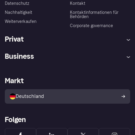
Datenschutz
Kontakt
Nachhaltigkeit
Kontaktinformationen für
Behörden
Weiterverkaufen
Corporate governance
Privat
Hilfe
Beschwerden
Business
Einloggen
Sicher shoppen mit Klarna
Händlersupport
Entwicklerseite
Mit Klarna einkaufen
Festgeld
Händlerportal
Betriebsstatus
Markt
Klarna App
Datenschutzeinstellungen
Mit Klarna verkaufen
Plattformen und Partner
Shops entdecken
Dein Widerrufsrecht
Deutschland
Käuferschutzrichtlinie
Folgen