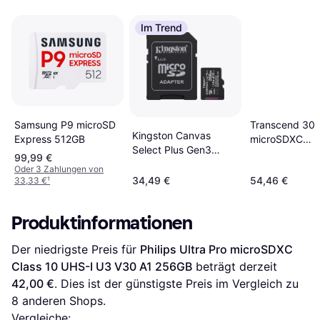
Im Trend
Samsung P9 microSD
Transcend 30
Kingston Canvas
Express 512GB
microSDXC
Select Plus Gen3
Class 10 UHS-I
99,99 €
microSDXC 256GB
U3 V30 A1
Oder 3 Zahlungen von
34,49 €
54,46 €
33,33 €
¹
256GB +Adapt
Produktinformationen
Der niedrigste Preis für 
Philips Ultra Pro microSDXC 
Class 10 UHS-I U3 V30 A1 256GB
 beträgt derzeit 
42,00 €
. Dies ist der günstigste Preis im Vergleich zu 
8
 anderen Shops.
Vergleiche: