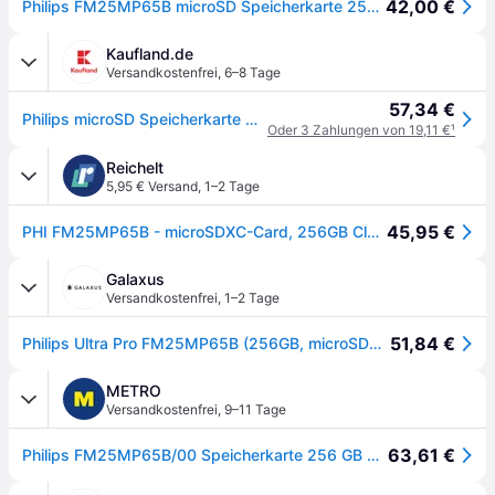
42,00 €
Philips FM25MP65B microSD Speicherkarte 256 GB inkl. SD-Adapter
Kaufland.de
Versandkostenfrei
,
6–8 Tage
57,34 €
Philips microSD Speicherkarte Ultra Pro 256 GB U3
Oder 3 Zahlungen von 19,11 €
¹
Reichelt
5,95 € Versand
,
1–2 Tage
45,95 €
PHI FM25MP65B - microSDXC-Card, 256GB Class 10 UHS-I U3 incl. Adapter
Galaxus
Versandkostenfrei
,
1–2 Tage
51,84 €
Philips Ultra Pro FM25MP65B (256GB, microSDXC, U3, UHS-I), Speicherkarte, Schwarz
METRO
Versandkostenfrei
,
9–11 Tage
63,61 €
Philips FM25MP65B/00 Speicherkarte 256 GB MicroSDXC UHS-I Klasse 3