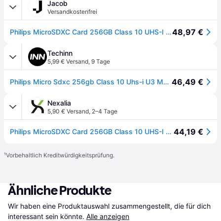
Jacob
Versandkostenfrei
48,97 €
Philips MicroSDXC Card 256GB Class 10 UHS-I U3 incl. Adapter (FM25MP65B/00)
Techinn
5,99 € Versand
,
9 Tage
46,49 €
Philips Micro Sdxc 256gb Class 10 Uhs-i U3 Memory Card With Adapter Mehrfarbig
Nexalia
5,90 € Versand
,
2–4 Tage
44,19 €
Philips MicroSDXC Card 256GB Class 10 UHS-I U3 incl. Adapter
¹
Vorbehaltlich Kreditwürdigkeitsprüfung.
Ähnliche Produkte
Wir haben eine Produktauswahl zusammengestellt, die für dich 
interessant sein könnte.
Alle anzeigen