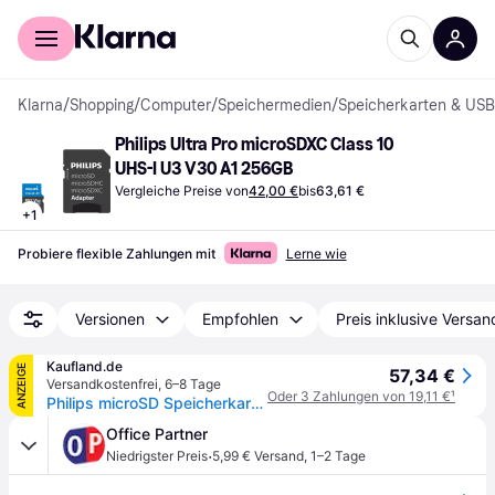
Für Shopper
Für Händler
Klarna
/
Shopping
/
Computer
/
Speichermedien
/
Speicherkarten & USB
Philips Ultra Pro microSDXC Class 10 
UHS-I U3 V30 A1 256GB
Vergleiche Preise von
42,00 €
bis
63,61 €
+
1
Probiere flexible Zahlungen mit
Lerne wie
Versionen
Empfohlen
Preis inklusive Versan
Kaufland.de
ANZEIGE
57,34 €
Versandkostenfrei
,
6–8 Tage
Oder 3 Zahlungen von 19,11 €
¹
Philips microSD Speicherkarte Ultra Pro 256 GB U3
Office Partner
·
Niedrigster Preis
5,99 € Versand
,
1–2 Tage