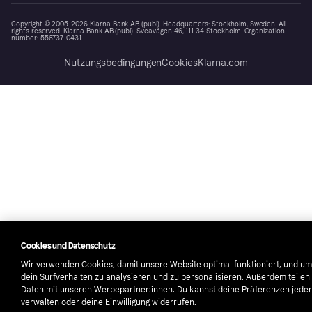
Copyright © 2005-2026 Klarna Bank AB (publ). Headquarters: Stockholm, Sweden. All
rights reserved. Klarna Bank AB (publ). Sveavägen 46, 111 34 Stockholm. Organization
number: 556737-0431
Nutzungsbedingungen
Cookies
Klarna.com
Cookies und Datenschutz
Wir verwenden Cookies, damit unsere Website optimal funktioniert, und um
dein Surfverhalten zu analysieren und zu personalisieren. Außerdem teilen
Daten mit unseren Werbepartner:innen. Du kannst deine Präferenzen jeder
verwalten oder deine Einwilligung widerrufen.