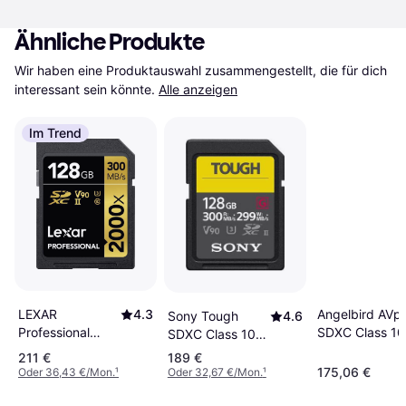
Ähnliche Produkte
Wir haben eine Produktauswahl zusammengestellt, die für dich 
interessant sein könnte.
Alle anzeigen
Im Trend
LEXAR
4.3
Angelbird AVp
Sony Tough
4.6
Professional
SDXC Class 10
SDXC Class 10
SDXC Class 10
U3 ​​V90 300 
UHS-II U3 V90
211 €
189 €
UHS-II U3 V90
/ s 128GB
300/299MB/s
175,06 €
Oder 36,43 €/Mon.
¹
Oder 32,67 €/Mon.
¹
300/260MB/s
128GB
128GB (2000x)