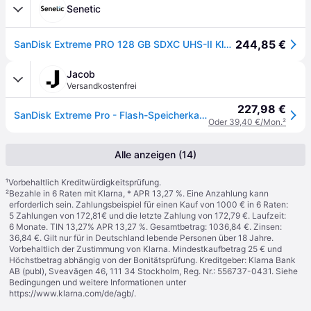
Senetic
244,85 €
SanDisk Extreme PRO 128 GB SDXC UHS-II Klasse 10 SDSDXDM-128G-GN4IN
Jacob
Versandkostenfrei
227,98 €
SanDisk Extreme Pro - Flash-Speicherkarte - 128GB - Video Class V90 / UHS-II U3 / Class10 - SDXC UHS-II (SDSDXDM-128G-GN4IN)
Oder 39,40 €/Mon.
²
Alle anzeigen (14)
¹
Vorbehaltlich Kreditwürdigkeitsprüfung.
²
Bezahle in 6 Raten mit Klarna, * APR 13,27 %. Eine Anzahlung kann
erforderlich sein. Zahlungsbeispiel für einen Kauf von 1000 € in 6 Raten:
5 Zahlungen von 172,81€ und die letzte Zahlung von 172,79 €. Laufzeit:
6 Monate. TIN 13,27% APR 13,27 %. Gesamtbetrag: 1036,84 €. Zinsen:
36,84 €. Gilt nur für in Deutschland lebende Personen über 18 Jahre.
Vorbehaltlich der Zustimmung von Klarna. Mindestkaufbetrag 25 € und
Höchstbetrag abhängig von der Bonitätsprüfung. Kreditgeber: Klarna Bank
AB (publ), Sveavägen 46, 111 34 Stockholm, Reg. Nr.: 556737-0431. Siehe
Bedingungen und weitere Informationen unter
https://www.klarna.com/de/agb/
.