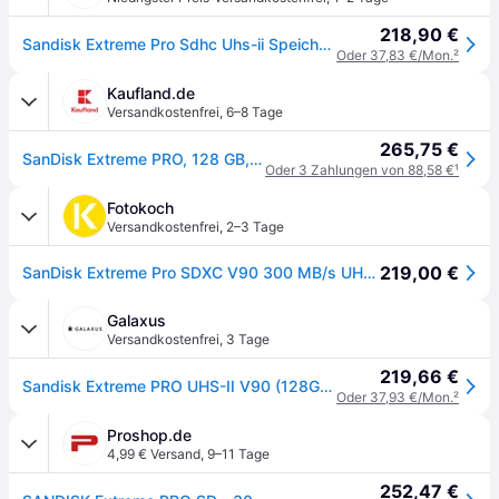
218,90 €
Sandisk Extreme Pro Sdhc Uhs-ii Speicherkarte V90 128 Gb (300 Mb/s 8k 4k Full Hd
Oder 37,83 €/Mon.
²
Kaufland.de
Versandkostenfrei
,
6–8 Tage
265,75 €
SanDisk Extreme PRO, 128 GB, SDXC, Klasse 10, UHS-II, 300 MB/s, 300 MB/s
Oder 3 Zahlungen von 88,58 €
¹
Fotokoch
Versandkostenfrei
,
2–3 Tage
219,00 €
SanDisk Extreme Pro SDXC V90 300 MB/s UHS-II (Schreiben/Lesen) 128 GB
Galaxus
Versandkostenfrei
,
3 Tage
219,66 €
Sandisk Extreme PRO UHS-II V90 (128GB, SDXC, U3, UHS-II), Speicherkarte, Schwarz, Rot
Oder 37,93 €/Mon.
²
Proshop.de
4,99 € Versand
,
9–11 Tage
252,47 €