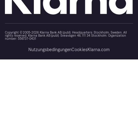
Copyright © 2005-2026 Klarna Bank AB (publ). Headquarters: Stockholm, Sweden. All
rights reserved. Klarna Bank AB (publ). Sveavägen 46, 111 34 Stockholm. Organization
number: 556737-0431
Nutzungsbedingungen
Cookies
Klarna.com