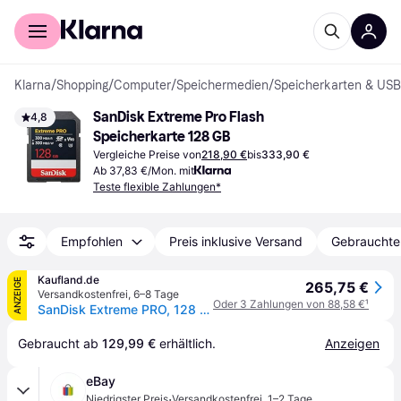
Für Shopper
Für Händler
Klarna
/
Shopping
/
Computer
/
Speichermedien
/
Speicherkarten & USB
SanDisk Extreme Pro Flash 
4,8
Speicherkarte 128 GB
Vergleiche Preise von
218,90 €
bis
333,90 €
Ab 37,83 €/Mon. mit
Teste flexible Zahlungen*
Empfohlen
Preis inklusive Versand
Gebrauchte
Kaufland.de
ANZEIGE
265,75 €
Versandkostenfrei
,
6–8 Tage
Oder 3 Zahlungen von 88,58 €
¹
SanDisk Extreme PRO, 128 GB, SDXC, Klasse 10, UHS-II, 300 MB/s, 300 MB/s
Gebraucht ab 
129,99 €
 erhältlich.
Anzeigen
eBay
·
Niedrigster Preis
Versandkostenfrei
,
1–2 Tage