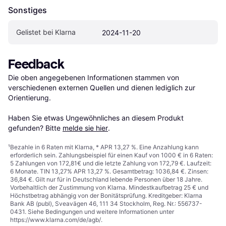
Sonstiges
Gelistet bei Klarna
2024-11-20
Feedback
Die oben angegebenen Informationen stammen von 
verschiedenen externen Quellen und dienen lediglich zur 
Orientierung.

Haben Sie etwas Ungewöhnliches an diesem Produkt 
gefunden? Bitte 
melde sie hier
.
¹
Bezahle in 6 Raten mit Klarna, * APR 13,27 %. Eine Anzahlung kann
erforderlich sein. Zahlungsbeispiel für einen Kauf von 1000 € in 6 Raten:
5 Zahlungen von 172,81€ und die letzte Zahlung von 172,79 €. Laufzeit:
6 Monate. TIN 13,27% APR 13,27 %. Gesamtbetrag: 1036,84 €. Zinsen:
36,84 €. Gilt nur für in Deutschland lebende Personen über 18 Jahre.
Vorbehaltlich der Zustimmung von Klarna. Mindestkaufbetrag 25 € und
Höchstbetrag abhängig von der Bonitätsprüfung. Kreditgeber: Klarna
Bank AB (publ), Sveavägen 46, 111 34 Stockholm, Reg. Nr.: 556737-
0431. Siehe Bedingungen und weitere Informationen unter
https://www.klarna.com/de/agb/
.