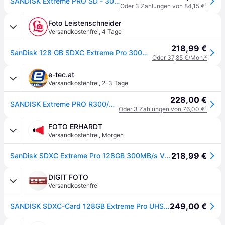
SANDISK Extreme PRO SD - 300MB/s - 128GB
Oder 3 Zahlungen von 84,15 €
¹
Foto Leistenschneider
Versandkostenfrei
,
4 Tage
218,99 €
SanDisk 128 GB SDXC Extreme Pro 300MB/s (Schreiben/Lesen) V90 UHS-II
Oder 37,85 €/Mon.
²
e-tec.at
Versandkostenfrei
,
2–3 Tage
228,00 €
SANDISK Extreme PRO R300/W300 SDXC 128GB, UHS-II U3, Class 10
Oder 3 Zahlungen von 76,00 €
¹
FOTO ERHARDT
Versandkostenfrei
,
Morgen
218,99 €
SanDisk SDXC Extreme Pro 128GB 300MB/s V90 UHS-II 2025
DIGIT FOTO
Versandkostenfrei
249,00 €
SANDISK SDXC-Card 128GB Extreme Pro UHS-II (300MB/s)