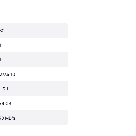
30
1
1
lasse 10
HS-I
56 GB
50 MB/s