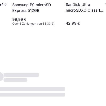
4.6
SanDisk Ultra
Samsung P9 microSD
microSDXC Class 10
Express 512GB
UHS-I U1 A1 100MB/s
99,99 €
256GB
42,99 €
Oder 3 Zahlungen von 33,33 €
¹