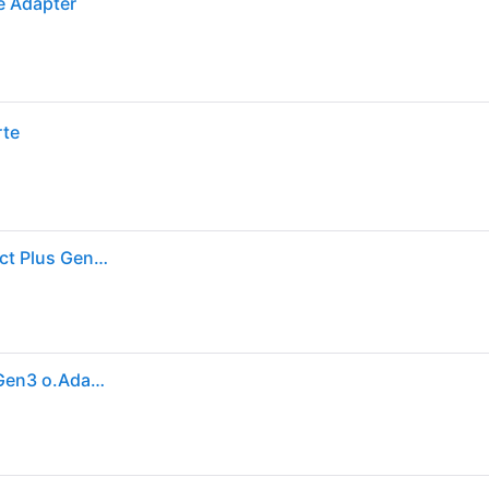
e Adapter
rte
Kingston Technology 256GB micSDXC Canvas Select Plus Gen3 150R A1 (Ohne SD-Adapter)
SD MicroSD Card 256GB Kingston SDXC Canvas+ Gen3 o.Adapter retail (SDCS3/256GBSP)