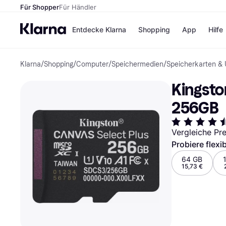
Für Shopper
Für Händler
Entdecke Klarna
Shopping
App
Hilfe
Klarna
/
Shopping
/
Computer
/
Speichermedien
/
Speicherkarten & 
Zahlungsmethoden
Shops
Zahlungsmethoden
Kaufla
Kingsto
Sofort bezahlen
eBay
Bezahle in 3
Temu
256GB
Teilzahlungen
Samsu
Bezahle in bis zu 30
SHEIN
Tagen
Vergleiche Pr
Ratenzahlung
Probiere flexi
Alle Shops
64 GB
15,73 €