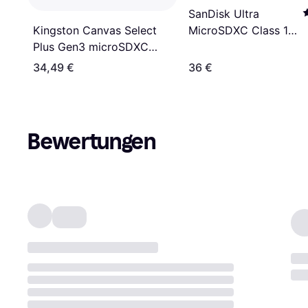
SanDisk Ultra
Kingston Canvas Select
MicroSDXC Class 10
Plus Gen3 microSDXC
UHS-I U1 A1 150MB/s
256GB
256GB
34,49 €
36 €
Bewertungen