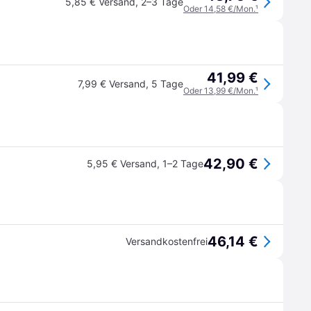
5,85 € Versand
,
2–3 Tage
Oder 14,58 €/Mon.
¹
41,99 €
7,99 € Versand
,
5 Tage
Oder 13,99 €/Mon.
¹
42,90 €
5,95 € Versand
,
1–2 Tage
46,14 €
Versandkostenfrei