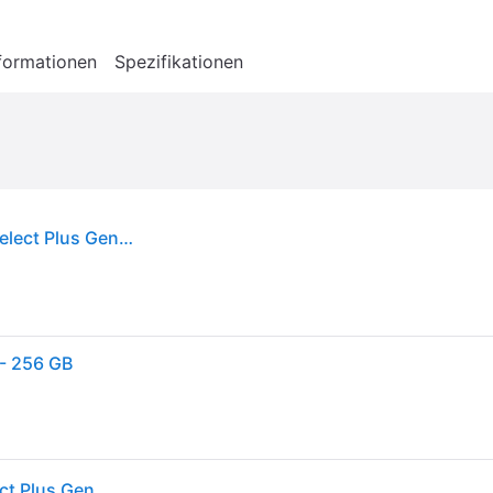
formationen
Spezifikationen
Kingston Technology 256GB micSDXC Canvas Select Plus Gen3 150R A1 (Ohne SD-Adapter), 256 GB, MicroSDXC, Klasse 10, UHS-I, 150 MB/s, Class 1 (U1)
 - 256 GB
Kingston Technology 256GB micSDXC Canvas Select Plus Gen3 150R A1 (Ohne SD-Adapter), 256 GB, MicroSDXC, Klasse 10, UHS-I, 150 MB/s, Class 1 (U1)