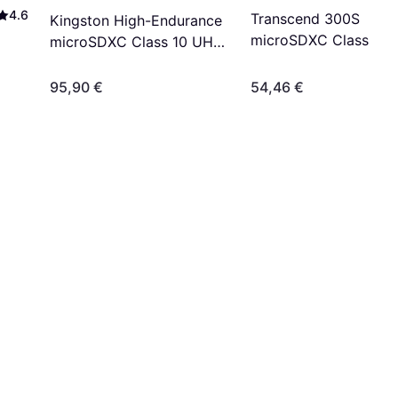
4.6
Transcend 300S
Kingston High-Endurance
microSDXC Class 10
microSDXC Class 10 UHS-
UHS-I U3 V30 A1
I U1 A1 95/45MB/s 256GB
256GB +Adapter
95,90 €
54,46 €