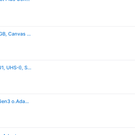
SDCS3/256GBSP - microSDXC-Speicherkarte, 256 GB, Canvas Select Plus
Kingston Canvas Select Plus (256GB, microSDXC, U1, UHS-I), Speicherkarte, Schwarz
SD MicroSD Card 256GB Kingston SDXC Canvas+ Gen3 o.Adapter retail