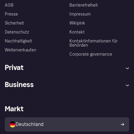
AGB
Barrierefreiheit
Presse
Impressum
Sicherheit
Wikipink
Datenschutz
Kontakt
Nachhaltigkeit
Kontaktinformationen für
Behörden
Weiterverkaufen
Corporate governance
Privat
Hilfe
Beschwerden
Business
Einloggen
Sicher shoppen mit Klarna
Händlersupport
Entwicklerseite
Mit Klarna einkaufen
Festgeld
Händlerportal
Betriebsstatus
Markt
Klarna App
Datenschutzeinstellungen
Mit Klarna verkaufen
Plattformen und Partner
Shops entdecken
Dein Widerrufsrecht
Deutschland
Käuferschutzrichtlinie