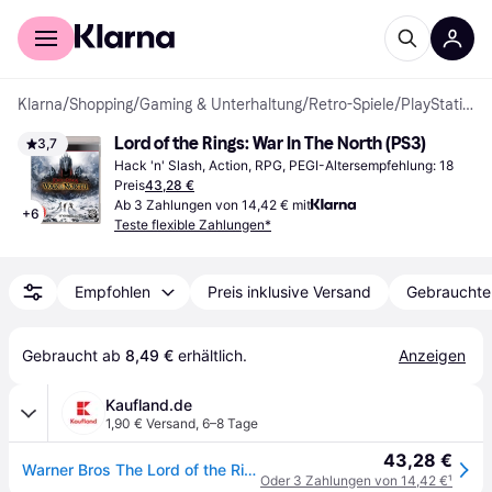
Für Shopper
Für Händler
Klarna
/
Shopping
/
Gaming & Unterhaltung
/
Retro-Spiele
/
PlayStation 3-Spiel
Lord of the Rings: War In The North (PS3)
3,7
Hack 'n' Slash, Action, RPG, PEGI-Altersempfehlung: 18
Preis
43,28 €
Ab 3 Zahlungen von 14,42 € mit
+
6
Teste flexible Zahlungen*
Empfohlen
Preis inklusive Versand
Gebrauchte
Gebraucht ab 
8,49 €
 erhältlich.
Anzeigen
Kaufland.de
1,90 € Versand
,
6–8 Tage
43,28 €
Warner Bros The Lord of the Ring: War in the North, PS3, PlayStation 3, Multiplayer-Modus, M (Reif)
Oder 3 Zahlungen von 14,42 €
¹