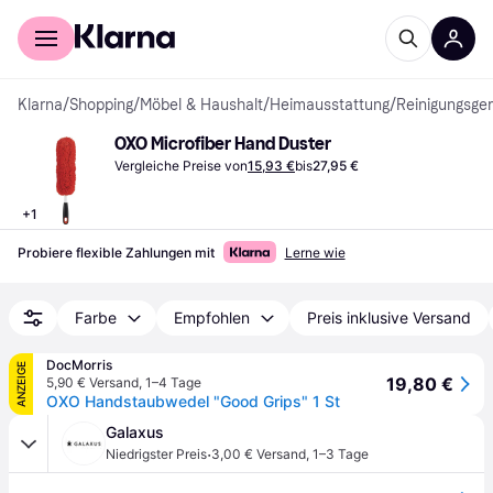
Für Shopper
Für Händler
Klarna
/
Shopping
/
Möbel & Haushalt
/
Heimausstattung
/
Reinigungsger
OXO Microfiber Hand Duster
Vergleiche Preise von
15,93 €
bis
27,95 €
+
1
Probiere flexible Zahlungen mit
Lerne wie
Farbe
Empfohlen
Preis inklusive Versand
DocMorris
ANZEIGE
19,80 €
5,90 € Versand
,
1–4 Tage
OXO Handstaubwedel "Good Grips" 1 St
Galaxus
·
Niedrigster Preis
3,00 € Versand
,
1–3 Tage