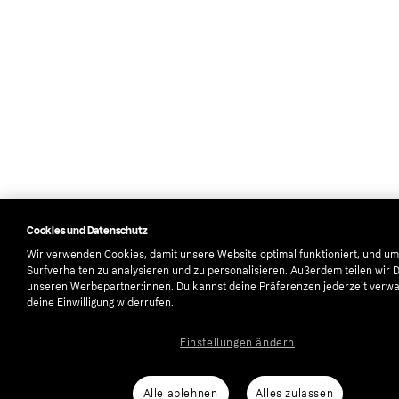
Cookies und Datenschutz
Wir verwenden Cookies, damit unsere Website optimal funktioniert, und um
Surfverhalten zu analysieren und zu personalisieren. Außerdem teilen wir 
unseren Werbepartner:innen. Du kannst deine Präferenzen jederzeit verwa
deine Einwilligung widerrufen.
Einstellungen ändern
Alle ablehnen
Alles zulassen