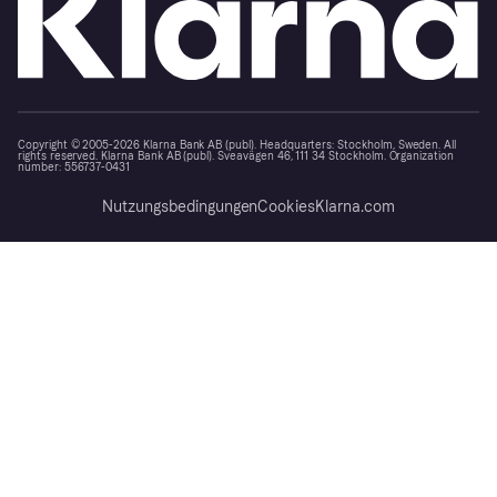
Copyright © 2005-2026 Klarna Bank AB (publ). Headquarters: Stockholm, Sweden. All
rights reserved. Klarna Bank AB (publ). Sveavägen 46, 111 34 Stockholm. Organization
number: 556737-0431
Nutzungsbedingungen
Cookies
Klarna.com