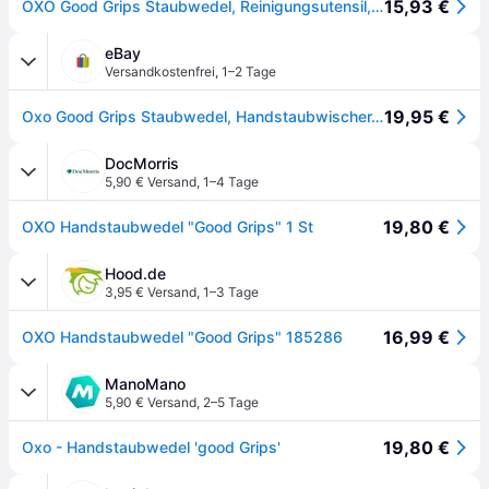
15,93 €
OXO Good Grips Staubwedel, Reinigungsutensil, Rot
eBay
Versandkostenfrei
,
1–2 Tage
19,95 €
Oxo Good Grips Staubwedel, Handstaubwischer, Mikrofaser Genial Leicht + Handlich
DocMorris
5,90 € Versand
,
1–4 Tage
19,80 €
OXO Handstaubwedel "Good Grips" 1 St
Hood.de
3,95 € Versand
,
1–3 Tage
16,99 €
OXO Handstaubwedel "Good Grips" 185286
ManoMano
5,90 € Versand
,
2–5 Tage
19,80 €
Oxo - Handstaubwedel 'good Grips'