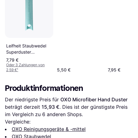
Leifheit Staubwedel
Superduster
Microfaser Türkis Weiß
7,79 €
Oder 3 Zahlungen von
5,50 €
7,95 €
2,59 €
¹
Produktinformationen
Der niedrigste Preis für 
OXO Microfiber Hand Duster
beträgt derzeit 
15,93 €
. Dies ist der günstigste Preis 
im Vergleich zu 
6
 anderen Shops.
Vergleiche:
OXO Reinigungsgeräte & -mittel
OXO Staubwedel