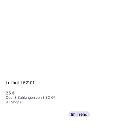
Leifheit L52101
25 €
Oder 3 Zahlungen von 8,33 €
²
9+ Shops
Vileda SteamPlus
4.3
Im Trend
56,59 €
9+ Shops