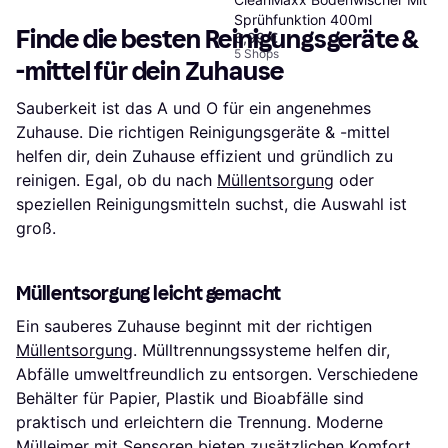
Sprühfunktion 400ml
Finde die besten Reinigungsgeräte &
6,99 €
5 Shops
-mittel für dein Zuhause
Sauberkeit ist das A und O für ein angenehmes
Zuhause. Die richtigen Reinigungsgeräte & -mittel
helfen dir, dein Zuhause effizient und gründlich zu
reinigen. Egal, ob du nach
Müllentsorgung
oder
speziellen Reinigungsmitteln suchst, die Auswahl ist
groß.
Müllentsorgung leicht gemacht
Ein sauberes Zuhause beginnt mit der richtigen
Müllentsorgung
. Mülltrennungssysteme helfen dir,
Abfälle umweltfreundlich zu entsorgen. Verschiedene
Behälter für Papier, Plastik und Bioabfälle sind
praktisch und erleichtern die Trennung. Moderne
Mülleimer mit Sensoren bieten zusätzlichen Komfort