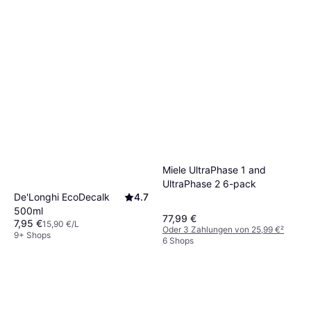
Miele UltraPhase 1 and
UltraPhase 2 6-pack
De'Longhi EcoDecalk
4.7
500ml
77,99 €
7,95 €
15,90 €/L
Oder 3 Zahlungen von 25,99 €
²
9+ Shops
6 Shops