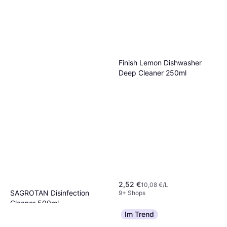
9 Shops
Finish Lemon Dishwasher
Deep Cleaner 250ml
2,52 €
10,08 €/L
SAGROTAN Disinfection
9+ Shops
Cleaner 500ml
3,06 €
6,12 €/L
Im Trend
9+ Shops