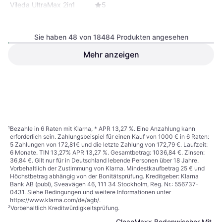
Vileda UltraMax 2in1
5
Complete Box Floor Mop
Set
Sie haben 48 von 18484 Produkten angesehen
Mehr anzeigen
21,19 €
Oder 3 Zahlungen von 7,06 €
²
5 Shops
1
2
3
...
195
...
386
¹
Bezahle in 6 Raten mit Klarna, * APR 13,27 %. Eine Anzahlung kann
erforderlich sein. Zahlungsbeispiel für einen Kauf von 1000 € in 6 Raten:
5 Zahlungen von 172,81€ und die letzte Zahlung von 172,79 €. Laufzeit:
6 Monate. TIN 13,27% APR 13,27 %. Gesamtbetrag: 1036,84 €. Zinsen:
36,84 €. Gilt nur für in Deutschland lebende Personen über 18 Jahre.
Vorbehaltlich der Zustimmung von Klarna. Mindestkaufbetrag 25 € und
Höchstbetrag abhängig von der Bonitätsprüfung. Kreditgeber: Klarna
Bank AB (publ), Sveavägen 46, 111 34 Stockholm, Reg. Nr.: 556737-
0431. Siehe Bedingungen und weitere Informationen unter
https://www.klarna.com/de/agb/
.
²
Vorbehaltlich Kreditwürdigkeitsprüfung.
CleanMaxx Bodenwischer Mit