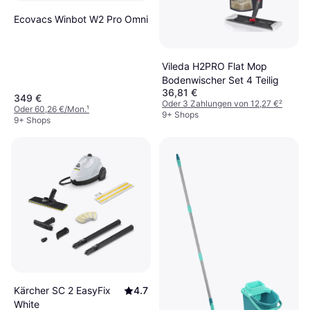
Ecovacs Winbot W2 Pro Omni
Vileda H2PRO Flat Mop
Bodenwischer Set 4 Teilig
36,81 €
349 €
Oder 3 Zahlungen von 12,27 €
²
Oder 60,26 €/Mon.
¹
9+ Shops
9+ Shops
Kärcher SC 2 EasyFix
4.7
White