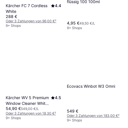
flüssig 100 100ml
Kärcher FC 7 Cordless
4.4
White
288 €
Oder 3 Zahlungen von 96,00 €
²
4,95 €
49,50 €/L
9+ Shops
9+ Shops
Ecovacs Winbot W3 Omni
Kärcher WV 5 Premium
4.5
Window Cleaner White
54,90 €
100ml
549,00 €/L
549 €
Oder 3 Zahlungen von 18,30 €
²
Oder 3 Zahlungen von 183,00 €
²
9+ Shops
9+ Shops