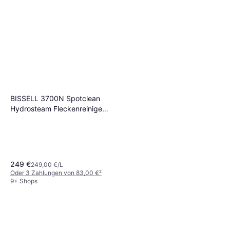
BISSELL 3700N Spotclean
Hydrosteam Fleckenreiniger
1L 1000ml
249 €
249,00 €/L
Oder 3 Zahlungen von 83,00 €
²
9+ Shops
Vileda Steam Plus
Dampfreiniger
59,99 €
7 Shops