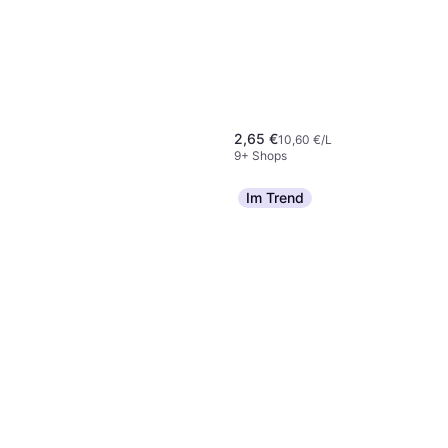
2,65 €
10,60 €/L
9+ Shops
Im Trend
SAGROTAN SAGROTAN®
DESINFEKTION
4,26 €
Desinfektionsspray 250
9+ Shops