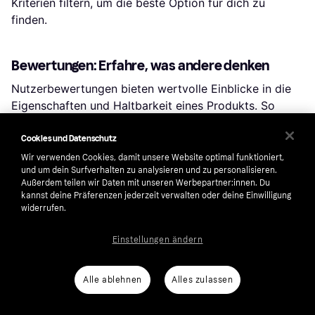
Kriterien filtern, um die beste Option für dich zu
finden.
Bewertungen: Erfahre, was andere denken
Nutzerbewertungen bieten wertvolle Einblicke in die
Eigenschaften und Haltbarkeit eines Produkts. So
kannst du die Beliebtheit und Zufriedenheit schnell
einschätzen.
Cookies und Datenschutz
Wir verwenden Cookies, damit unsere Website optimal funktioniert,
und um dein Surfverhalten zu analysieren und zu personalisieren.
Preisentwicklung: Prüfe dein Schnäppchen
Außerdem teilen wir Daten mit unseren Werbepartner:innen. Du
kannst deine Präferenzen jederzeit verwalten oder deine Einwilligung
Um sicherzustellen, dass dein Kauf ein guter Deal ist,
widerrufen.
prüfe die Preisentwicklung des Produkts. Verfolge den
Verlauf über den letzten Monat oder einen längeren
Einstellungen ändern
Zeitraum. Klicke auf „Shop wählen“, um den Verlauf für
eine bestimmte Filiale zu sehen.
Alle ablehnen
Alles zulassen