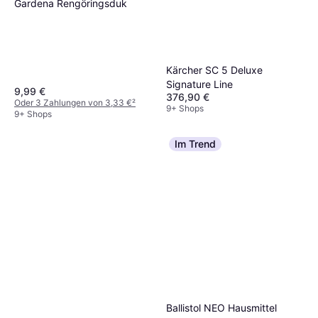
Gardena Rengöringsduk
Ergebnisse zu erzielen.
Kärcher SC 5 Deluxe
Signature Line
9,99 €
376,90 €
Oder 3 Zahlungen von 3,33 €
²
9+ Shops
9+ Shops
Im Trend
Ballistol NEO Hausmittel