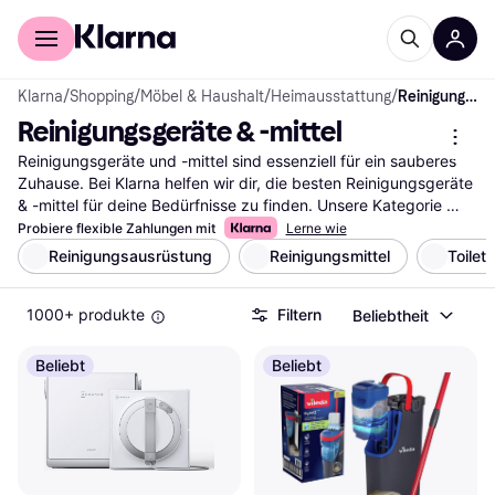
Für Shopper
Für Händler
Klarna
/
Shopping
/
Möbel & Haushalt
/
Heimausstattung
/
Reinigungsgeräte & -mittel
Reinigungsgeräte & -mittel
Reinigungsgeräte und -mittel sind essenziell für ein sauberes 
Zuhause. Bei Klarna helfen wir dir, die besten Reinigungsgeräte 
& -mittel für deine Bedürfnisse zu finden. Unsere Kategorie 
bietet eine breite Auswahl, die du mit unseren praktischen 
Probiere flexible Zahlungen mit
Lerne wie
Filtern durchsuchen kannst. Ob du nach einem Staubsauger, 
Reinigungsausrüstung
Reinigungsmittel
Toilet
einem Wischmopp oder speziellen Reinigungsmitteln suchst, 
unsere Filter führen dich schnell zur richtigen Wahl. Du kannst 
1000+ produkte
Filtern
Beliebtheit
nach Marke, Preis oder Bewertungen filtern, um deine Auswahl 
weiter einzugrenzen. So findest du genau das Produkt, das 
deinen Anforderungen entspricht. Lies die Nutzerbewertungen, 
Beliebt
Beliebt
um mehr über die Erfahrungen anderer zu erfahren und eine 
wohlüberlegte Entscheidung zu treffen. Beginne deine Suche 
hier und finde die passenden Reinigungsgeräte und -mittel, die 
deinen Alltag erleichtern.
Mehr über reinigungsgeräte & -mittel »