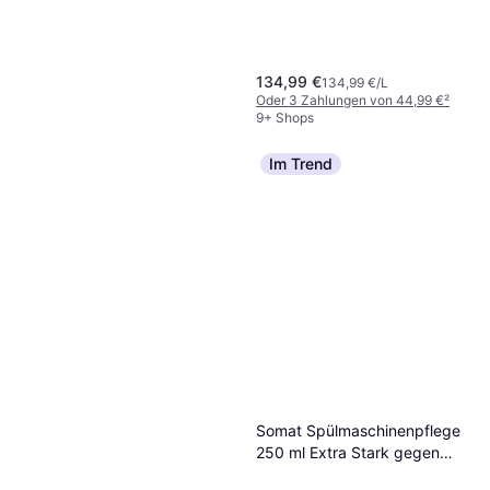
134,99 €
134,99 €/L
Oder 3 Zahlungen von 44,99 €
²
9+ Shops
Im Trend
Domestos kraft & frische
floral fresh wc gel 750ml
2,25 €
3,00 €/L
6 Shops
Somat Spülmaschinenpflege
250 ml Extra Stark gegen
Fett und Kalk