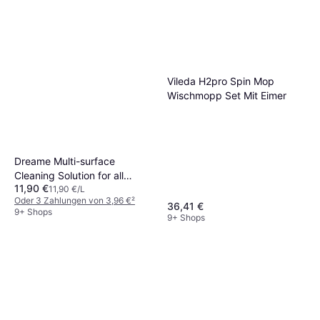
Vileda H2pro Spin Mop
Wischmopp Set Mit Eimer
Dreame Multi-surface
Cleaning Solution for all
11,90 €
Robot Vacuums 1L
11,90 €/L
Oder 3 Zahlungen von 3,96 €
²
36,41 €
9+ Shops
9+ Shops