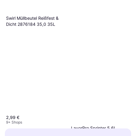
Swirl Müllbeutel Reißfest &
Dicht 2876184 35,0 35L
2,99 €
9+ Shops
LavorPro Sprinter 5.6L
383,95 €
68,56 €/L