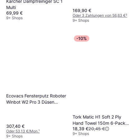
Kärcher Dampfreiniger SC 1
Multi
169,90 €
69,99 €
Oder 3 Zahlungen von 56,63 €
²
9+ Shops
9+ Shops
-10%
Ecovacs Fensterputz Roboter
Winbot W2 Pro 3 Düsen
Wassersprüher
Tork Matic H1 Soft 2 Ply
Hand Towel 150m 6-Pack
307,40 €
18,39 €
20,45 €
(290067)
Oder 53,13 €/Mon.
¹
9+ Shops
9+ Shops