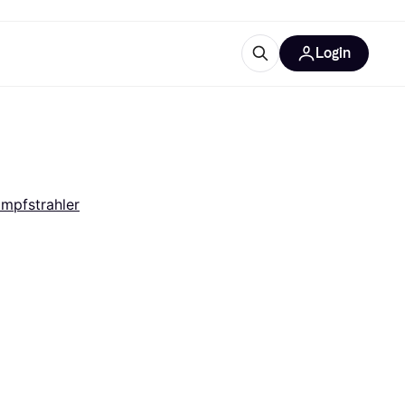
Login
Weitere Informationen
sstattung
M
Was ist Klarna?
Artikel
mpfstrahler
tegorien