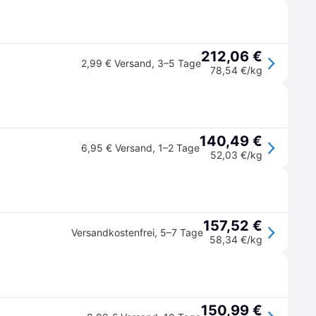
212,06 €
2,99 € Versand
,
3–5 Tage
78,54 €/kg
140,49 €
6,95 € Versand
,
1–2 Tage
52,03 €/kg
157,52 €
Versandkostenfrei
,
5–7 Tage
58,34 €/kg
150,99 €