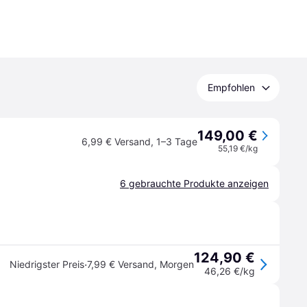
Empfohlen
149,00 €
6,99 € Versand
,
1–3 Tage
55,19 €/kg
6 gebrauchte Produkte anzeigen
124,90 €
·
Niedrigster Preis
7,99 € Versand
,
Morgen
46,26 €/kg