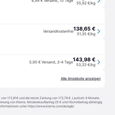
8,99 € Versand
,
10 Tage
55,92 €/kg
138,65 €
Versandkostenfrei
51,35 €/kg
143,98 €
5,90 € Versand
,
2–4 Tage
53,33 €/kg
Alle Angebote anzeigen
n von 172,81€ und die letzte Zahlung von 172,79 €. Laufzeit: 6 Monate.
stimmung von Klarna. Mindestkaufbetrag 25 € und Höchstbetrag abhängig
Informationen unter
https://www.klarna.com/de/agb/
.