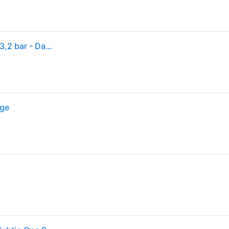
Dampfreiniger Karcher SC 2 Deluxe Easyfix - Druck 3,2 bar - Dampfausstoß 30 g/min - Easyfix Bodenset
ige