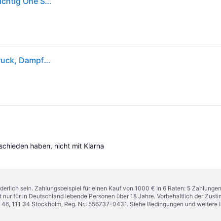
Karcher Sc 2 Deluxe 1l 1500w Glass Cleaner Durchsichtig One Size / EU Plug 220V
Kärcher Dampfreiniger, 1.500 Watt, 3,2 bar Dampfdruck, Dampfregulierung am Handgriff, 1 l Wassertank (1.513-400.0)
tschieden haben, nicht mit Klarna 
derlich sein. Zahlungsbeispiel für einen Kauf von 1000 € in 6 Raten: 5 Zahlunge
t nur für in Deutschland lebende Personen über 18 Jahre. Vorbehaltlich der Zu
n 46, 111 34 Stockholm, Reg. Nr.: 556737-0431. Siehe Bedingungen und weitere 