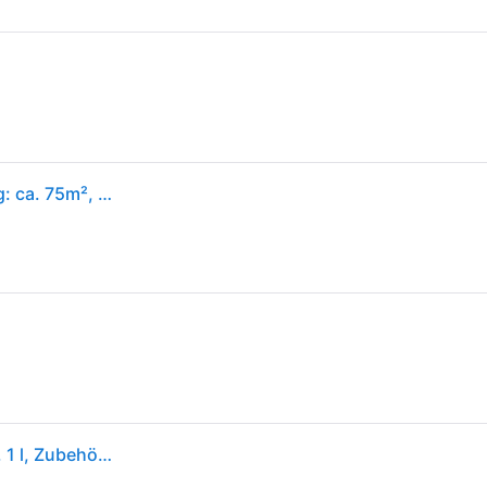
Kärcher Dampfreiniger SC 2 Deluxe, Flächenleistung: ca. 75m², Tank: 1 l, Dampfdruck: max. 3,2 bar, Aufheizzeit: 6,5 min., Heizleistung: 1.500 W, mit Bodenreinigungsset EasyFix und 3 Düsen,Single
Kärcher Dampfreiniger SC 2 Deluxe, 1500W, 3,2 Bar, 1 l, Zubehörbeutel, Hartböden