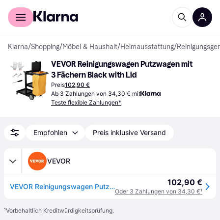
Für Shopper
Für Händler
Klarna
/
Shopping
/
Möbel & Haushalt
/
Heimausstattung
/
Reinigungsger
VEVOR Reinigungswagen Putzwagen mit 
3 Fächern Black with Lid
Preis
102,90 €
Ab 3 Zahlungen von 34,30 € mit
Teste flexible Zahlungen*
Empfohlen
Preis inklusive Versand
VEVOR
102,90 €
VEVOR Reinigungswagen Putzwagen mit 3 Fächern, Hygienewagen Reinigungswagen 90,7 kg Tragfähigkeit, Schwarz PP Wischwagen Systemwagen mit PVC-Müllsack, Geeignet für Büros, Einkaufszentren, Hotels
Oder 3 Zahlungen von 34,30 €
¹
¹
Vorbehaltlich Kreditwürdigkeitsprüfung.