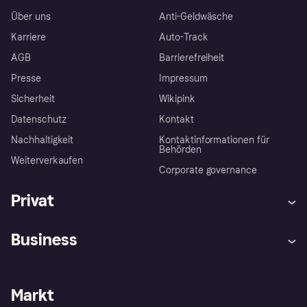
Über uns
Anti-Geldwäsche
Karriere
Auto-Track
AGB
Barrierefreiheit
Presse
Impressum
Sicherheit
Wikipink
Datenschutz
Kontakt
Nachhaltigkeit
Kontaktinformationen für
Behörden
Weiterverkaufen
Corporate governance
Privat
Hilfe
Beschwerden
Business
Einloggen
Sicher shoppen mit Klarna
Händlersupport
Entwicklerseite
Mit Klarna einkaufen
Festgeld
Händlerportal
Betriebsstatus
Markt
Klarna App
Datenschutzeinstellungen