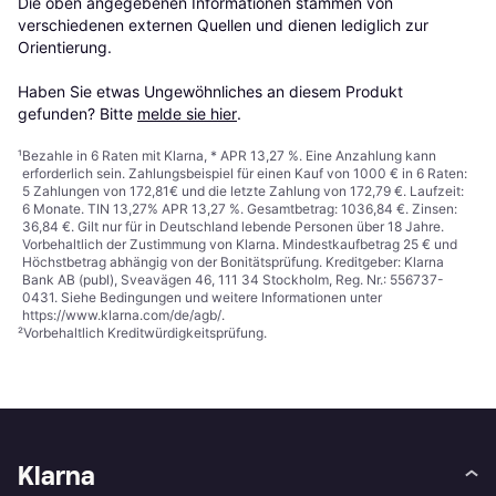
Die oben angegebenen Informationen stammen von 
verschiedenen externen Quellen und dienen lediglich zur 
Orientierung.

Haben Sie etwas Ungewöhnliches an diesem Produkt 
gefunden? Bitte 
melde sie hier
.
¹
Bezahle in 6 Raten mit Klarna, * APR 13,27 %. Eine Anzahlung kann
erforderlich sein. Zahlungsbeispiel für einen Kauf von 1000 € in 6 Raten:
5 Zahlungen von 172,81€ und die letzte Zahlung von 172,79 €. Laufzeit:
6 Monate. TIN 13,27% APR 13,27 %. Gesamtbetrag: 1036,84 €. Zinsen:
36,84 €. Gilt nur für in Deutschland lebende Personen über 18 Jahre.
Vorbehaltlich der Zustimmung von Klarna. Mindestkaufbetrag 25 € und
Höchstbetrag abhängig von der Bonitätsprüfung. Kreditgeber: Klarna
Bank AB (publ), Sveavägen 46, 111 34 Stockholm, Reg. Nr.: 556737-
0431. Siehe Bedingungen und weitere Informationen unter
https://www.klarna.com/de/agb/
.
²
Vorbehaltlich Kreditwürdigkeitsprüfung.
Klarna