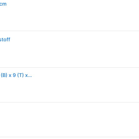
 cm
stoff
LEIFHEIT SUPERDUSTER Staubwedel Türkis, Weiß 5 (B) x 9 (T) x 24,3 (H) cm 41251