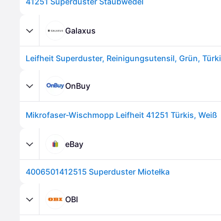
41251 Superduster Staubwedel
Galaxus
Leifheit Superduster, Reinigungsutensil, Grün, Türk
OnBuy
Mikrofaser-Wischmopp Leifheit 41251 Türkis, Weiß
eBay
4006501412515 Superduster Miotełka
OBI