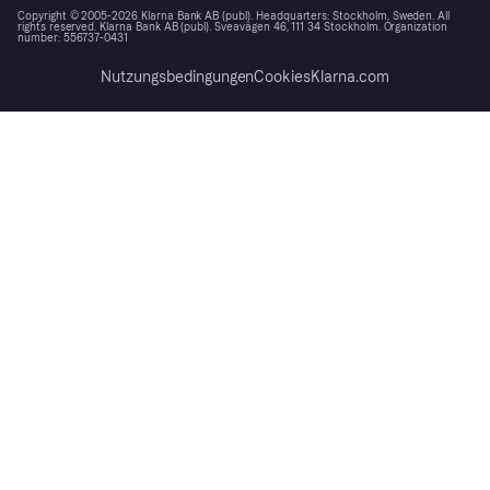
Copyright © 2005-2026 Klarna Bank AB (publ). Headquarters: Stockholm, Sweden. All
rights reserved. Klarna Bank AB (publ). Sveavägen 46, 111 34 Stockholm. Organization
number: 556737-0431
Nutzungsbedingungen
Cookies
Klarna.com