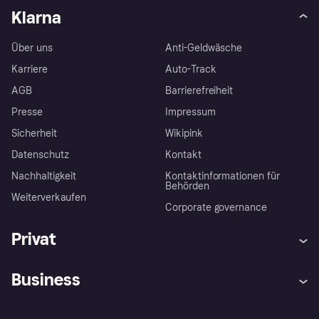
Klarna
Über uns
Anti-Geldwäsche
Karriere
Auto-Track
AGB
Barrierefreiheit
Presse
Impressum
Sicherheit
Wikipink
Datenschutz
Kontakt
Nachhaltigkeit
Kontaktinformationen für
Behörden
Weiterverkaufen
Corporate governance
Privat
Hilfe
Beschwerden
Business
Einloggen
Sicher shoppen mit Klarna
Händlersupport
Entwicklerseite
Mit Klarna einkaufen
Festgeld