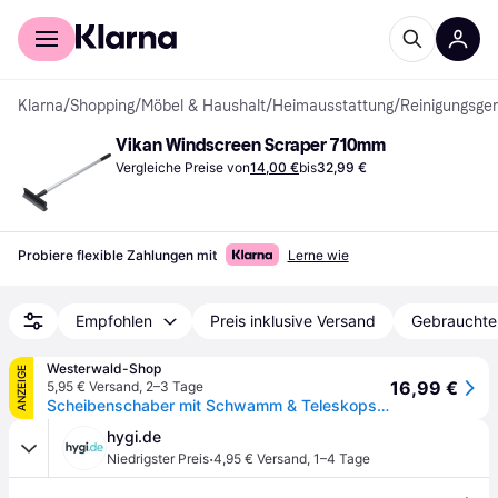
Für Shopper
Für Händler
Klarna
/
Shopping
/
Möbel & Haushalt
/
Heimausstattung
/
Reinigungsger
Vikan Windscreen Scraper 710mm
Vergleiche Preise von
14,00 €
bis
32,99 €
Probiere flexible Zahlungen mit
Lerne wie
Empfohlen
Preis inklusive Versand
Gebrauchte
Westerwald-Shop
ANZEIGE
16,99 €
5,95 € Versand
,
2–3 Tage
Scheibenschaber mit Schwamm & Teleskopstiel, 710 , 710 mm, Schwarz
hygi.de
·
Niedrigster Preis
4,95 € Versand
,
1–4 Tage