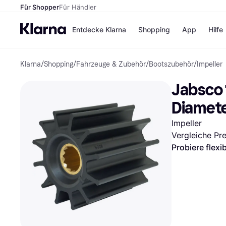
Für Shopper
Für Händler
Entdecke Klarna
Shopping
App
Hilfe
Klarna
/
Shopping
/
Fahrzeuge & Zubehör
/
Bootszubehör
/
Impeller
Zahlungsmethoden
Shops
Zahlungsmethoden
Kaufla
Jabsco 
Sofort bezahlen
eBay
Bezahle in 3
Temu
Diamete
Teilzahlungen
Samsu
Bezahle in bis zu 30
SHEIN
Impeller
Tagen
Vergleiche Pr
Ratenzahlung
Probiere flexi
Alle Shops