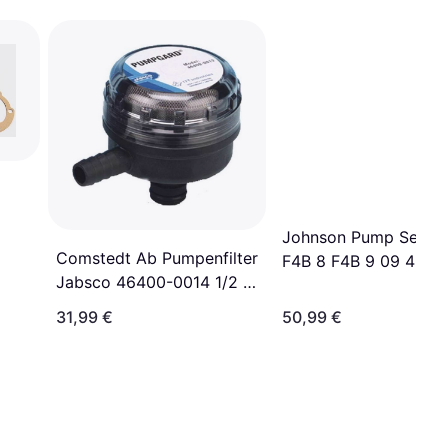
Johnson Pump Service
Comstedt Ab Pumpenfilter
F4B 8 F4B 9 09 4558
Jabsco 46400-0014 1/2 G
Par-Max
31,99 €
50,99 €