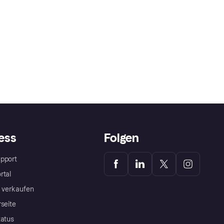
ess
Folgen
pport
rtal
a verkaufen
rseite
tatus