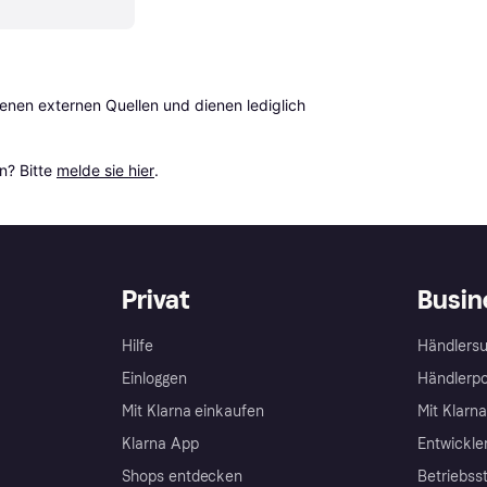
en externen Quellen und dienen lediglich 
? Bitte 
melde sie hier
.
Privat
Busin
Hilfe
Händlersu
Einloggen
Händlerpo
Mit Klarna einkaufen
Mit Klarn
Klarna App
Entwickle
Shops entdecken
Betriebss