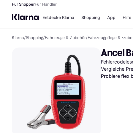
Für Shopper
Für Händler
Entdecke Klarna
Shopping
App
Hilfe
Klarna
/
Shopping
/
Fahrzeuge & Zubehör
/
Fahrzeugpflege & -zube
Zahlungsmethoden
Shops
Zahlungsmethoden
Kaufla
Ancel B
Sofort bezahlen
eBay
Bezahle in 3
Temu
Fehlercodeles
Teilzahlungen
Samsu
Bezahle in bis zu 30
SHEIN
Vergleiche Pr
Tagen
Probiere flexi
Ratenzahlung
Alle Shops