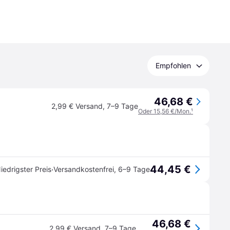
Empfohlen
46,68 €
2,99 € Versand
,
7–9 Tage
Oder 15,56 €/Mon.
¹
44,45 €
·
iedrigster Preis
Versandkostenfrei
,
6–9 Tage
46,68 €
2,99 € Versand
,
7–9 Tage