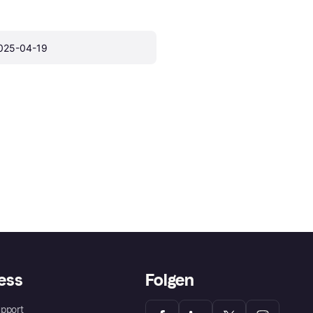
025-04-19
ess
Folgen
pport