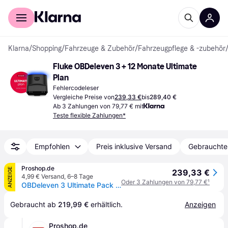
Für Shopper
Für Händler
Klarna
/
Shopping
/
Fahrzeuge & Zubehör
/
Fahrzeugpflege & -zubehör
Fluke OBDeleven 3 + 12 Monate Ultimate 
Plan
Fehlercodeleser
Vergleiche Preise von
239,33 €
bis
289,40 €
Ab 3 Zahlungen von 79,77 € mit
Teste flexible Zahlungen*
Empfohlen
Preis inklusive Versand
Gebrauchte
Proshop.de
ANZEIGE
239,33 €
4,99 € Versand
,
6–8 Tage
Oder 3 Zahlungen von 79,77 €
¹
OBDeleven 3 Ultimate Pack Diagnostic Scanner
Gebraucht ab 
219,99 €
 erhältlich.
Anzeigen
Proshop.de