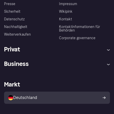
Presse
Impressum
Sicherheit
Wikipink
Datenschutz
Kontakt
Nachhaltigkeit
Kontaktinformationen für
Behörden
Weiterverkaufen
Corporate governance
Privat
Hilfe
Beschwerden
Business
Einloggen
Sicher shoppen mit Klarna
Händlersupport
Entwicklerseite
Mit Klarna einkaufen
Festgeld
Händlerportal
Betriebsstatus
Markt
Klarna App
Datenschutzeinstellungen
Mit Klarna verkaufen
Plattformen und Partner
Shops entdecken
Dein Widerrufsrecht
Deutschland
Käuferschutzrichtlinie