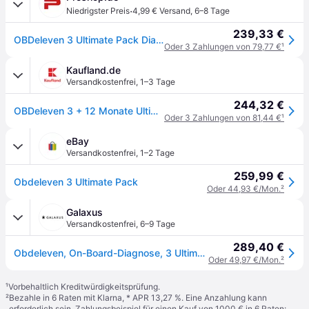
·
Niedrigster Preis
4,99 € Versand
,
6–8 Tage
239,33 €
OBDeleven 3 Ultimate Pack Diagnostic Scanner
Oder 3 Zahlungen von 79,77 €
¹
Kaufland.de
Versandkostenfrei
,
1–3 Tage
244,32 €
OBDeleven 3 + 12 Monate Ultimate Plan
Oder 3 Zahlungen von 81,44 €
¹
eBay
Versandkostenfrei
,
1–2 Tage
259,99 €
Obdeleven 3 Ultimate Pack
Oder 44,93 €/Mon.
²
Galaxus
Versandkostenfrei
,
6–9 Tage
289,40 €
Obdeleven, On-Board-Diagnose, 3 Ultimate Pack
Oder 49,97 €/Mon.
²
¹
Vorbehaltlich Kreditwürdigkeitsprüfung.
²
Bezahle in 6 Raten mit Klarna, * APR 13,27 %. Eine Anzahlung kann
erforderlich sein. Zahlungsbeispiel für einen Kauf von 1000 € in 6 Raten: