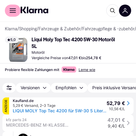
Für Shopper
Für Händler
Klarna
/
Shopping
/
Fahrzeuge & Zubehör
/
Fahrzeugpflege & -zubehör
Liqui Moly Top Tec 4200 5W-30 Motoröl 
5,0
5L
Motoröl
Vergleiche Preise von
47,01 €
bis
254,78 €
Probiere flexible Zahlungen mit
Lerne wie
Versionen
Empfohlen
Preis inklusive Versan
Kaufland.de
ANZEIGE
52,79 €
5,29 € Versand
,
2–3 Tage
10,56 €/L
LIQUI MOLY Top Tec 4200 für 5W-30 5 Liter Motoröl Motorenöl 9.55535-S3 229.31 229.51 229.52 OV0401547-G30 OV0401547-D30 C30 9.55535-S1 504 00 507 00
47,01 €
kfz parts 24
MERCEDES-BENZ M-KLASSE (W164) ML 420 CDI 4-matic (164.128) Öle & Flüssigkeiten
9,40 €/L