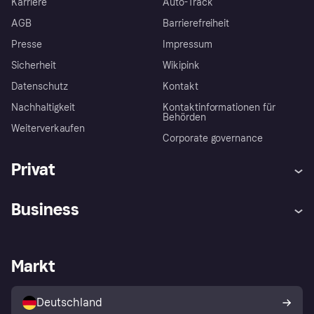
Karriere
Auto-Track
AGB
Barrierefreiheit
Presse
Impressum
Sicherheit
Wikipink
Datenschutz
Kontakt
Nachhaltigkeit
Kontaktinformationen für
Behörden
Weiterverkaufen
Corporate governance
Privat
Hilfe
Beschwerden
Business
Einloggen
Sicher shoppen mit Klarna
Händlersupport
Entwicklerseite
Mit Klarna einkaufen
Festgeld
Händlerportal
Betriebsstatus
Markt
Klarna App
Datenschutzeinstellungen
Mit Klarna verkaufen
Plattformen und Partner
Shops entdecken
Dein Widerrufsrecht
Deutschland
Käuferschutzrichtlinie