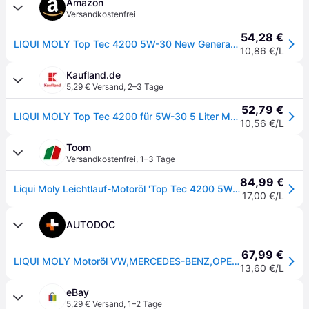
Amazon
Versandkostenfrei
54,28 €
LIQUI MOLY Top Tec 4200 5W-30 New Generation | 5 L | Synthesetechnologie Motoröl | Art.-Nr.: 3707
10,86 €/L
Kaufland.de
5,29 € Versand
,
2–3 Tage
52,79 €
LIQUI MOLY Top Tec 4200 für 5W-30 5 Liter Motoröl Motorenöl 9.55535-S3 229.31 229.51 229.52 OV0401547-G30 OV0401547-D30 C30 9.55535-S1 504 00 507 00
10,56 €/L
Toom
Versandkostenfrei
,
1–3 Tage
84,99 €
Liqui Moly Leichtlauf-Motoröl 'Top Tec 4200 5W-30' 5 l
17,00 €/L
AUTODOC
67,99 €
LIQUI MOLY Motoröl VW,MERCEDES-BENZ,OPEL 3707 Motorenöl,Öl,Öl für Motor
13,60 €/L
eBay
5,29 € Versand
,
1–2 Tage