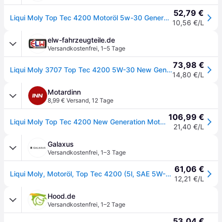
52,79 €
Liqui Moly Top Tec 4200 Motoröl 5w-30 Generation 5-liter 504.00 507.00 -3707
10,56 €/L
elw-fahrzeugteile.de
Versandkostenfrei
,
1–5 Tage
73,98 €
Liqui Moly 3707 Top Tec 4200 5W-30 New Generation 5 Liter
14,80 €/L
Motardinn
8,99 € Versand
,
12 Tage
106,99 €
Liqui Moly Top Tec 4200 New Generation Motor Oil 5l Durchsichtig
21,40 €/L
Galaxus
Versandkostenfrei
,
1–3 Tage
61,06 €
Liqui Moly, Motoröl, Top Tec 4200 (5l, SAE 5W-30)
12,21 €/L
Hood.de
Versandkostenfrei
,
1–2 Tage
53,04 €