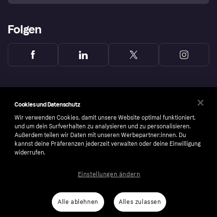
Folgen
Cookies und Datenschutz
Wir verwenden Cookies, damit unsere Website optimal funktioniert,
und um dein Surfverhalten zu analysieren und zu personalisieren.
Außerdem teilen wir Daten mit unseren Werbepartner:innen. Du
kannst deine Präferenzen jederzeit verwalten oder deine Einwilligung
widerrufen.
Einstellungen ändern
Copyright © 2005-2026 Klarna Bank AB (publ). Headquarters: Stockholm, Sweden. All
rights reserved. Klarna Bank AB (publ). Sveavägen 46, 111 34 Stockholm. Organization
number: 556737-0431
Alle ablehnen
Alles zulassen
Nutzungsbedingungen
Cookies
Klarna.com