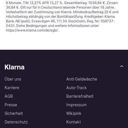
6 Monate. TIN 13,27% APR 13,27 %. Gesamtbetrag: 1036,84 €. Zinsen:
36,84 €. Gilt nur für in Deutschland lebende Personen über 18 Jahre.
Vorbehaltlich der Zustimmung von Klarna. Mindestkaufbetrag 25 € und
Höchstbetrag abhängig von der Bonitätsprüfung. Kreditgeber: Klarna
Bank AB (publ), Sveavägen 46, 111 34 Stockholm, Reg. Nr.: 556737-
0431. Siehe Bedingungen und weitere Informationen unter
https://www.klarna.com/de/agb/
.
Klarna
Über uns
Anti-Geldwäsche
Karriere
Auto-Track
AGB
Barrierefreiheit
Presse
Impressum
Sicherheit
Wikipink
Datenschutz
Kontakt