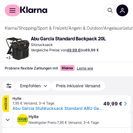
Für Shopper
Für Händler
Klarna
/
Shopping
/
Sport & Freizeit
/
Angeln & Outdoor
/
Angelausrüstu
Abu Garcia Standard Backpack 20L
Sitzrucksack
Vergleiche Preise von
49,99 €
bis
69,99 €
+
3
Probiere flexible Zahlungen mit
Lerne wie
Empfohlen
Preis inklusive Versand
Hylte
ANZEIGE
49,99 €
7,95 € Versand
,
3–4 Tage
Abu Garcia Stuhlrucksack Standard ABU Garcia
Hylte
·
Niedrigster Preis
7,95 € Versand
,
3–4 Tage