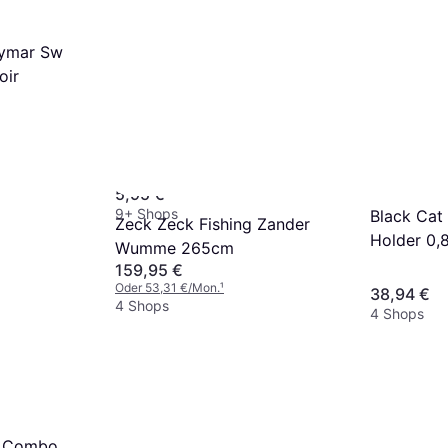
eymar Sw
oir
Marabu Fixogum Rubber
Ceiling 50g
5,95 €
9+ Shops
Black Cat 
Zeck Zeck Fishing Zander
Holder 0,
Wumme 265cm
159,95 €
Oder 53,31 €/Mon.
¹
38,94 €
4 Shops
4 Shops
e Combo