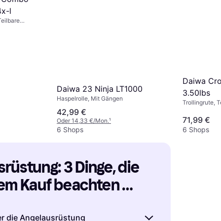
x-l
eilbare
e
Daiwa Cro
Daiwa 23 Ninja LT1000
3.50lbs
Haspelrolle, Mit Gängen
Trollingrute, 
Teleskoprute
42,99 €
71,99 €
Oder 14,33 €/Mon.
¹
6 Shops
6 Shops
rüstung: 3 Dinge, die 
em Kauf beachten 
r die Angelausrüstung