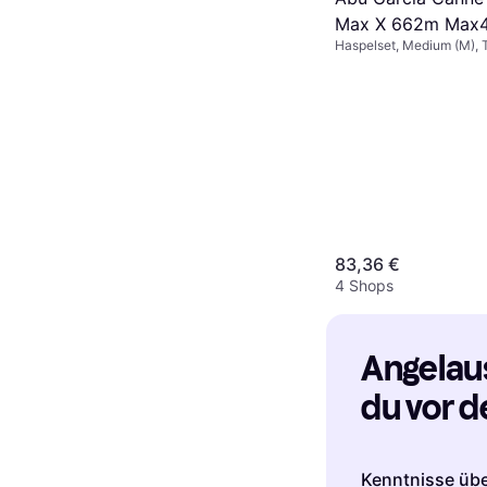
Max X 662m Max4
Haspelset, Medium (M), T
Angelrute, Magnetbrems
83,36 €
4 Shops
Angelaus
du vor d
solltest
Kenntnisse übe