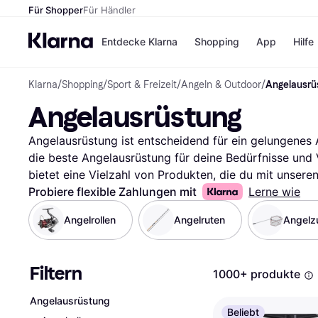
Für Shopper
Für Händler
Entdecke Klarna
Shopping
App
Hilfe
Klarna
/
Shopping
/
Sport & Freizeit
/
Angeln & Outdoor
/
Angelausrü
Zahlungsmethoden
Shops
Angelausrüstung
Zahlungsmethoden
Kaufla
Sofort bezahlen
eBay
Bezahle in 3
Temu
Angelausrüstung ist entscheidend für ein gelungenes Ang
Teilzahlungen
Samsu
die beste Angelausrüstung für deine Bedürfnisse und V
Bezahle in bis zu 30
SHEIN
bietet eine Vielzahl von Produkten, die du mit unseren
Tagen
kannst. Du kannst nach Angelruten, Ködern oder Zubeh
Probiere flexible Zahlungen mit
Lerne wie
Ratenzahlung
einzugrenzen. So findest du schnell die Angelausrüstun
Angelrollen
Angelruten
Alle Shops
Angelz
nach Marken, Preisspannen oder Bewertungen filtern, 
Lies die Nutzerbewertungen, um mehr über die Erfahr
richtige Entscheidung zu treffen. Beginne deine Suche
Filtern
1000+ produkte
die deinen Anforderungen entspricht.
Mehr über ange
Angelausrüstung
Beliebt