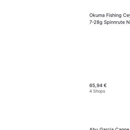
Okuma Fishing C
7-28g Spinnrute N
65,94 €
4 Shops
Abu Garcia Cann