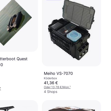
tterboot Quest
10
Meiho VS-7070
Köderbox
41,36 €
Oder 13,78 €/Mon.
¹
€
4 Shops