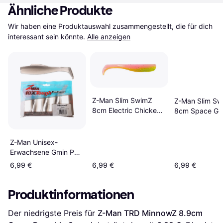
Ähnliche Produkte
Wir haben eine Produktauswahl zusammengestellt, die für dich 
interessant sein könnte.
Alle anzeigen
Z-Man Slim SwimZ
Z-Man Slim Sw
8cm Electric Chicken
8cm Space Gu
6-pack
pack
Z-Man Unisex-
Erwachsene Gmin Pk
6 Elaztech Minnowz
6,99 €
6,99 €
6,99 €
Swimbait 3, 7,6 cm, 6
Stück, SMET, 3 inch
Produktinformationen
Der niedrigste Preis für 
Z-Man TRD MinnowZ 8.9cm 