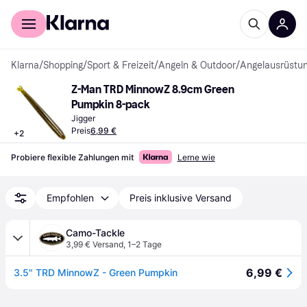
Für Shopper
Für Händler
Klarna
/
Shopping
/
Sport & Freizeit
/
Angeln & Outdoor
/
Angelausrüstu
Z-Man TRD MinnowZ 8.9cm Green 
Pumpkin 8-pack
Jigger
Preis
6,99 €
+
2
Probiere flexible Zahlungen mit
Lerne wie
Empfohlen
Preis inklusive Versand
Camo-Tackle
3,99 € Versand
,
1–2 Tage
6,99 €
3.5" TRD MinnowZ - Green Pumpkin