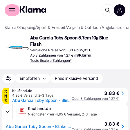
Für Shopper
Für Händler
Klarna
/
Shopping
/
Sport & Freizeit
/
Angeln & Outdoor
/
Angelausrüstu
Abu Garcia Toby Spoon 5.7cm 10g Blue 
Flash
Vergleiche Preise von
3,83 €
bis
5,91 €
Ab 3 Zahlungen von 1,27 € mit
Teste flexible Zahlungen*
Empfohlen
Preis inklusive Versand
Kaufland.de
ANZEIGE
3,83 €
4,95 € Versand
,
2–3 Tage
Oder 3 Zahlungen von 1,27 €
¹
Abu Garcia Toby Spoon - Blinker, Farbe:Blue Flash, Länge / Gewicht / Hakengröße / Lauftiefe:5.7cm / 10g / Gr. 6 / 1m - 3m
Kaufland.de
·
Niedrigster Preis
4,95 € Versand
,
2–3 Tage
3,83 €
Abu Garcia Toby Spoon - Blinker, Farbe:Blue Flash, Länge / Gewicht / Hakengröße / Lauftiefe:5.7cm / 10g / Gr. 6 / 1m - 3m
Oder 3 Zahlungen von 1,27 €
¹