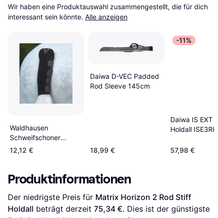
Wir haben eine Produktauswahl zusammengestellt, die für dich 
interessant sein könnte.
Alle anzeigen
-11%
Daiwa D-VEC Padded
Rod Sleeve 145cm
Daiwa IS EXT 
Waldhausen
Holdall ISE3RH
Schweifschoner
Schwarz
12,12 €
18,99 €
57,98 €
Produktinformationen
Der niedrigste Preis für 
Matrix Horizon 2 Rod Stiff 
Holdall
 beträgt derzeit 
75,34 €
. Dies ist der günstigste 