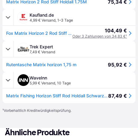
75,34 €
Matrix Horizon 2 Rod Stiff Holdall 1.75M
Kaufland.de
4,99 € Versand
,
1–3 Tage
104,49 €
Fox Matrix Horizon 2 Rod Stiff Holdall 175x22x17cm - Rutenfutteral
Oder 3 Zahlungen von 34,83 €
¹
Trek Expert
7,49 € Versand
95,92 €
Rutentasche Matrix horizon 1,75 m
WaveInn
5,99 € Versand
,
10 Tage
87,49 €
Matrix Fishing Horizon Stiff Rod Holdall Schwarz 175 cm
¹
Vorbehaltlich Kreditwürdigkeitsprüfung.
Ähnliche Produkte