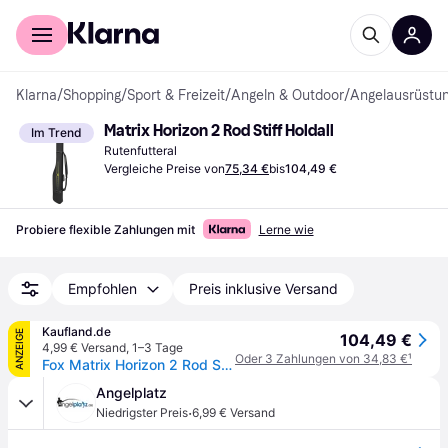
Für Shopper
Für Händler
Klarna
/
Shopping
/
Sport & Freizeit
/
Angeln & Outdoor
/
Angelausrüstu
Matrix Horizon 2 Rod Stiff Holdall
Im Trend
Rutenfutteral
Vergleiche Preise von
75,34 €
bis
104,49 €
Probiere flexible Zahlungen mit
Lerne wie
Empfohlen
Preis inklusive Versand
Kaufland.de
ANZEIGE
104,49 €
4,99 € Versand
,
1–3 Tage
Oder 3 Zahlungen von 34,83 €
¹
Fox Matrix Horizon 2 Rod Stiff Holdall 175x22x17cm - Rutenfutteral
Angelplatz
·
Niedrigster Preis
6,99 € Versand