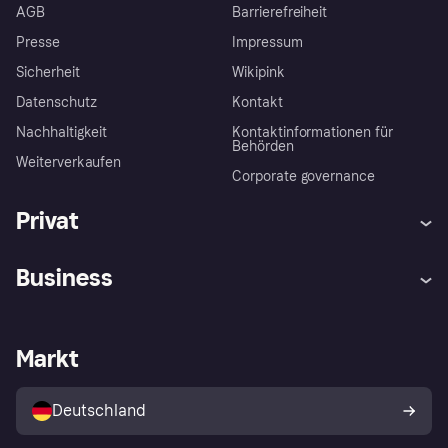
AGB
Barrierefreiheit
Presse
Impressum
Sicherheit
Wikipink
Datenschutz
Kontakt
Nachhaltigkeit
Kontaktinformationen für
Behörden
Weiterverkaufen
Corporate governance
Privat
Hilfe
Beschwerden
Business
Einloggen
Sicher shoppen mit Klarna
Händlersupport
Entwicklerseite
Mit Klarna einkaufen
Festgeld
Händlerportal
Betriebsstatus
Markt
Klarna App
Datenschutzeinstellungen
Mit Klarna verkaufen
Plattformen und Partner
Shops entdecken
Dein Widerrufsrecht
Deutschland
Käuferschutzrichtlinie