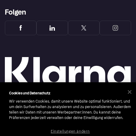
Folgen
Cookies und Datenschutz
Wir verwenden Cookies, damit unsere Website optimal funktioniert, und
Copyright © 2005-2026 Klarna Bank AB (publ). Headquarters: Stockholm, Sweden. All
um dein Surfverhalten zu analysieren und zu personalisieren. Außerdem
rights reserved. Klarna Bank AB (publ). Sveavägen 46, 111 34 Stockholm. Organization
number: 556737-0431
teilen wir Daten mit unseren Werbepartner:innen. Du kannst deine
Präferenzen jederzeit verwalten oder deine Einwilligung widerrufen.
Nutzungsbedingungen
Cookies
Klarna.com
Einstellungen ändern